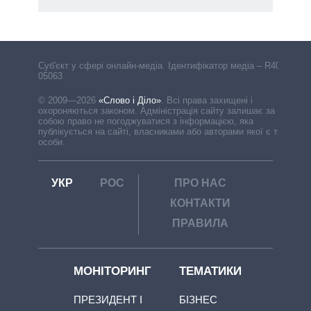
Cуб'єкт у сфері онлайн-медіа. Ідентифікатор медіа – R40-
05063
© 2009—2026
«Слово і Діло»
.
Всі права захищені і
охороняються законом. Адміністрація сайту залишає за
собою право не погоджуватися з інформацією, яка
публікується на сайті, власниками або авторами якої є треті
особи.
УКР
РОС
ПРО НАС
КОНТАКТИ
ПРАВИЛА
МОНІТОРИНГ
ТЕМАТИКИ
ПРЕЗИДЕНТ І
БІЗНЕС