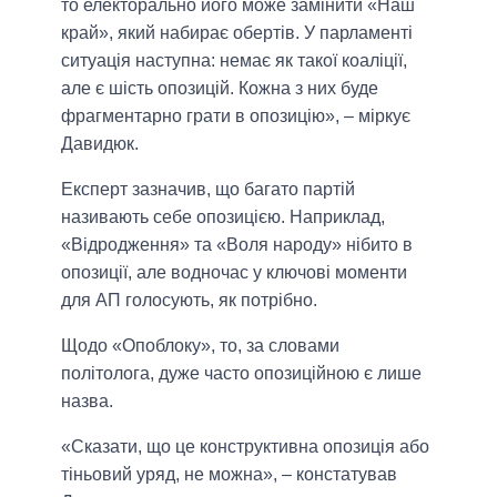
то електорально його може замінити «Наш
край», який набирає обертів. У парламенті
ситуація наступна: немає як такої коаліції,
але є шість опозицій. Кожна з них буде
фрагментарно грати в опозицію», – міркує
Давидюк.
Експерт зазначив, що багато партій
називають себе опозицією. Наприклад,
«Відродження» та «Воля народу» нібито в
опозиції, але водночас у ключові моменти
для АП голосують, як потрібно.
Щодо «Опоблоку», то, за словами
політолога, дуже часто опозиційною є лише
назва.
«Сказати, що це конструктивна опозиція або
тіньовий уряд, не можна», – констатував