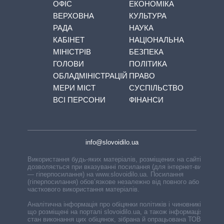
ОФІС
ЕКОНОМІКА
ВЕРХОВНА
КУЛЬТУРА
РАДА
НАУКА
КАБІНЕТ
НАЦІОНАЛЬНА
МІНІСТРІВ
БЕЗПЕКА
ГОЛОВИ
ПОЛІТИКА
ОБЛАДМІНІСТРАЦІЙ
ПРАВО
МЕРИ МІСТ
СУСПІЛЬСТВО
ВСІ ПЕРСОНИ
ФІНАНСИ
info@slovoidilo.ua
Використання будь-яких матеріалів, розміщених на сайті,
дозволяється при вказуванні посилання (для інтернет-видань
— гіперпосилання) на www.slovoidilo.ua. Посилання
(гіперпосилання) обов’язкове незалежно від повного або
часткового використання матеріалів.
Аналітична інформація про обіцянки політиків і чиновників,
що розміщені на порталі slovoidilo.ua, а також інформація про
стан виконання цих обіцянок, зібрана й опрацьована ТОВ «ІА