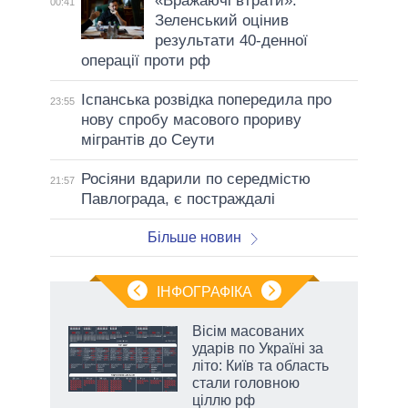
«Вражаючі втрати»:
00:41
Зеленський оцінив
результати 40-денної
операції проти рф
Іспанська розвідка попередила про
23:55
нову спробу масового прориву
мігрантів до Сеути
Росіяни вдарили по середмістю
21:57
Павлограда, є постраждалі
Більше новин
ІНФОГРАФІКА
Вісім масованих
раїні
ударів по Україні за
ої
літо: Київ та область
стали головною
ціллю рф