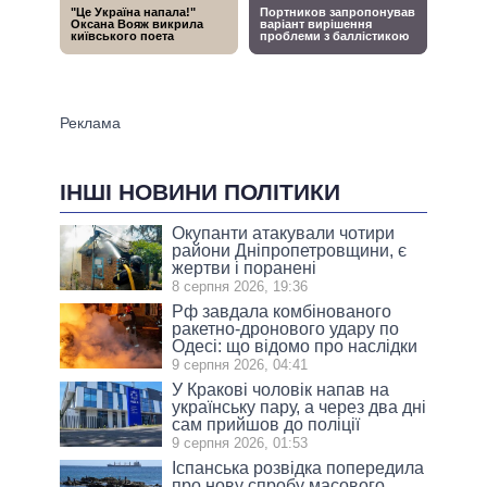
ІНШІ НОВИНИ ПОЛІТИКИ
Окупанти атакували чотири
райони Дніпропетровщини, є
жертви і поранені
8 серпня 2026, 19:36
Рф завдала комбінованого
ракетно-дронового удару по
Одесі: що відомо про наслідки
9 серпня 2026, 04:41
У Кракові чоловік напав на
українську пару, а через два дні
сам прийшов до поліції
9 серпня 2026, 01:53
Іспанська розвідка попередила
про нову спробу масового