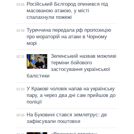
Російський Бєлгород опинився під
03:56
масованою атакою, у місті
спалахнули пожежі
Туреччина передала рф пропозицію
02:58
про мораторій на атаки в Чорному
морі
Зеленський назвав можливі
02:31
терміни бойового
застосування української
балістики
У Кракові чоловік напав на українську
01:53
пару, а через два дні сам прийшов до
поліції
На Буковині стався землетрус: де
00:55
зафіксували поштовхи