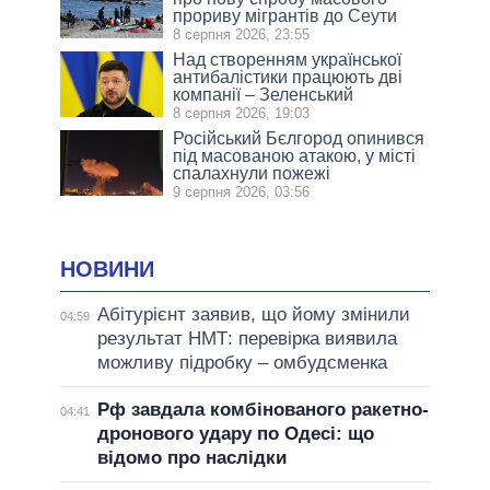
прориву мігрантів до Сеути
8 серпня 2026, 23:55
Над створенням української
антибалістики працюють дві
компанії – Зеленський
8 серпня 2026, 19:03
Російський Бєлгород опинився
під масованою атакою, у місті
спалахнули пожежі
9 серпня 2026, 03:56
НОВИНИ
Абітурієнт заявив, що йому змінили
04:59
результат НМТ: перевірка виявила
можливу підробку – омбудсменка
Рф завдала комбінованого ракетно-
04:41
дронового удару по Одесі: що
відомо про наслідки