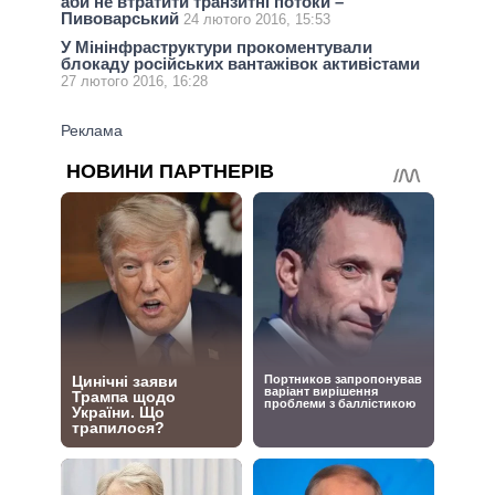
аби не втратити транзитні потоки –
Пивоварський
24 лютого 2016, 15:53
У Мінінфраструктури прокоментували
блокаду російських вантажівок активістами
27 лютого 2016, 16:28