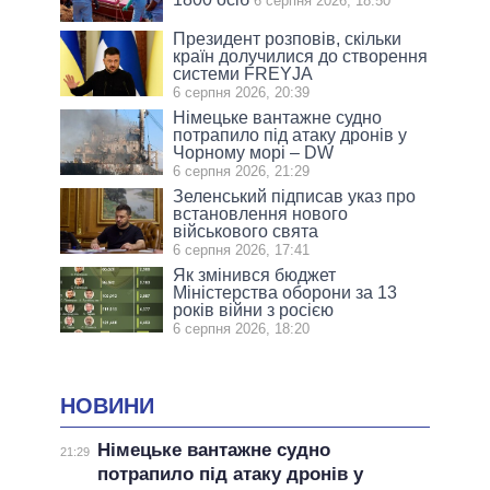
6 серпня 2026, 18:50
Президент розповів, скільки
країн долучилися до створення
системи FREYJA
6 серпня 2026, 20:39
Німецьке вантажне судно
потрапило під атаку дронів у
Чорному морі – DW
6 серпня 2026, 21:29
Зеленський підписав указ про
встановлення нового
військового свята
6 серпня 2026, 17:41
Як змінився бюджет
Міністерства оборони за 13
років війни з росією
6 серпня 2026, 18:20
НОВИНИ
Німецьке вантажне судно
21:29
потрапило під атаку дронів у