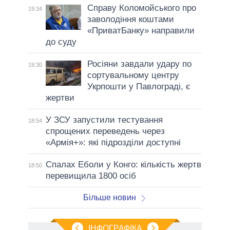
Справу Коломойського про
19:34
заволодіння коштами
«ПриватБанку» направили
до суду
Росіяни завдали удару по
19:30
сортувальному центру
Укрпошти у Павлограді, є
жертви
У ЗСУ запустили тестування
18:54
спрощених переведень через
«Армія+»: які підрозділи доступні
Спалах Еболи у Конго: кількість жертв
18:50
перевищила 1800 осіб
Більше новин
ІНФОГРАФІКА