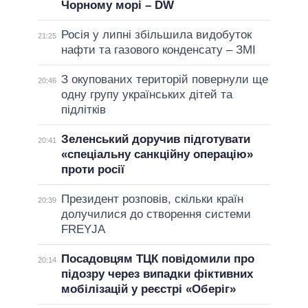
Чорному морі – DW
Росія у липні збільшила видобуток
21:25
нафти та газового конденсату – ЗМІ
З окупованих територій повернули ще
20:46
одну групу українських дітей та
підлітків
Зеленський доручив підготувати
20:41
«спеціальну санкційну операцію»
проти росії
Президент розповів, скільки країн
20:39
долучилися до створення системи
FREYJA
Посадовцям ТЦК повідомили про
20:14
підозру через випадки фіктивних
мобілізацій у реєстрі «Оберіг»