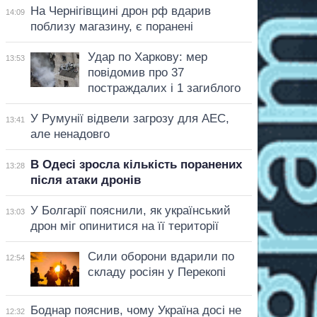
На Чернігівщині дрон рф вдарив
14:09
поблизу магазину, є поранені
Удар по Харкову: мер
13:53
повідомив про 37
постраждалих і 1 загиблого
У Румунії відвели загрозу для АЕС,
13:41
але ненадовго
В Одесі зросла кількість поранених
13:28
після атаки дронів
У Болгарії пояснили, як український
13:03
дрон міг опинитися на її території
Сили оборони вдарили по
12:54
складу росіян у Перекопі
Боднар пояснив, чому Україна досі не
12:32