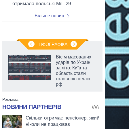
отримала польські МіГ-29
Більше новин
ІНФОГРАФІКА
Вісім масованих
ударів по Україні
за літо: Київ та
область стали
головною ціллю
рф