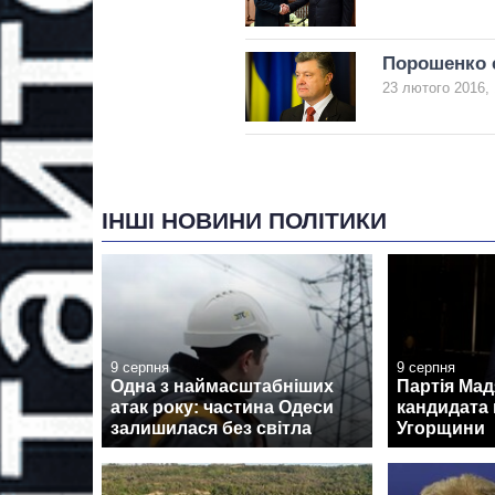
Порошенко с
23 лютого 2016, 
ІНШІ НОВИНИ ПОЛІТИКИ
9 серпня
9 серпня
Одна з наймасштабніших
Партія Ма
атак року: частина Одеси
кандидата 
залишилася без світла
Угорщини