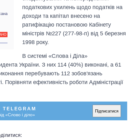
податкових ухилень щодо податків на
сана
доходи та капітал внесено на
ратифікацію постановою Кабінету
міністрів №227 (277-98-п) від 5 березня
АНО
1998 року.
В системі «Слова і Діла»
дента України. З них 114 (40%) виконані, а 61
виконання перебувають 112 зобов'язань
і. Порівняти ефективність роботи Адміністрації
У TELEGRAM
Підписатися
ід «Слово і діло»
ділитися: