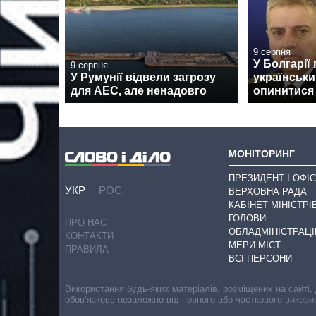
9 серпня
У Болгарії
9 серпня
У Румунії відвели загрозу
українськи
для АЕС, але ненадовго
опинитися н
МОНІТОРИНГ
ПРЕЗИДЕНТ І ОФІС
УКР
РОС
ВЕРХОВНА РАДА
КАБІНЕТ МІНІСТРІ
ГОЛОВИ
ПРО НАС
ОБЛАДМІНІСТРАЦІ
КОНТАКТИ
МЕРИ МІСТ
ПРАВИЛА
ВСІ ПЕРСОНИ
Використання будь-яких матеріалів, розміщених на сайті,
обов’язкове незалежно від повного або часткового викори