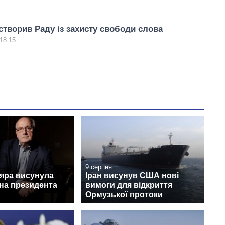
творив Раду із захисту свободи слова
18:15
9 серпня
дяра висунула
Іран висунув США нові
на президента
вимоги для відкриття
Ормузької протоки