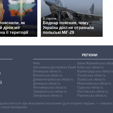
9 серпня
 пояснили, як
Боднар пояснив, чому
й дрон міг
Україна досі не отримала
а її території
польські МіГ-29
РЕГІОНИ
Київ
Івано-Франківська обл
Автономна республіка Крим
Київська область
Вінницька область
Кіровоградська област
В
Волинська область
Луганська область
Дніпропетровська область
Львівська область
Й
Донецька область
Миколаївська область
Житомирська область
Одеська область
Закарпатська область
Полтавська область
Запорізька область
Рівненська область
 дозволяється при вказуванні посилання (для інтернет-видань — гіперпоси
стання матеріалів.