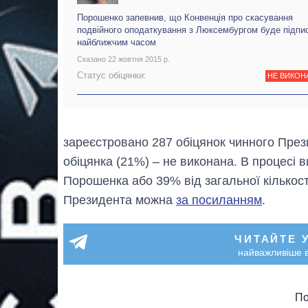
Порошенко запевнив, що Конвенція про скасування
подвійного оподаткування з Люксембургом буде підпи
найближчим часом
Сказано 22 жовтня 2015 р.
Статус обіцянки:
НЕ ВИКОН
зареєстровано 287 обіцянок чинного Прези
обіцянка (21%) – не виконана. В процесі 
Порошенка або 39% від загальної кількост
Президента можна
за посиланням
.
ЧИТАЙТЕ 
найважливіше в
По