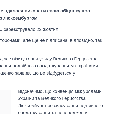
е вдалося виконати свою обіцянку про
 з Люксембургом.
» зареєструвало 22 жовтня.
торонами, але ще не підписана, відповідно, так
Скільки картоплі
вирощували в
д час візиту глави уряду Великого Герцогства
Україні до і під час
великої війни
ування подвійного оподаткування між країнами
шенко заявив, що це відбудеться у
Відзначимо, що конвенція між урядами
України та Великого Герцогства
Люксембург про скасування подвійного
оподаткування та попередження