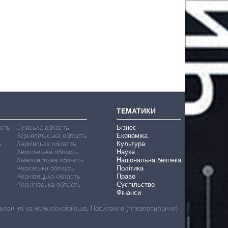
ТЕМАТИКИ
асть
Сумська область
Бізнес
Тернопільська область
Економіка
ь
Харківська область
Культура
Херсонська область
Наука
Хмельницька область
Національна безпека
Черкаська область
Політика
Чернівецька область
Право
Чернігівська область
Суспільство
Фінанси
лання) на www.slovoidilo.ua. Посилання (гіперпосилання)