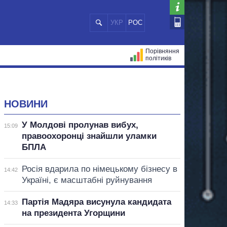
УКР
РОС
Порівняння
політиків
ЦІЙ
МЕРИ МІСТ
ВСІ ПЕРСОНИ
НОВИНИ
У Молдові пролунав вибух,
15:09
правоохоронці знайшли уламки
БПЛА
Росія вдарила по німецькому бізнесу в
14:42
Україні, є масштабні руйнування
Партія Мадяра висунула кандидата
14:33
на президента Угорщини