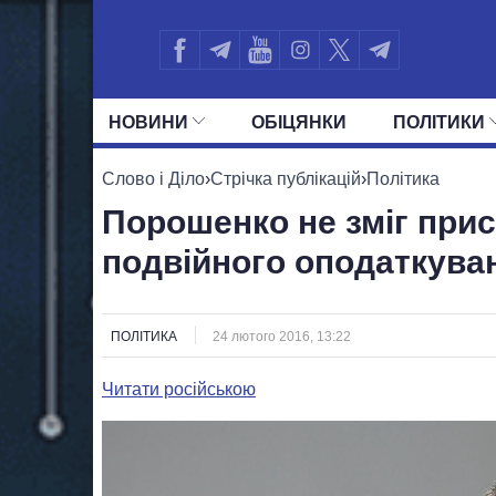
НОВИНИ
ОБIЦЯНКИ
ПОЛIТИКИ
УСІ ПОЛІТИКИ
ПРЕЗИДЕНТ І ОФ
Слово і Діло
›
Стрічка публікацій
›
Політика
Порошенко не зміг при
подвійного оподаткува
ПОЛІТИКА
24 лютого 2016, 13:22
Читати російською