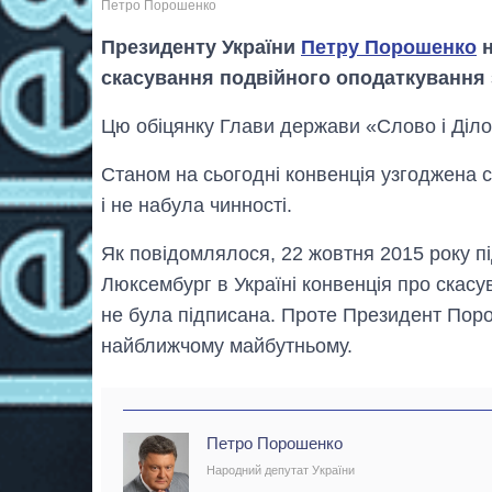
Петро Порошенко
Президенту України
Петру Порошенко
н
скасування подвійного оподаткування
Цю обіцянку Глави держави «Слово і Діло
Станом на сьогодні конвенція узгоджена с
і не набула чинності.
Як повідомлялося, 22 жовтня 2015 року пі
Люксембург в Україні конвенція про скас
не була підписана. Проте Президент Поро
найближчому майбутньому.
Петро Порошенко
Народний депутат України