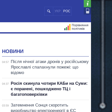
УКР
РОС
Порівняння
політиків
ЦІЙ
МЕРИ МІСТ
ВСІ ПЕРСОНИ
НОВИНИ
Після нічної атаки дронів у російському
04:57
Ярославлі спалахнули пожежі: що
відомо
Росія скинула чотири КАБи на Суми:
04:37
є поранені, пошкоджено ТЦ і
багатоповерхівки
Затемнення Сонця скоротить
03:59
виробництво електроенергії в ЄС