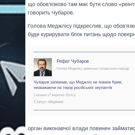
що обов'язково там має бути слово «реінт
говорить Чубаров.
Голова Меджлісу підкреслив, що обов'язко
буде курирувати блок питань щодо поверн
Рефат Чубаров
Голова Меджлісу кримсько-татарського народу
Чубаров запевнив, що Меджліс не покине Крим,
незважаючи на терор російських окупантів
Сказано 17 вересня 2014 р.
Статус обіцянки:
А
орган виконавчої влади повинен займатис