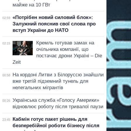
майже на 10 ГВт
«Потрібен новий силовий блок»:
02:59
Залужний пояснив свої слова про
вступ України до НАТО
Кремль готував замах на
02:15
очільника компанії, що
постачає дрони Україні – Die
Zeit
На кордоні Литви з Білоруссю знайшли
00:58
вже третій підземний тунель для
нелегальних мігрантів
Українська служба «Голосу Америки»
00:26
відновлює роботу після тривалої паузи
Кабмін готує пакет рішень для
23:45
безперебійної роботи бізнесу після