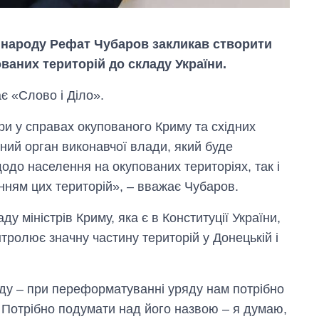
 народу Рефат Чубаров закликав створити
ованих територій до складу України.
ає «Слово і Діло».
ури у справах окупованого Криму та східних
ний орган виконавчої влади, який буде
до населення на окупованих територіях, так і
нням цих територій», – вважає Чубаров.
 міністрів Криму, яка є в Конституції України,
нтролює значну частину територій у Донецькій і
Скільки картоплі
вирощували в
Україні до і під час
ду – при переформатуванні уряду нам потрібно
великої війни
. Потрібно подумати над його назвою – я думаю,