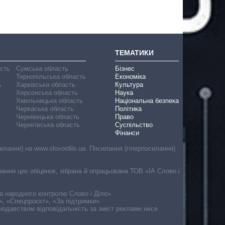
ТЕМАТИКИ
асть
Сумська область
Бізнес
Тернопільська область
Економіка
ь
Харківська область
Культура
Херсонська область
Наука
Хмельницька область
Національна безпека
Черкаська область
Політика
Чернівецька область
Право
Чернігівська область
Суспільство
Фінанси
лання) на www.slovoidilo.ua. Посилання (гіперпосилання)
онання цих обіцянок, зібрана й опрацьована ТОВ «ІА Слово і
ма народного контролю Слово і Діло».
», «Спецпроєкт», «За підтримки».
онодавством відповідальність за зміст реклами несе