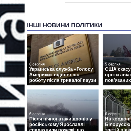
ІНШІ НОВИНИ ПОЛІТИКИ
6 серпня
5 серпня
Українська служба «Голосу
США скасув
Америки» відновлює
проти авіа
роботу після тривалої паузи
пов'язаних
6 серпня
6 серпня
Після нічної атаки дронів у
На кордоні
російському Ярославлі
Білоруссю
спалахнули пожежі: що
третій під