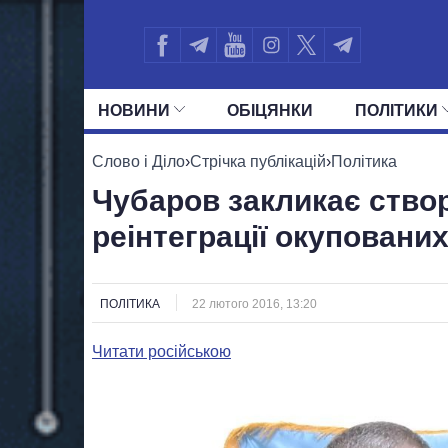
НОВИНИ
ОБIЦЯНКИ
ПОЛIТИКИ
УСІ ПОЛІТИКИ
ПРЕЗИДЕНТ І ОФ
Слово і Діло
›
Стрічка публікацій
›
Політика
Чубаров закликає ство
реінтеграції окупованих
ПОЛІТИКА
22 лютого 2016, 13:20
Читати російською