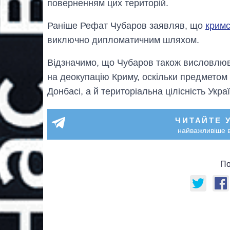
поверненням цих територій.
Раніше Рефат Чубаров заявляв, що
кримс
виключно дипломатичним шляхом.
Відзначимо, що Чубаров також висловлю
на деокупацію Криму, оскільки предметом
Донбасі, а й територіальна цілісність Укра
ЧИТАЙТЕ 
найважливіше в
По