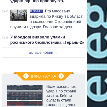
ударів рф: що пропонують
Рф масовано
ПІДСУМКИ
23:00
вдарила по Києву та області,
а експосолці Стефанішиній
вручили підозру. Головне за день
У Молдові виявили уламки
22:18
російського безпілотника «Герань-2»
Більше новин
ІНФОГРАФІКА
Вісім масованих
ударів по Україні
за літо: Київ та
область стали
головною ціллю