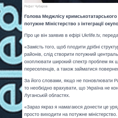
Рефат Чубаров
Голова Меджлісу кримськотатарського
потужне Міністерство з інтеграції окуп
Про це він заявив в ефірі Ukrlife.tv, перед
«Замість того, щоб плодити дрібні структ
районів, слід створити потужний централь
охоплювати широкий спектр проблем як що
переселенців, а також займатися поверне
За його словами, якщо не поновлювати Раду
то необхідно врахувати, що Україна не ко
Луганській областях.
«Зараз якраз я намагаюся донести це уря
просто виходити на потужне міністерство