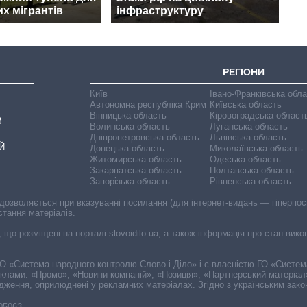
х мігрантів
інфраструктуру
РЕГІОНИ
Київ
Івано-Франківська обл
Автономна республіка Крим
Київська область
Вінницька область
Кіровоградська област
В
Волинська область
Луганська область
Дніпропетровська область
Львівська область
Й
Донецька область
Миколаївська область
Житомирська область
Одеська область
Закарпатська область
Полтавська область
Запорізька область
Рівненська область
 дозволяється при вказуванні посилання (для інтернет-видань — гіперпоси
стання матеріалів.
, що розміщені на порталі slovoidilo.ua, а також інформація про стан вик
і ГО «Система народного контролю Слово і Діло» і є власністю ГО «Систе
еклами: «Промо», «Новини компаній», «Позиція», «Партнерський матеріал
судження, оприлюднені у рекламних матеріалах. Згідно з українським зак
-05063