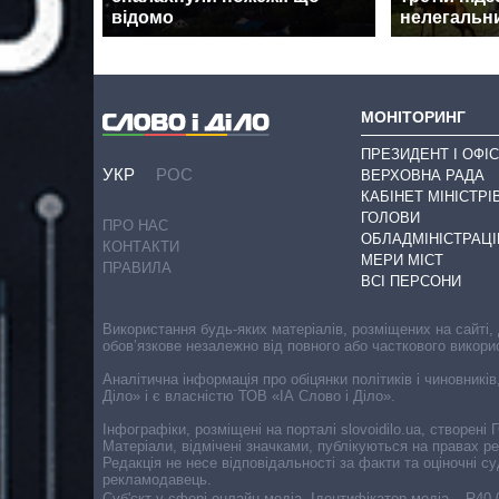
відомо
нелегальни
МОНІТОРИНГ
ПРЕЗИДЕНТ І ОФІС
УКР
РОС
ВЕРХОВНА РАДА
КАБІНЕТ МІНІСТРІ
ГОЛОВИ
ПРО НАС
ОБЛАДМІНІСТРАЦІ
КОНТАКТИ
МЕРИ МІСТ
ПРАВИЛА
ВСІ ПЕРСОНИ
Використання будь-яких матеріалів, розміщених на сайті,
обов’язкове незалежно від повного або часткового викори
Аналітична інформація про обіцянки політиків і чиновників
Діло» і є власністю ТОВ «ІА Слово і Діло».
Інфографіки, розміщені на порталі slovoidilo.ua, створен
Матеріали, відмічені значками, публікуються на правах р
Редакція не несе відповідальності за факти та оціночні 
рекламодавець.
Cуб'єкт у сфері онлайн-медіа. Ідентифікатор медіа – R40