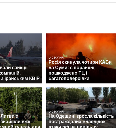
6 серпня
Росія скинула чотири КАБи
али санкції
на Суми: є поранені,
компаній,
пошкоджено ТЦ і
 з іранським КВІР
багатоповерхівки
5 серпня
 Литви з
На Одещині зросла кількість
 знайшли вже
постраждалих внаслідок
земний тунель для
атаки рф на цивільну