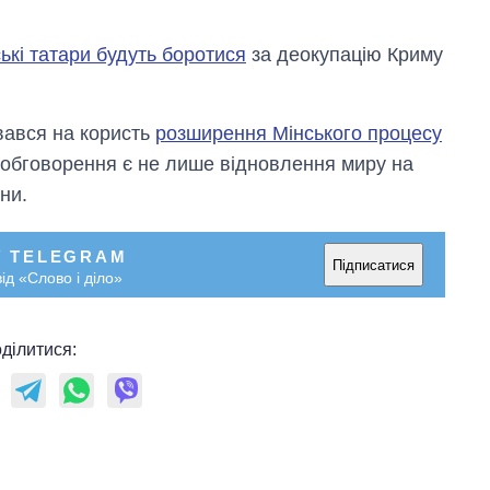
ькі татари будуть боротися
за деокупацію Криму
вався на користь
розширення Мінського процесу
 обговорення є не лише відновлення миру на
їни.
У TELEGRAM
Підписатися
ід «Слово і діло»
ділитися: