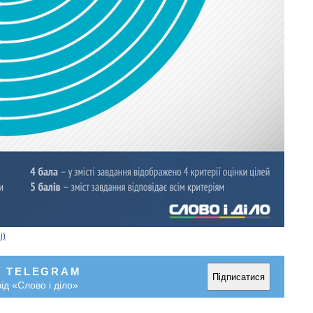
і)
У TELEGRAM
Підписатися
ід «Слово і діло»