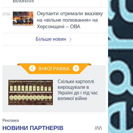
Білопіллі
Окупанти отримали вказівку
17:01
на «вільне полювання» на
Херсонщині – ОВА
Більше новин
ІНФОГРАФІКА
Скільки картоплі
вирощували в
Україні до і під час
великої війни