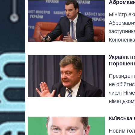
Абромави
Міністр ек
Абромавич
заступник
Кононенка 
Україна п
Порошен
Президент
не обійтис
числі Нім
німецьком
Київська
Новим гол