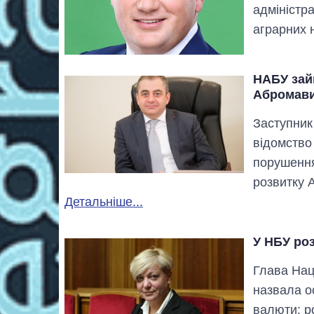
адміністра
аграрних 
НАБУ зай
Абромав
Заступник
відомство
порушення
розвитку 
Детальніше...
У НБУ роз
Глава Нац
назвала о
валюти: р