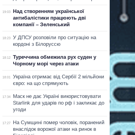
Над створенням української
19:03
антибалістики працюють дві
компанії – Зеленський
У ДПСУ розповіли про ситуацію на
18:23
кордоні з Білоруссю
Туреччина обмежила рух суден у
18:12
Чорному морі через атаки
Україна отримає від Сербії 2 мільйони
18:01
євро: на що спрямують
Маск не дає Україні використовувати
17:34
Starlink для ударів по рф і закликає до
угоди
На Сумщині помер чоловік, поранений
17:27
внаслідок ворожої атаки на ринок в