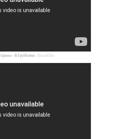
траны - В.Гройсман
SlovoiDilo