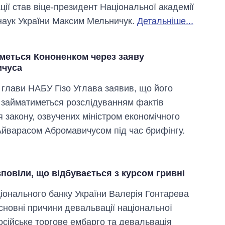
ції став віце-президент Національної академії
наук України Максим Мельничук.
Детальніше...
меться Кононенком через заяву
ичуса
 глави НАБУ Гізо Углава заявив, що його
 займатиметься розслідуванням фактів
 закону, озвучених міністром економічного
Айварасом Абромавичусом під час брифінгу.
Дефіцит пам’яті:
як зріс попит на
чипи за останні
роки і що
повіли, що відбувається з курсом гривні
прогнозують на
2027-й
іонального банку України Валерія Гонтарева
сновні причини девальвації національної
осійське торгове ембарго та девальвація