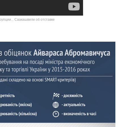
рупции... Саакашвили об отставке