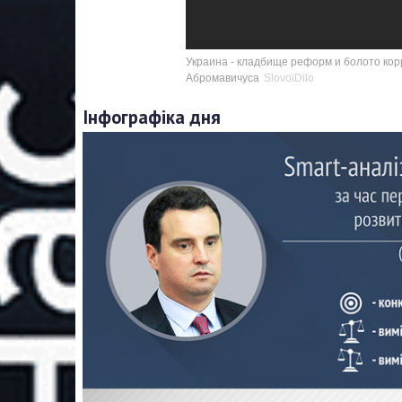
Украина - кладбище реформ и болото кор
Абромавичуса
SlovoiDilo
Інфографіка дня