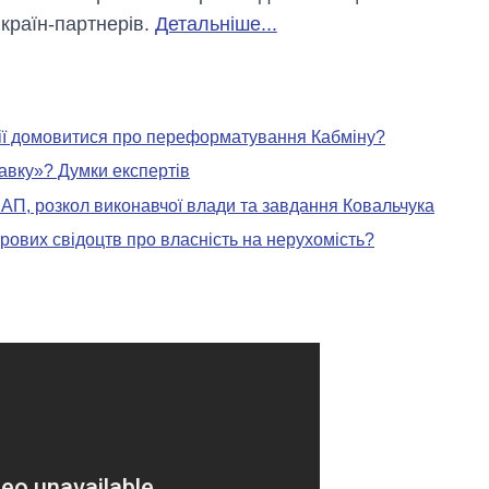
країн-партнерів.
Детальніше...
іції домовитися про переформатування Кабміну?
авку»? Думки експертів
 АП, розкол виконавчої влади та завдання Ковальчука
рових свідоцтв про власність на нерухомість?