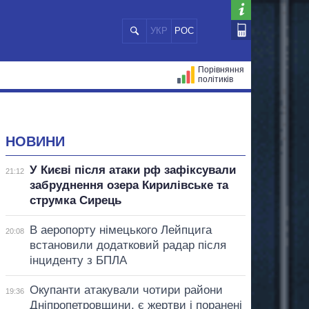
УКР
РОС
Порівняння
політиків
ЦІЙ
МЕРИ МІСТ
ВСІ ПЕРСОНИ
НОВИНИ
У Києві після атаки рф зафіксували
21:12
забруднення озера Кирилівське та
струмка Сирець
В аеропорту німецького Лейпцига
20:08
встановили додатковий радар після
інциденту з БПЛА
Окупанти атакували чотири райони
19:36
Дніпропетровщини, є жертви і поранені