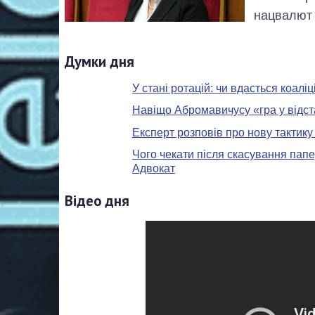
нацвалют 
Думки дня
У стані ротацій: чи вдасться коал
Навіщо Абромавичусу «гра у відст
Експерт розповів про нову тактику
Чого чекати після скасування папе
Адвокат
Відео дня