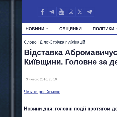
НОВИНИ
ОБIЦЯНКИ
ПОЛIТИКИ
УСІ ПОЛІТИКИ
ПРЕЗИДЕНТ І ОФ
Слово і Діло
›
Стрічка публікацій
Відставка Абромавичус
Київщини. Головне за д
3 лютого 2016, 20:10
Читати російською
Новини дня: головні події протягом д