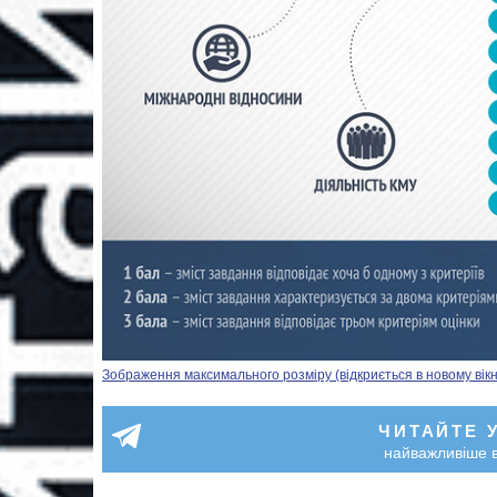
Зображення максимального розміру (відкриється в новому вікн
ЧИТАЙТЕ 
найважливіше в