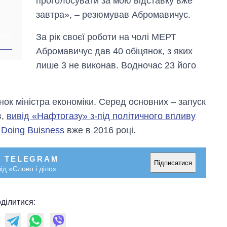
проголосувати за мою відставку вже
завтра», – резюмував Абромавичус.
За рік своєї роботи на чолі МЕРТ
РХІВ
Абромавичус дав 40 обіцянок, з яких
лише 3 не виконав. Водночас 23 його
ок міністра економіки. Серед основних – запуск
в,
вивід «Нафтогазу» з-під політичного впливу
 Doing Buisness
вже в 2016 році.
У TELEGRAM
Підписатися
ід «Слово і діло»
ділитися: