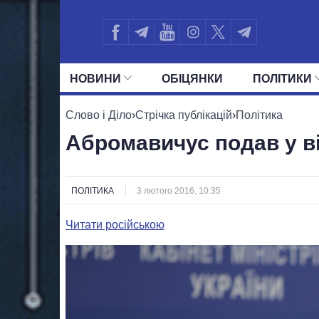
НОВИНИ
ОБIЦЯНКИ
ПОЛIТИКИ
УСІ ПОЛІТИКИ
ПРЕЗИДЕНТ І ОФ
Слово і Діло
›
Стрічка публікацій
›
Політика
Абромавичус подав у в
ПОЛІТИКА
3 лютого 2016, 10:35
Читати російською