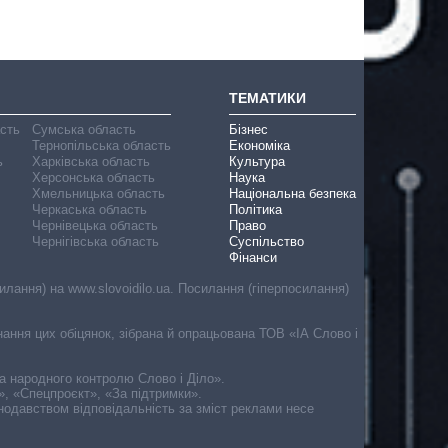
ТЕМАТИКИ
асть
Сумська область
Бізнес
Тернопільська область
Економіка
ь
Харківська область
Культура
Херсонська область
Наука
Хмельницька область
Національна безпека
Черкаська область
Політика
Чернівецька область
Право
Чернігівська область
Суспільство
Фінанси
лання) на www.slovoidilo.ua. Посилання (гіперпосилання)
онання цих обіцянок, зібрана й опрацьована ТОВ «ІА Слово і
ма народного контролю Слово і Діло».
», «Спецпроєкт», «За підтримки».
онодавством відповідальність за зміст реклами несе