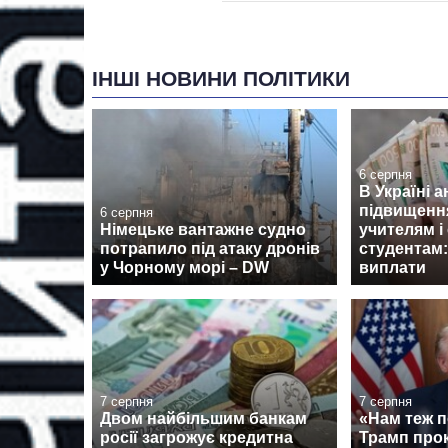
ІНШІ НОВИНИ ПОЛІТИКИ
6 серпня
В Україні 
підвищенн
6 серпня
Німецьке вантажне судно
учителям і
потрапило під атаку дронів
студентам:
у Чорному морі – DW
виплати
7 серпня
7 серпня
Двом найбільшим банкам
«Нам теж п
росії загрожує кредитна
Трамп про