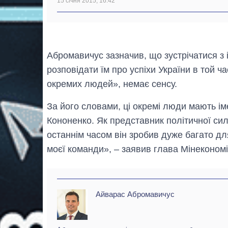
15 січня 2015, 16:42
Абромавичус зазначив, що зустрічатися з
розповідати їм про успіхи України в той ч
окремих людей», немає сенсу.
За його словами, ці окремі люди мають імен
Кононенко. Як представник політичної сил
останнім часом він зробив дуже багато дл
моєї команди», – заявив глава Мінекономі
Айварас Абромавичус