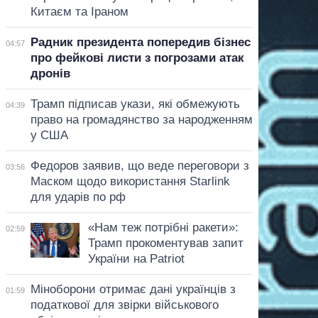
Китаєм та Іраном
Радник президента попередив бізнес
04:57
про фейкові листи з погрозами атак
дронів
Трамп підписав укази, які обмежують
04:39
право на громадянство за народженням
у США
Федоров заявив, що веде переговори з
03:56
Маском щодо використання Starlink
для ударів по рф
«Нам теж потрібні ракети»:
02:59
Трамп прокоментував запит
України на Patriot
Міноборони отримає дані українців з
01:59
податкової для звірки військового