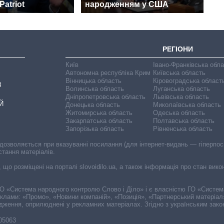
Patriot
народженням у США
РЕГІОНИ
Київ
Івано-Франківська обл
Автономна республіка Крим
Київська область
Вінницька область
Кіровоградська област
В
Волинська область
Луганська область
Дніпропетровська область
Львівська область
Й
Донецька область
Миколаївська область
Житомирська область
Одеська область
Закарпатська область
Полтавська область
Запорізька область
Рівненська область
 дозволяється при вказуванні посилання (для інтернет-видань — гіперпоси
стання матеріалів.
, що розміщені на порталі slovoidilo.ua, а також інформація про стан вик
і ГО «Система народного контролю Слово і Діло» і є власністю ГО «Систе
еклами: «Промо», «Новини компаній», «Позиція», «Партнерський матеріал
судження, оприлюднені у рекламних матеріалах. Згідно з українським зак
-05063