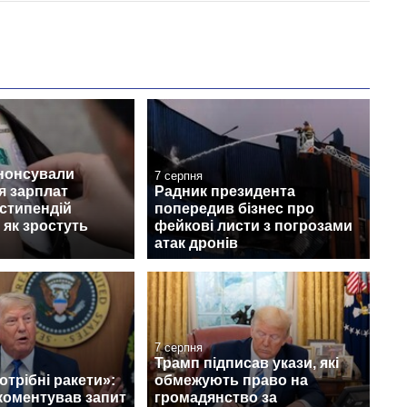
анонсували
7 серпня
я зарплат
Радник президента
 стипендій
попередив бізнес про
 як зростуть
фейкові листи з погрозами
атак дронів
7 серпня
Трамп підписав укази, які
отрібні ракети»:
обмежують право на
коментував запит
громадянство за