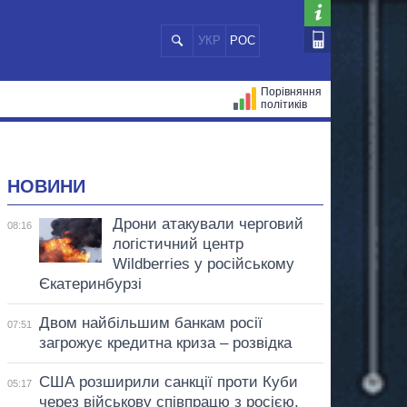
УКР
РОС
Порівняння
політиків
ЦІЙ
МЕРИ МІСТ
ВСІ ПЕРСОНИ
НОВИНИ
Дрони атакували черговий
08:16
логістичний центр
Wildberries у російському
Єкатеринбурзі
Двом найбільшим банкам росії
07:51
загрожує кредитна криза – розвідка
США розширили санкції проти Куби
05:17
через військову співпрацю з росією,