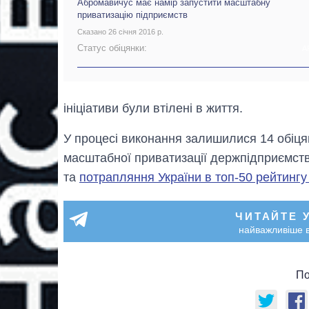
Абромавичус має намір запустити масштабну
приватизацію підприємств
Сказано 26 січня 2016 р.
Статус обіцянки:
А
ініціативи були втілені в життя.
У процесі виконання залишилися 14 обіцян
масштабної приватизації держпідприємст
та
потрапляння України в топ-50 рейтингу
ЧИТАЙТЕ 
найважливіше в
По