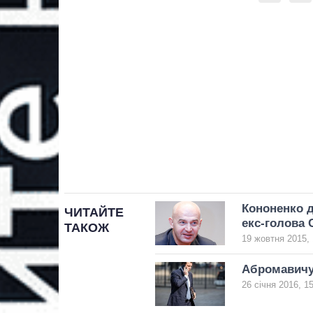
Кононенко д
ЧИТАЙТЕ
екс-голова 
ТАКОЖ
19 жовтня 2015, 
Абромавичус
26 січня 2016, 1