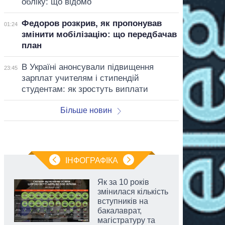
обліку: що відомо
Федоров розкрив, як пропонував
01:24
змінити мобілізацію: що передбачав
план
В Україні анонсували підвищення
23:45
зарплат учителям і стипендій
студентам: як зростуть виплати
Більше новин
ІНФОГРАФІКА
Як за 10 років
змінилася кількість
вступників на
бакалаврат,
магістратуру та