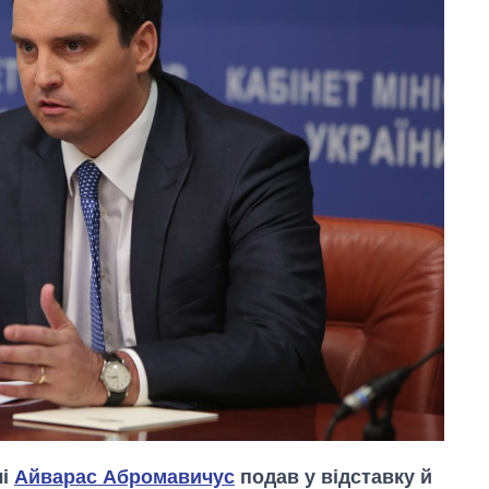
лі
Айварас Абромавичус
подав у відставку й