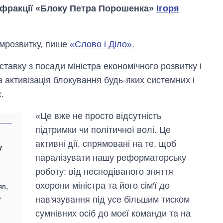
 фракції «Блоку Петра Порошенка»
Ігоря
мрозвитку, пише
«Слово і Діло»
.
тавку з посади міністра економічного розвитку і
зка активізація блокування будь-яких системних і
.
«Це вже не просто відсутність
підтримки чи політичної волі. Це
активні дії, спрямовані на те, щоб
у
паралізувати нашу реформаторську
роботу: від несподіваного зняття
Скільки картоплі
охорони міністра та його сім'ї до
яв,
вирощували в
ь
нав'язування під усе більшим тиском
Україні до і під час
великої війни
сумнівних осіб до моєї команди та на