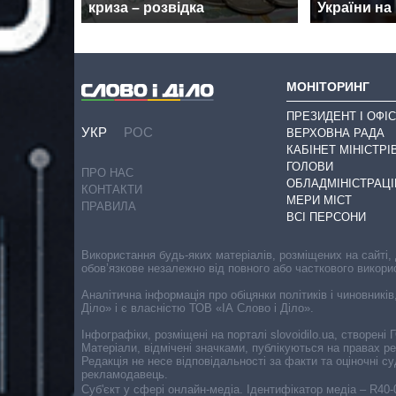
криза – розвідка
України на 
МОНІТОРИНГ
ПРЕЗИДЕНТ І ОФІС
УКР
РОС
ВЕРХОВНА РАДА
КАБІНЕТ МІНІСТРІ
ГОЛОВИ
ПРО НАС
ОБЛАДМІНІСТРАЦІ
КОНТАКТИ
МЕРИ МІСТ
ПРАВИЛА
ВСІ ПЕРСОНИ
Використання будь-яких матеріалів, розміщених на сайті,
обов’язкове незалежно від повного або часткового викори
Аналітична інформація про обіцянки політиків і чиновників
Діло» і є власністю ТОВ «ІА Слово і Діло».
Інфографіки, розміщені на порталі slovoidilo.ua, створен
Матеріали, відмічені значками, публікуються на правах р
Редакція не несе відповідальності за факти та оціночні 
рекламодавець.
Cуб'єкт у сфері онлайн-медіа. Ідентифікатор медіа – R40