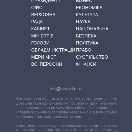
ПРЕЗИДЕНТ І
БІЗНЕС
ОФІС
ЕКОНОМІКА
ВЕРХОВНА
КУЛЬТУРА
РАДА
НАУКА
КАБІНЕТ
НАЦІОНАЛЬНА
МІНІСТРІВ
БЕЗПЕКА
ГОЛОВИ
ПОЛІТИКА
ОБЛАДМІНІСТРАЦІЙ
ПРАВО
МЕРИ МІСТ
СУСПІЛЬСТВО
ВСІ ПЕРСОНИ
ФІНАНСИ
info@slovoidilo.ua
Використання будь-яких матеріалів, розміщених на сайті,
дозволяється при вказуванні посилання (для інтернет-видань
— гіперпосилання) на www.slovoidilo.ua. Посилання
(гіперпосилання) обов’язкове незалежно від повного або
часткового використання матеріалів.
Аналітична інформація про обіцянки політиків і чиновників,
що розміщені на порталі slovoidilo.ua, а також інформація про