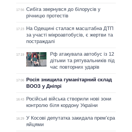
Сибіга звернувся до білорусів у
17:56
річницю протестів
На Одещині сталася масштабна ДТП
17:23
за участі мікроавтобусів, є жертви та
постраждалі
Рф атакувала автобус із 12
17:19
дітьми та рятувальників під
час повторних ударів
Росія знищила гуманітарний склад
17:06
ВООЗ у Дніпрі
Російські війська створили нові зони
16:43
контролю біля кордону України
У Косові депутатка закидала прем’єра
16:29
яйцями