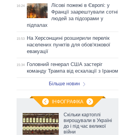
Лісові пожежі в Європі: у
16:24
Франції заарештували сотні
людей за підозрами у
підпалах
На Херсонщині розширили перелік
15:53
населених пунктів для обов'язкової
евакуації
Головний генерал США застеріг
15:34
команду Трампа від ескалації з Іраном
Більше новин
ІНФОГРАФІКА
Скільки картоплі
ть
вирощували в Україні
до і під час великої
війни