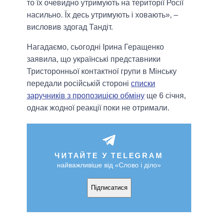
то їх очевидно утримують на території Росії
насильно. Їх десь утримують і ховають», –
висловив здогад Тандіт.
Нагадаємо, сьогодні Ірина Геращенко
заявила, що українські представники
Тристоронньої контактної групи в Мінську
передали російській стороні
списки
заручників з пропозицією обміну
ще 6 січня,
однак жодної реакції поки не отримали.
ЧИТАЙТЕ У TELEGRAM
найважливіше від «Слово і діло»
Підписатися