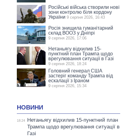
Російські війська створили нові
зони контролю біля кордону
України
9 серпня 2026, 16:43
Росія знищила гуманітарний
склад ВООЗ у Дніпрі
9 серпня 2026, 17:06
Нетаньягу відхилив 15-
пунктний план Трампа щодо
врегулювання ситуації в Газі
9 серпня 2026, 18:24
Головний генерал США
застеріг команду Трампа від
ескалації з Іраном
9 серпня 2026, 15:34
НОВИНИ
Нетаньягу відхилив 15-пунктний план
18:24
Трампа щодо врегулювання ситуації в
Газі