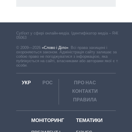
Cуб'єкт у сфері онлайн-медіа. Ідентифікатор медіа – R40-
05063
© 2009—2026
«Слово і Діло»
.
Всі права захищені і
охороняються законом. Адміністрація сайту залишає за
собою право не погоджуватися з інформацією, яка
публікується на сайті, власниками або авторами якої є треті
особи.
УКР
РОС
ПРО НАС
КОНТАКТИ
ПРАВИЛА
МОНІТОРИНГ
ТЕМАТИКИ