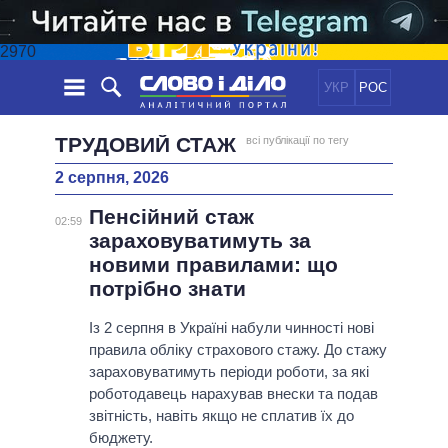
2970
УКР
РОС
НОВИНИ
ТРУДОВИЙ СТАЖ
всі публікації по тегу
2 серпня, 2026
ОБIЦЯНКИ
СТРІЧКА
ПОЛІТИКА
Пенсійний стаж
ПОДІЇ
ЕКОНОМІКА
02:59
ПОЛIТИКИ
зараховуватимуть за
СТАТТІ
СУСПІЛЬСТВО
новими правилами: що
ІНФОГРАФІКА
ДУМКИ
СВІТ
УСІ ПОЛІТИКИ
потрібно знати
ОГЛЯДИ
ПРЕЗИДЕНТ І ОФІС
ВІДЕО
Із 2 серпня в Україні набули чинності нові
ДАЙДЖЕСТИ
ВЕРХОВНА РАДА
правила обліку страхового стажу. До стажу
ПІДТРИМАТИ
КАБІНЕТ МІНІСТРІВ
зараховуватимуть періоди роботи, за які
ГОЛОВИ ОБЛАДМІНІСТРАЦІЙ
роботодавець нарахував внески та подав
ПОРІВНЯННЯ ПОЛІТИКІВ
звітність, навіть якщо не сплатив їх до
МЕРИ МІСТ
бюджету.