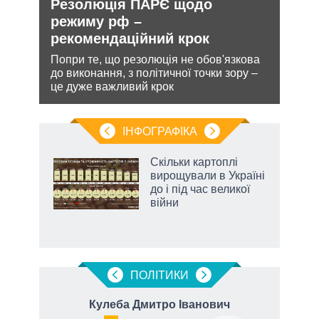
Резолюція ПАРЄ щодо
Орд
утін
режиму рф –
под
рт
рекомендаційний крок
На ю
очіку
шенню
Попри те, що резолюція не обов'язкова
проп
до виконання, з політичної точки зору –
інфо
ну
це дуже важливий крок
ІНФОГРАФІКА
Скільки картоплі
ть
вирощували в Україні
до і під час великої
війни
ПОЛIТИКИ
Кулеба Дмитро Іванович