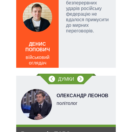
безперервних
огли
ударів російську
 на
федерацію не
іри
вдалося примусити
до мирних
переговорів.
ДЕНИС
ОЛ
ПОПОВИЧ
Р
військовий
по
оглядач
о
ДУМКИ
ОЛЕКСАНДР ЛЕОНОВ
ого
політолог
ій