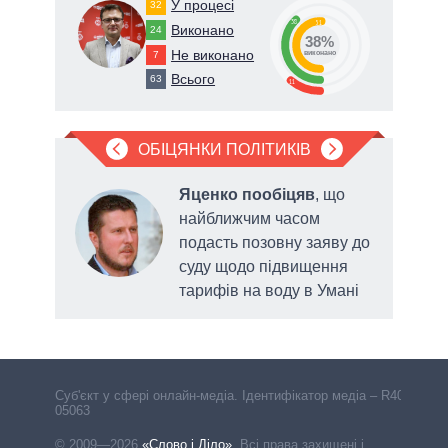
У процесі
32
38
51
Виконано
24
38%
Не виконано
7
виконано
Всього
63
11
ОБІЦЯНКИ ПОЛІТИКІВ
Яценко пообіцяв
, що
ду,
найближчим часом
у
подасть позовну заяву до
сади
суду щодо підвищення
тарифів на воду в Умані
Cуб'єкт у сфері онлайн-медіа. Ідентифікатор медіа – R40-
05063
© 2009—2026
«Слово і Діло»
.
Всі права захищені і