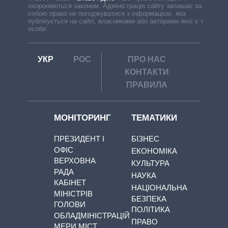
охороняються законом. Адміністрація сайту залишає за
собою право не погоджуватися з інформацією, яка
публікується на сайті, власниками або авторами якої є треті
особи.
УКР
РОС
ПРО НАС
КОНТАКТИ
ПРАВИЛА
МОНІТОРИНГ
ТЕМАТИКИ
ПРЕЗИДЕНТ І
БІЗНЕС
ОФІС
ЕКОНОМІКА
ВЕРХОВНА
КУЛЬТУРА
РАДА
НАУКА
КАБІНЕТ
НАЦІОНАЛЬНА
МІНІСТРІВ
БЕЗПЕКА
ГОЛОВИ
ПОЛІТИКА
ОБЛАДМІНІСТРАЦІЙ
ПРАВО
МЕРИ МІСТ