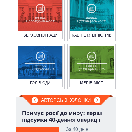
РІВЕНЬ
РІВЕНЬ
ВІДПОВІДАЛЬНОСТІ
ВІДПОВІДАЛЬНОСТІ
ВЕРХОВНОЇ РАДИ
КАБІНЕТУ МІНІСТРІВ
РІВЕНЬ
РІВЕНЬ
ВІДПОВІДАЛЬНОСТІ
ВІДПОВІДАЛЬНОСТІ
ГОЛІВ ОДА
МЕРІВ МІСТ
АВТОРСЬКІ КОЛОНКИ
Примус росії до миру: перші
П'я
підсумки 40-денної операції
Укр
За 40 днів