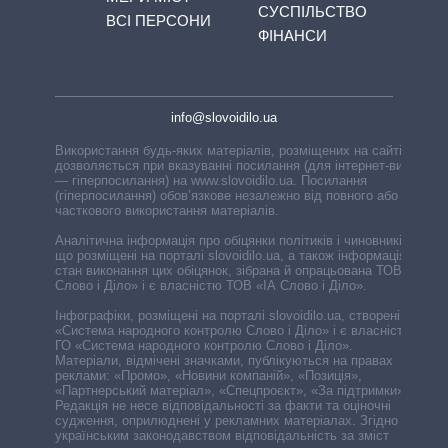
СУСПІЛЬСТВО
ВСІ ПЕРСОНИ
ФІНАНСИ
info@slovoidilo.ua
Використання будь-яких матеріалів, розміщених на сайті,
дозволяється при вказуванні посилання (для інтернет-видань
— гіперпосилання) на www.slovoidilo.ua. Посилання
(гіперпосилання) обов’язкове незалежно від повного або
часткового використання матеріалів.
Аналітична інформація про обіцянки політиків і чиновників,
що розміщені на порталі slovoidilo.ua, а також інформація про
стан виконання цих обіцянок, зібрана й опрацьована ТОВ «ІА
Слово і Діло» і є власністю ТОВ «ІА Слово і Діло».
Інфографіки, розміщені на порталі slovoidilo.ua, створені ГО
«Система народного контролю Слово і Діло» і є власністю
ГО «Система народного контролю Слово і Діло».
Матеріали, відмічені значками, публікуються на правах
реклами: «Промо», «Новини компаній», «Позиція»,
«Партнерський матеріал», «Спецпроєкт», «За підтримки».
Редакція не несе відповідальності за факти та оціночні
судження, оприлюднені у рекламних матеріалах. Згідно з
українським законодавством відповідальність за зміст