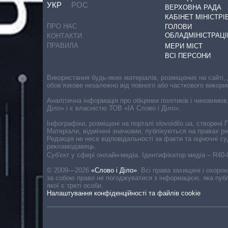
УКР
РОС
ВЕРХОВНА РАДА
КАБІНЕТ МІНІСТРІ
ПРО НАС
ГОЛОВИ
ОБЛАДМІНІСТРАЦІ
КОНТАКТИ
ПРАВИЛА
МЕРИ МІСТ
ВСІ ПЕРСОНИ
Використання будь-яких матеріалів, розміщених на сайті,
обов’язкове незалежно від повного або часткового викори
Аналітична інформація про обіцянки політиків і чиновників
Діло» і є власністю ТОВ «ІА Слово і Діло».
Інфографіки, розміщені на порталі slovoidilo.ua, створен
Матеріали, відмічені значками, публікуються на правах р
Редакція не несе відповідальності за факти та оціночні 
рекламодавець.
Cуб'єкт у сфері онлайн-медіа. Ідентифікатор медіа – R40
© 2009—2026
«Слово і Діло»
.
Всі права захищені і охоро
за собою право не погоджуватися з інформацією, яка публ
якої є треті особи.
Налаштування конфіденційності та файлів cookie