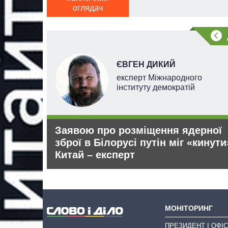
оглядач
ЄВГЕН ДИКИЙ
експерт Міжнародного
інституту демократій
вадять
Заявою про розміщення ядерної
зброї в Білорусі путін міг «кинути
Китай – експерт
МОНІТОРИНГ
ПРЕЗИДЕНТ І ОФІС