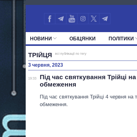
2013
НОВИНИ
ОБIЦЯНКИ
ПОЛIТИКИ
УСІ ПОЛІТИКИ
ПРЕЗИДЕНТ І ОФ
ТРІЙЦЯ
всі публікації по тегу
3 червня, 2023
Під час святкування Трійці н
19:33
обмеження
Під час святкування Трійці 4 червня на 
обмеження.