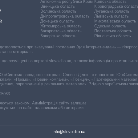
Автономна республіка Крим
Київська область
Вінницька область
Кіровоградська област
В
Волинська область
Луганська область
Дніпропетровська область
Львівська область
Донецька область
Миколаївська область
Й
Житомирська область
Одеська область
Закарпатська область
Полтавська область
Запорізька область
Рівненська область
 дозволяється при вказуванні посилання (для інтернет-видань — гіперпоси
стання матеріалів.
, що розміщені на порталі slovoidilo.ua, а також інформація про стан вик
і ГО «Система народного контролю Слово і Діло» і є власністю ГО «Систе
еклами: «Промо», «Новини компаній», «Позиція», «Партнерський матеріал
судження, оприлюднені у рекламних матеріалах. Згідно з українським зак
-05063
няються законом. Адміністрація сайту залишає
ікується на сайті, власниками або авторами
info@slovoidilo.ua