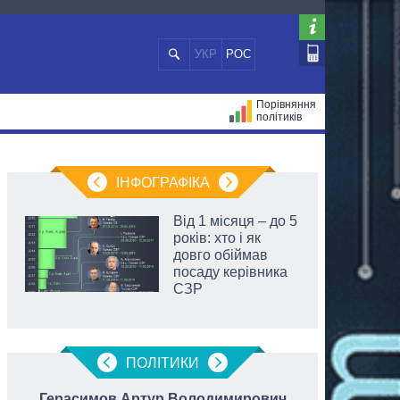
УКР
РОС
Порівняння
політиків
ЦІЙ
МЕРИ МІСТ
ВСІ ПЕРСОНИ
ІНФОГРАФІКА
Від 1 місяця – до 5
років: хто і як
довго обіймав
посаду керівника
СЗР
ПОЛIТИКИ
Герасимов Артур Володимирович
Єр