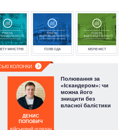
РІВЕНЬ
РІВЕНЬ
РІВЕНЬ
ДПОВІДАЛЬНОСТІ
ВІДПОВІДАЛЬНОСТІ
ВІДПОВІДАЛЬНОСТІ
НЕТУ МІНІСТРІВ
ГОЛІВ ОДА
МЕРІВ МІСТ
СЬКІ КОЛОНКИ
Полювання за
«Іскандером»: чи
можна його
знищити без
власної балістики
ДЕНИС
ЛЕ
ПОПОВИЧ
військовий оглядач