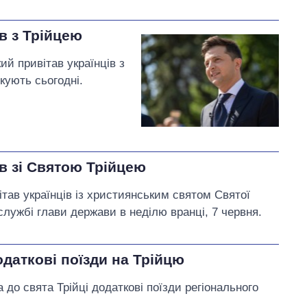
в з Трійцею
й привітав українців з
кують сьогодні.
в зі Святою Трійцею
ав українців із християнським святом Святої
сслужбі глави держави в неділю вранці, 7 червня.
даткові поїзди на Трійцю
 до свята Трійці додаткові поїзди регіонального