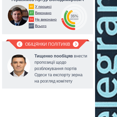
У процесі
46
43
Виконано
35
37
35%
Не виконано
24
виконано
22
Всього
107
ОБІЦЯНКИ ПОЛІТИКІВ
Тищенко пообіцяв
внести
пропозиції щодо
розблокування портів
Одеси та експорту зерна
на розгляд комітету
українців