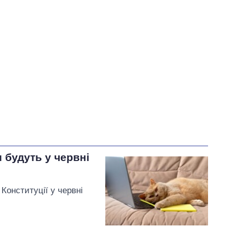
У процесі
82
52
Виконано
44
28%
28
Не виконано
31
виконано
20
Всього
157
Яценко пообіцяв
змінити
тарифи на воду, якщо Ірину
Плетньову буде відкликано
з посади Уманського
и будуть у червні
міського голови
Конституції у червні