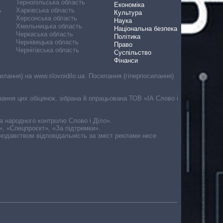
Тернопільська область
Економіка
ь
Харківська область
Культура
Херсонська область
Наука
Хмельницька область
Національна безпека
Черкаська область
Політика
Чернівецька область
Право
Чернігівська область
Суспільство
Фінанси
лання) на www.slovoidilo.ua. Посилання (гіперпосилання)
онання цих обіцянок, зібрана й опрацьована ТОВ «ІА Слово і
ма народного контролю Слово і Діло».
», «Спецпроєкт», «За підтримки».
онодавством відповідальність за зміст реклами несе