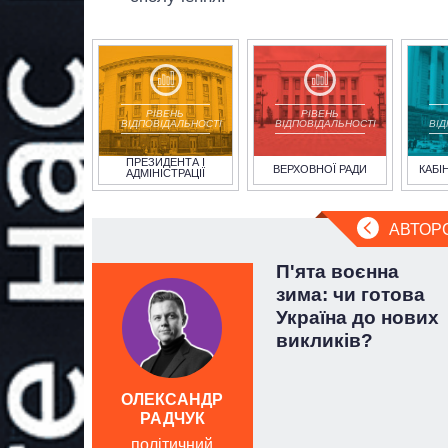
РІВЕНЬ
РІВЕНЬ
ВІДПОВІДАЛЬНОСТІ
ВІДПОВІДАЛЬНОСТІ
ВІ
ПРЕЗИДЕНТА І
ВЕРХОВНОЇ РАДИ
КАБІ
АДМІНІСТРАЦІЇ
АВТОР
а не
П'ята воєнна
 перші
зима: чи готова
айла
Україна до нових
викликів?
ОЛЕКСАНДР
РАДЧУК
політичний