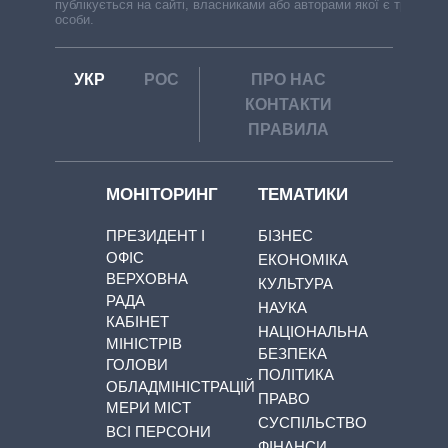
публікується на сайті, власниками або авторами якої є треті
особи.
УКР
РОС
ПРО НАС
КОНТАКТИ
ПРАВИЛА
МОНІТОРИНГ
ТЕМАТИКИ
ПРЕЗИДЕНТ І
БІЗНЕС
ОФІС
ЕКОНОМІКА
ВЕРХОВНА
КУЛЬТУРА
РАДА
НАУКА
КАБІНЕТ
НАЦІОНАЛЬНА
МІНІСТРІВ
БЕЗПЕКА
ГОЛОВИ
ПОЛІТИКА
ОБЛАДМІНІСТРАЦІЙ
ПРАВО
МЕРИ МІСТ
СУСПІЛЬСТВО
ВСІ ПЕРСОНИ
ФІНАНСИ