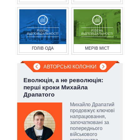
РІВЕНЬ
РІВЕНЬ
ВІДПОВІДАЛЬНОСТІ
ВІДПОВІДАЛЬНОСТІ
ГОЛІВ ОДА
МЕРІВ МІСТ
АВТОРСЬКІ КОЛОНКИ
ва
Еволюція, а не революція:
Зел
?
перші кроки Михайла
Кол
Драпатого
РНБО
Михайло Драпатий
і»,
продовжує ключові
напрацювання,
започатковані за
попереднього
військового
и,