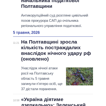
начальника податкової
Полтавщини
Антикорупційний суд розгляне цивільний
позов прокурора САП до очільника
регіонального управління податкової.
5 травня, 2026
На Полтавщині зросла
11:21
кількість постраждалих
внаслідок нічного удару рф
(оновлено)
Унаслідок нічної атаки
росії на Полтавську
область 5 травня
загинули п'ятеро осіб, ще
37 дістали поранення.
«Україна діятиме
10:58
дзеркально»: Зеленський