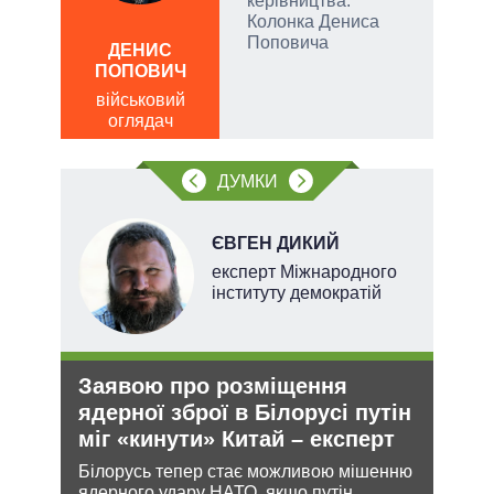
керівництва.
Колонка Дениса
ЛЕОН
Поповича
ДЕНИС
по
ів:
ПОПОВИЧ
о
військовий
тів
оглядач
вих
ДУМКИ
.
ЄВГЕН ДИКИЙ
експерт Міжнародного
інституту демократій
Заявою про розміщення
Ане
О та
ядерної зброї в Білорусі путін
зав
міг «кинути» Китай – експерт
НА
Білорусь тепер стає можливою мішенню
Може
ядерного удару НАТО, якщо путін
анек