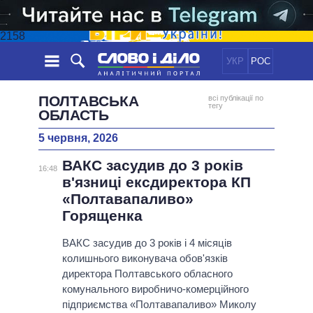
2158
УКР
РОС
НОВИНИ
ПОЛТАВСЬКА
всі публікації по
тегу
ОБЛАСТЬ
ОБIЦЯНКИ
СТРІЧКА
ПОЛІТИКА
5 червня, 2026
ПОДІЇ
ЕКОНОМІКА
ПОЛIТИКИ
ВАКС засудив до 3 років
16:48
СТАТТІ
СУСПІЛЬСТВО
в'язниці ексдиректора КП
ІНФОГРАФІКА
ДУМКИ
СВІТ
УСІ ПОЛІТИКИ
«Полтавапаливо»
ОГЛЯДИ
ПРЕЗИДЕНТ І ОФІС
Горященка
ВІДЕО
ДАЙДЖЕСТИ
ВЕРХОВНА РАДА
ВАКС засудив до 3 років і 4 місяців
ПІДТРИМАТИ
КАБІНЕТ МІНІСТРІВ
колишнього виконувача обов'язків
ГОЛОВИ ОБЛАДМІНІСТРАЦІЙ
директора Полтавського обласного
ПОРІВНЯННЯ ПОЛІТИКІВ
комунального виробничо-комерційного
МЕРИ МІСТ
підприємства «Полтавапаливо» Миколу