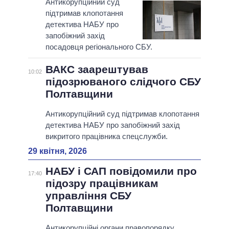
Антикорупційний суд
підтримав клопотання
детектива НАБУ про
запобіжний захід
посадовця регіонального СБУ.
ВАКС заарештував
10:02
підозрюваного слідчого СБУ
Полтавщини
Антикорупційний суд підтримав клопотання
детектива НАБУ про запобіжний захід
викритого працівника спецслужби.
29 квітня, 2026
НАБУ і САП повідомили про
17:40
підозру працівникам
управління СБУ
Полтавщини
Антикорупційні органи правопорядку