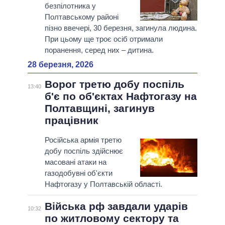
безпілотника у
Полтавському районі
пізно ввечері, 30 березня, загинула людина.
При цьому ще троє осіб отримали
поранення, серед них – дитина.
28 березня, 2026
Ворог третю добу поспіль
13:40
б'є по об'єктах Нафтогазу на
Полтавщині, загинув
працівник
Російська армія третю
добу поспіль здійснює
масовані атаки на
газодобувні об'єкти
Нафтогазу у Полтавській області.
Війська рф завдали ударів
10:32
по житловому сектору та