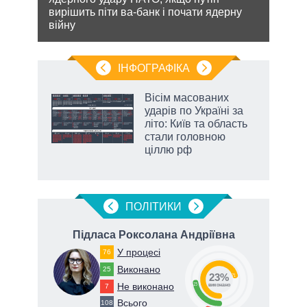
лютно
вирішить піти ва-банк і почати ядерну
стат
війну
спро
ІНФОГРАФІКА
 як
Вісім масованих
и за
ударів по Україні за
літо: Київ та область
2027-
стали головною
ціллю рф
ПОЛIТИКИ
вич
Підласа Роксолана Андріївна
У процесі
76
Виконано
25
23%
71
Не виконано
23
7
виконано
Всього
108