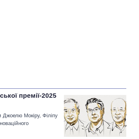
У процесі
85
57
Виконано
41
28%
28
Не виконано
22
виконано
15
Всього
148
Тищенко пообіцяв
внести
пропозиції щодо
розблокування портів
Одеси та експорту зерна
ської премії-2025
на розгляд комітету
и Джоелю Мокіру, Філіпу
нноваційного