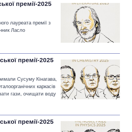
ької премії-2025
ного лауреата премії з
нник Ласло
ської премії-2025
тримали Сусуму Кінагава,
еталоорганічних каркасів
вати гази, очищати воду
ської премії-2025