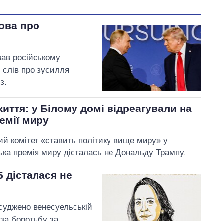
лова про
ав російському
 слів про зусилля
з.
иття: у Білому домі відреагували на
емії миру
ий комітет «ставить політику вище миру» у
ська премія миру дісталась не Дональду Трампу.
 дісталася не
суджено венесуельській
 за боротьбу за