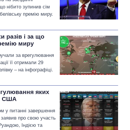
що нібито зупинив сім
обелівську премію миру.
и разів і за що
ремію миру
ручали за врегулювання
ації її отримали 29
івку – на інфографіці.
егулювання яких
т США
м у питанні завершення
 заявив про свою участь
Руандою, Індією та