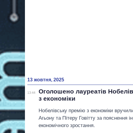
13 жовтня, 2025
Оголошено лауреатів Нобелів
13:44
з економіки
Нобелівську премію з економіки вручил
Агьону та Пітеру Говітту за пояснення і
економічного зростання.