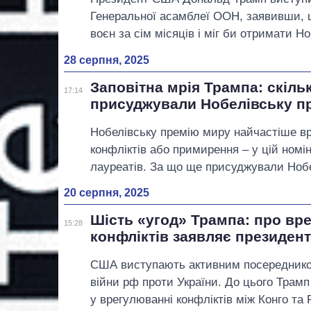
Генеральної асамблеї ООН, заявивши, 
воєн за сім місяців і міг би отримати Н
28 серпня, 2025
Заповітна мрія Трампа: скільк
17:14
присуджували Нобелівську п
Нобелівську премію миру найчастіше в
конфліктів або примирення – у цій номін
лауреатів. За що ще присуджували Нобел
20 серпня, 2025
Шість «угод» Трампа: про вр
15:28
конфліктів заявляє президен
США виступають активним посереднико
війни рф проти України. До цього Трамп
у врегулюванні конфліктів між Конго та 