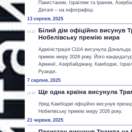
Пакистаном, Ізраїлем та Іраном, Азерб
Деталі – на інфографіці.
13 серпня, 2025
Білий дім офіційно висунув 
14:12
Нобелівську премію мира
Адміністрація США висунула Дональда 
премію миру 2026 року. Його кандидату
Арменії, Азербайджану, Камбоджі, Ізраї
Руанди.
7 серпня, 2025
Ще одна країна висунула Тра
21:20
Уряд Камбоджі офіційно висунув прези
Нобелівську премію миру 2026 року.
21 червня, 2025
Пакистан висунув Трампа на