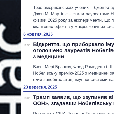
Троє американських учених – Джон Клар
Джон М. Мартініс – стали лауреатами Но
фізики 2025 року за експерименти, що 
квантових ефектів у макроскопічних си
6 жовтня, 2025
Відкриття, що приборкало ім
12:58
оголошено лауреатів Нобелівс
з медицини
Вчені Мері Бранкоу, Фред Рамсделл і Ш
Нобелівську премію-2025 з медицини за
який запобігає атаці імунної системи на
23 вересня, 2025
Трамп заявив, що «зупиняв ві
18:06
ООН», згадавши Нобелівську
Президент США Дональд Трамп виступив