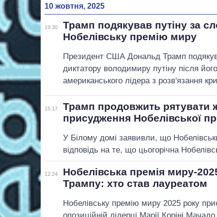
10 жовтня, 2025
Трамп подякував путіну за с
19:30
Нобелівську премію миру
Президент США Дональд Трамп подякув
диктатору володимиру путіну після його
американського лідера з розв'язання кри
Трамп продовжить рятувати ж
15:17
присудження Нобелівської пр
У Білому домі заявивли, що Нобелівськ
відповідь на те, що цьогорічна Нобелів
Нобелівська премія миру-2025
12:24
Трампу: хто став лауреатом
Нобелівську премію миру 2025 року при
опозиційній лідерці Марії Коріні Мачадо