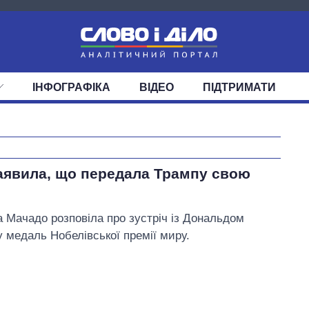
ІНФОГРАФІКА
ВІДЕО
ПІДТРИМАТИ
ІС
СТРІЧКА
ВЕРХОВНА РАДА
ПОДІЇ
СТАТТІ
КАБІНЕТ МІНІСТРІВ
ДУМКИ
ОГЛЯДИ
ГОЛОВИ ОБЛАДМІНІСТРА
ДАЙДЖЕСТИ
ПОЛІТИКА
ДЕПУТАТИ
ЕКОНОМІКА
КОМІТЕТИ
СУСПІЛЬСТВО
ФРАКЦІЇ
ОКРУГИ
СВІТ
Як змінився
заявила, що передала Трампу свою
бюджет
Міністерства
оборони за 13
а Мачадо розповіла про зустріч із Дональдом
років війни з
 медаль Нобелівської премії миру.
росією
Разумков Дмитро Олександрович