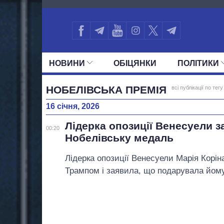
2413
НОВИНИ
ОБIЦЯНКИ
ПОЛIТИКИ
УСІ ПОЛІТИКИ
ПРЕЗИДЕНТ І ОФ
НОБЕЛІВСЬКА ПРЕМІЯ
всі публікації по тегу
16 січня, 2026
Лідерка опозиції Венесуели 
00:20
Нобелівську медаль
Лідерка опозиції Венесуели Марія Корін
Трампом і заявила, що подарувала йому