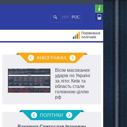
УКР
РОС
Порівняння
політиків
ЦІЙ
МЕРИ МІСТ
ВСІ ПЕРСОНИ
ІНФОГРАФІКА
Вісім масованих
ударів по Україні
за літо: Київ та
область стали
головною ціллю
рф
ПОЛIТИКИ
Вакарчук Святослав Іванович
К