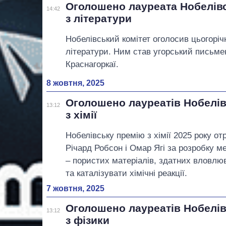
Оголошено лауреата Нобелівс
14:42
з літератури
Нобелівський комітет оголосив цьогоріч
літератури. Ним став угорський письме
Краснагоркаї.
8 жовтня, 2025
Оголошено лауреатів Нобелів
13:12
з хімії
Нобелівську премію з хімії 2025 року о
Річард Робсон і Омар Ягі за розробку м
– пористих матеріалів, здатних вловлю
та каталізувати хімічні реакції.
7 жовтня, 2025
Оголошено лауреатів Нобелів
13:12
з фізики