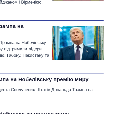
айджаном і Вірменією.
Трампа на
Трампа на Нобелівську
ру підтримали лідери
лю, Габону, Пакистану та
мпа на Нобелівську премію миру
дента Сполучених Штатів Дональда Трампа на
 Нобелівську премію миру