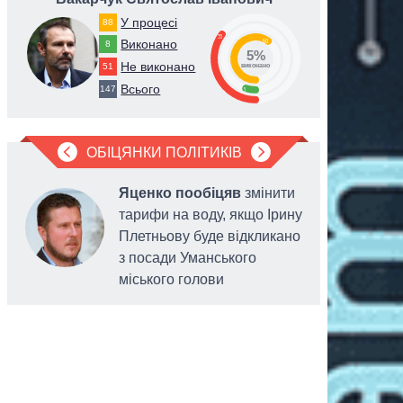
У процесі
88
35
60
Виконано
8
5%
Не виконано
51
виконано
Всього
147
5
ОБІЦЯНКИ ПОЛІТИКІВ
Яценко пообіцяв
змінити
тарифи на воду, якщо Ірину
Плетньову буде відкликано
з посади Уманського
міського голови