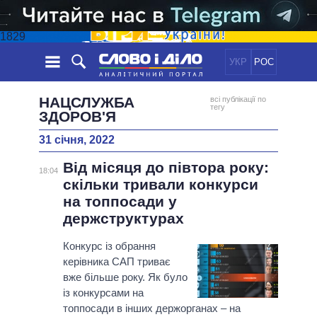
1829
УКР
РОС
НОВИНИ
НАЦСЛУЖБА
всі публікації по
тегу
ЗДОРОВ'Я
ОБIЦЯНКИ
СТРІЧКА
ПОЛІТИКА
31 січня, 2022
ПОДІЇ
ЕКОНОМІКА
ПОЛIТИКИ
Від місяця до півтора року:
18:04
СТАТТІ
СУСПІЛЬСТВО
скільки тривали конкурси
ІНФОГРАФІКА
ДУМКИ
СВІТ
УСІ ПОЛІТИКИ
на топпосади у
ОГЛЯДИ
ПРЕЗИДЕНТ І ОФІС
держструктурах
ВІДЕО
ДАЙДЖЕСТИ
ВЕРХОВНА РАДА
Конкурс із обрання
ПІДТРИМАТИ
КАБІНЕТ МІНІСТРІВ
керівника САП триває
ГОЛОВИ ОБЛАДМІНІСТРАЦІЙ
вже більше року. Як було
ПОРІВНЯННЯ ПОЛІТИКІВ
із конкурсами на
МЕРИ МІСТ
топпосади в інших держорганах – на