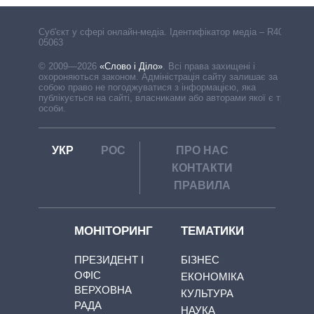
Cуб'єкт у сфері онлайн-медіа. Ідентифікатор медіа – R40-
05063
© 2009—2026
«Слово і Діло»
.
Всі права захищені і
охороняються законом. Адміністрація сайту залишає за
собою право не погоджуватися з інформацією, яка
публікується на сайті, власниками або авторами якої є треті
особи.
УКР
РОС
ПРО НАС
КОНТАКТИ
ПРАВИЛА
МОНІТОРИНГ
ТЕМАТИКИ
ПРЕЗИДЕНТ І
БІЗНЕС
ОФІС
ЕКОНОМІКА
ВЕРХОВНА
КУЛЬТУРА
РАДА
НАУКА