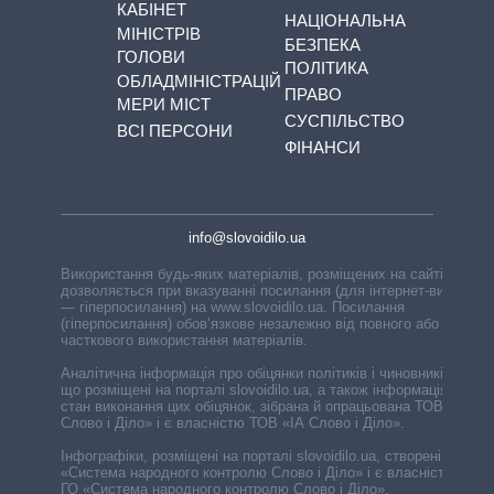
КАБІНЕТ
НАЦІОНАЛЬНА
МІНІСТРІВ
БЕЗПЕКА
ГОЛОВИ
ПОЛІТИКА
ОБЛАДМІНІСТРАЦІЙ
ПРАВО
МЕРИ МІСТ
СУСПІЛЬСТВО
ВСІ ПЕРСОНИ
ФІНАНСИ
info@slovoidilo.ua
Використання будь-яких матеріалів, розміщених на сайті,
дозволяється при вказуванні посилання (для інтернет-видань
— гіперпосилання) на www.slovoidilo.ua. Посилання
(гіперпосилання) обов’язкове незалежно від повного або
часткового використання матеріалів.
Аналітична інформація про обіцянки політиків і чиновників,
що розміщені на порталі slovoidilo.ua, а також інформація про
стан виконання цих обіцянок, зібрана й опрацьована ТОВ «ІА
Слово і Діло» і є власністю ТОВ «ІА Слово і Діло».
Інфографіки, розміщені на порталі slovoidilo.ua, створені ГО
«Система народного контролю Слово і Діло» і є власністю
ГО «Система народного контролю Слово і Діло».