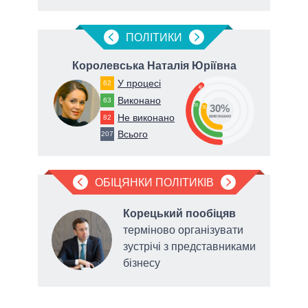
ПОЛIТИКИ
ич
Королевська Наталія Юріївна
Дуб
У процесі
62
40
Виконано
67
63
30
30%
30
Не виконано
82
виконано
Всього
207
ОБІЦЯНКИ ПОЛІТИКІВ
Корецький пообіцяв
терміново організувати
нів
зустрічі з представниками
бізнесу
ані