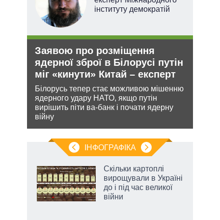
інституту демократій
Заявою про розміщення
Рез
ядерної зброї в Білорусі путін
реж
міг «кинути» Китай – експерт
рек
ання
Білорусь тепер стає можливою мішенню
Попр
кому
ядерного удару НАТО, якщо путін
до ви
вирішить піти ва-банк і почати ядерну
це д
війну
ІНФОГРАФІКА
Скільки картоплі
 за
вирощували в Україні
асть
до і під час великої
війни
аспі