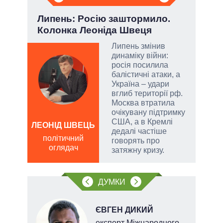
Липень: Росію заштормило.
П'я
Колонка Леоніда Швеця
Укр
Липень змінив
динаміку війни:
атий
росія посилила
чові
балістичні атаки, а
,
Україна – удари
за
вглиб території рф.
Москва втратила
очікувану підтримку
США, а в Кремлі
а
ЛЕОНІД ШВЕЦЬ
ОЛ
дедалі частіше
Р
політичний
говорять про
оглядач
по
затяжну кризу.
о
ДУМКИ
ЄВГЕН ДИКИЙ
ерт
експерт Міжнародного