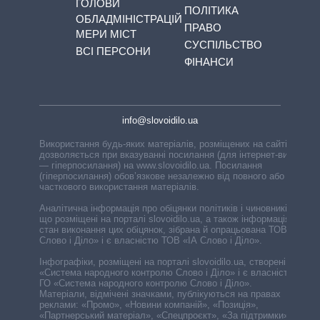
ГОЛОВИ
ПОЛІТИКА
ОБЛАДМІНІСТРАЦІЙ
ПРАВО
МЕРИ МІСТ
СУСПІЛЬСТВО
ВСІ ПЕРСОНИ
ФІНАНСИ
info@slovoidilo.ua
Використання будь-яких матеріалів, розміщених на сайті,
дозволяється при вказуванні посилання (для інтернет-видань
— гіперпосилання) на www.slovoidilo.ua. Посилання
(гіперпосилання) обов’язкове незалежно від повного або
часткового використання матеріалів.
Аналітична інформація про обіцянки політиків і чиновників,
що розміщені на порталі slovoidilo.ua, а також інформація про
стан виконання цих обіцянок, зібрана й опрацьована ТОВ «ІА
Слово і Діло» і є власністю ТОВ «ІА Слово і Діло».
Інфографіки, розміщені на порталі slovoidilo.ua, створені ГО
«Система народного контролю Слово і Діло» і є власністю
ГО «Система народного контролю Слово і Діло».
Матеріали, відмічені значками, публікуються на правах
реклами: «Промо», «Новини компаній», «Позиція»,
«Партнерський матеріал», «Спецпроєкт», «За підтримки».