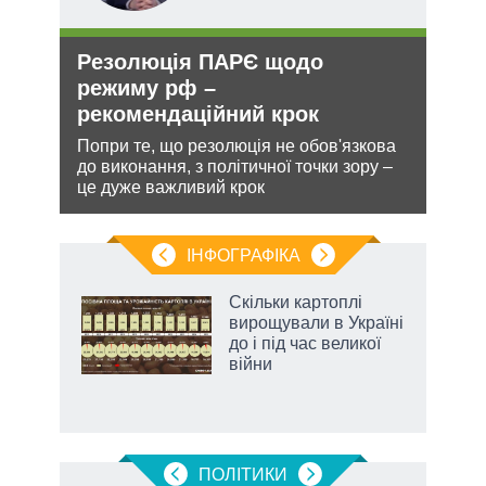
Резолюція ПАРЄ щодо
Рос
режиму рф –
ніч
рекомендаційний крок
Укр
ання
Попри те, що резолюція не обов'язкова
Розмі
кому
до виконання, з політичної точки зору –
терит
це дуже важливий крок
Мінс
нічог
ІНФОГРАФІКА
жет
Скільки картоплі
вирощували в Україні
ків
до і під час великої
війни
аспі
ПОЛIТИКИ