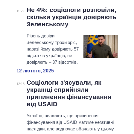
Не 4%: соціологи розповіли,
11:22
скільки українців довіряють
Зеленському
Рівень довіри
Зеленському трохи зріс,
наразі йому довіряють 57
відсотків українців, не
довіряють – 37 відсотків.
12 лютого, 2025
Соціологи з'ясували, як
12:18
українці сприйняли
припинення фінансування
від USAID
Українці вважають, що припинення
фінансування від USAID матиме негативні
наслідки, але водночас вбачають у цьому