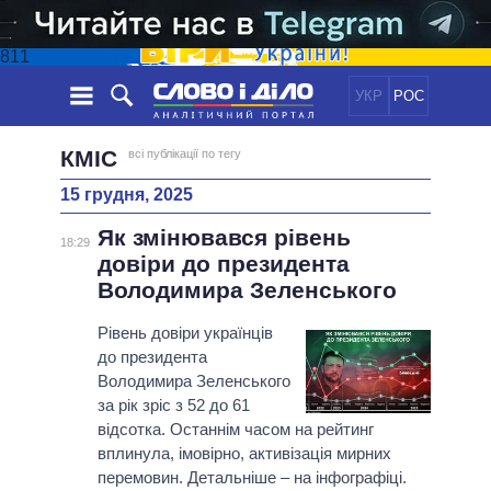
811
УКР
РОС
НОВИНИ
КМІС
всі публікації по тегу
15 грудня, 2025
ОБIЦЯНКИ
СТРІЧКА
ПОЛІТИКА
Як змінювався рівень
ПОДІЇ
ЕКОНОМІКА
18:29
ПОЛIТИКИ
довіри до президента
СТАТТІ
СУСПІЛЬСТВО
Володимира Зеленського
ІНФОГРАФІКА
ДУМКИ
СВІТ
УСІ ПОЛІТИКИ
ОГЛЯДИ
Рівень довіри українців
ПРЕЗИДЕНТ І ОФІС
ВІДЕО
до президента
ДАЙДЖЕСТИ
ВЕРХОВНА РАДА
Володимира Зеленського
ПІДТРИМАТИ
КАБІНЕТ МІНІСТРІВ
за рік зріс з 52 до 61
ГОЛОВИ ОБЛАДМІНІСТРАЦІЙ
відсотка. Останнім часом на рейтинг
ПОРІВНЯННЯ ПОЛІТИКІВ
вплинула, імовірно, активізація мирних
МЕРИ МІСТ
перемовин. Детальніше – на інфографіці.