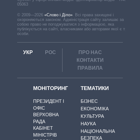
05063
© 2009—2026
«Слово і Діло»
.
Всі права захищені і
охороняються законом. Адміністрація сайту залишає за
собою право не погоджуватися з інформацією, яка
публікується на сайті, власниками або авторами якої є треті
особи.
УКР
РОС
ПРО НАС
КОНТАКТИ
ПРАВИЛА
МОНІТОРИНГ
ТЕМАТИКИ
ПРЕЗИДЕНТ І
БІЗНЕС
ОФІС
ЕКОНОМІКА
ВЕРХОВНА
КУЛЬТУРА
РАДА
НАУКА
КАБІНЕТ
НАЦІОНАЛЬНА
МІНІСТРІВ
БЕЗПЕКА