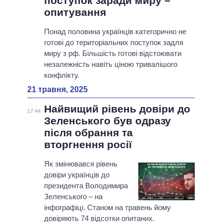
поступок заради миру –
опитування
Понад половина українців категорично не
готові до територіальних поступок задля
миру з рф. Більшість готові відстоювати
незалежність навіть ціною тривалішого
конфлікту.
21 травня, 2025
Найвищий рівень довіри до
17:44
Зеленського був одразу
після обрання та
вторгнення росії
Як змінювався рівень
довіри українців до
президента Володимира
Зеленського – на
інфографіці. Станом на травень йому
довіряють 74 відсотки опитаних.