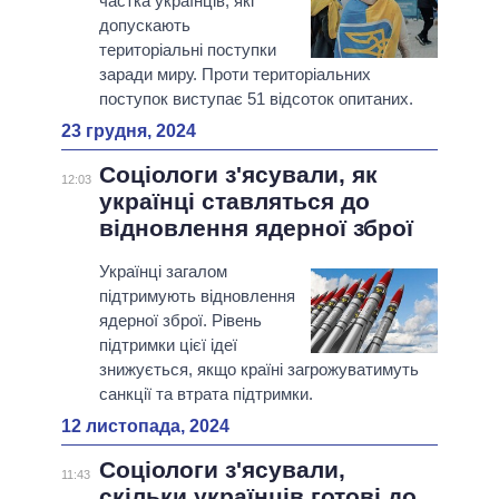
частка українців, які
допускають
територіальні поступки
заради миру. Проти територіальних
поступок виступає 51 відсоток опитаних.
23 грудня, 2024
Соціологи з'ясували, як
12:03
українці ставляться до
відновлення ядерної зброї
Українці загалом
підтримують відновлення
ядерної зброї. Рівень
підтримки цієї ідеї
знижується, якщо країні загрожуватимуть
санкції та втрата підтримки.
12 листопада, 2024
Соціологи з'ясували,
11:43
скільки українців готові до