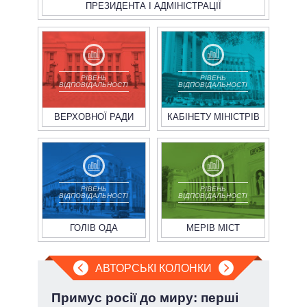
ПРЕЗИДЕНТА І АДМІНІСТРАЦІЇ
РІВЕНЬ
РІВЕНЬ
ВІДПОВІДАЛЬНОСТІ
ВІДПОВІДАЛЬНОСТІ
ВЕРХОВНОЇ РАДИ
КАБІНЕТУ МІНІСТРІВ
РІВЕНЬ
РІВЕНЬ
ВІДПОВІДАЛЬНОСТІ
ВІДПОВІДАЛЬНОСТІ
ГОЛІВ ОДА
МЕРІВ МІСТ
АВТОРСЬКІ КОЛОНКИ
Примус росії до миру: перші
Пол