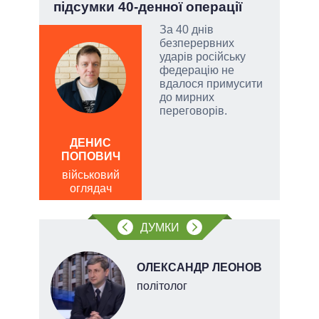
підсумки 40-денної операції
чи 
вла
За 40 днів
безперервних
атий
ударів російську
чові
федерацію не
,
вдалося примусити
за
до мирних
переговорів.
а
ДЕНИС
ПОПОВИЧ
Д
ПО
військовий
оглядач
ві
о
ДУМКИ
ОЛЕКСАНДР ЛЕОНОВ
ерт
політолог