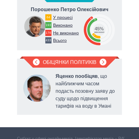
ович
Порошенко Петро Олексійович
У процесі
64
41
45
Виконано
193
45%
Не виконано
176
виконано
14
Всього
433
ОБІЦЯНКИ ПОЛІТИКІВ
яв
Яценко пообіцяв
, що
найближчим часом
подасть позовну заяву до
у у
суду щодо підвищення
 року
тарифів на воду в Умані
Cуб'єкт у сфері онлайн-медіа. Ідентифікатор медіа – R40-