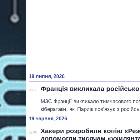
18 липня, 2026
Франція викликала російсько
09:22
МЗС Франції викликало тимчасового пові
кібератаки, які Париж пов’язує з росій
19 червня, 2026
Хакери розробили копію «Рез
12:48
допомогли тисячам «ухилянт