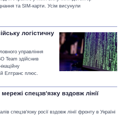
днання та SIM-карти. Усім висунули
ійську логістичну
оловного управління
 BO Team здійснив
ікаційну
ій Елтранс плюс.
 мережі спецзв'язку вздовж лінії
ів спецзв'язку росії вздовж лінії фронту в Україні