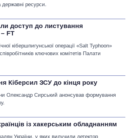
а державні ресурси.
ли доступ до листування
 – FT
чної кібершпигунської операції «Salt Typhoon»
співробітників ключових комітетів Палати
я Кіберсил ЗСУ до кінця року
їни Олександр Сирський анонсував формування
у.
країнців із хакерським обладнанням
адян України, у яких вилучили детектор