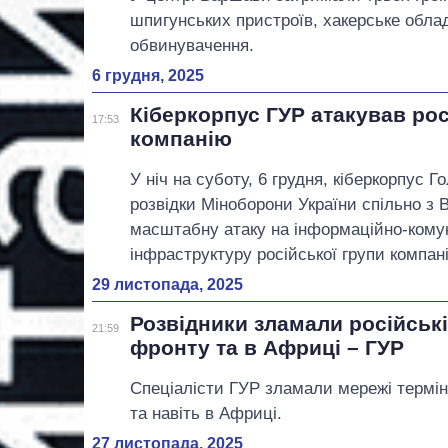
шпигунських пристроїв, хакерське обла
обвинувачення.
6 грудня, 2025
Кіберкорпус ГУР атакував рос
17:53
компанію
У ніч на суботу, 6 грудня, кіберкорпус Г
розвідки Міноборони України спільно з
масштабну атаку на інформаційно-комун
інфраструктуру російської групи компан
29 листопада, 2025
Розвідники зламали російські
21:59
фронту та в Африці – ГУР
Спеціалісти ГУР зламали мережі термінал
та навіть в Африці.
27 листопада, 2025