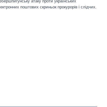
кібершпигунську атаку проти українських
ектронних поштових скриньок прокурорів і слідчих.