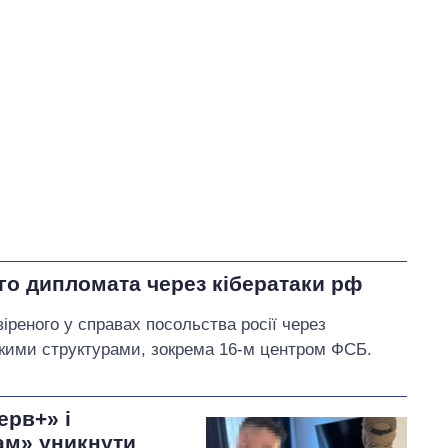
У процесі
78
45
33
Виконано
38
22%
Не виконано
56
22
виконано
Всього
172
Зеленський запевнив
,
що найближчим часом
уряд запровадить
го дипломата через кібератаки рф
портфельні гарантії для
підтримки аграріїв
реного у справах посольства росії через
ськими структурами, зокрема 16-м центром ФСБ.
ерв+» і
ам» уникнути