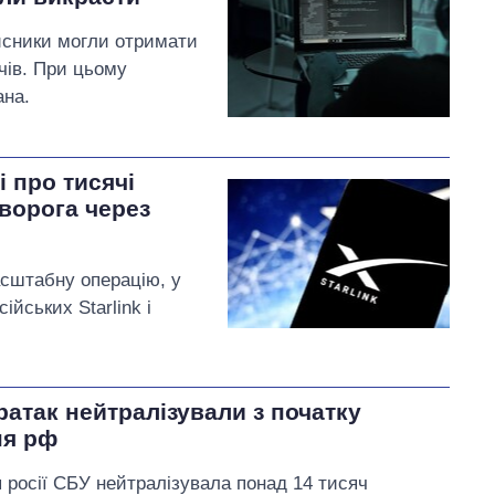
исники могли отримати
чів. При цьому
ана.
і про тисячі
 ворога через
асштабну операцію, у
ійських Starlink і
ратак нейтралізували з початку
ня рф
 росії СБУ нейтралізувала понад 14 тисяч