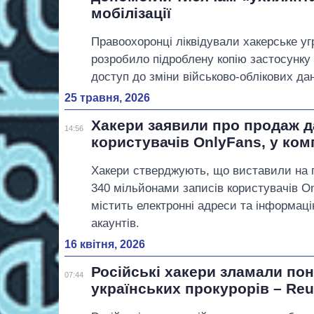
мобілізації
Правоохоронці ліквідували хакерське уг
розробило підроблену копію застосунку
доступ до зміни військово-облікових да
25 травня, 2026
Хакери заявили про продаж д
14:56
користувачів OnlyFans, у ком
Хакери стверджують, що виставили на п
340 мільйонами записів користувачів On
містить електронні адреси та інформаці
акаунтів.
16 квітня, 2026
Російські хакери зламали по
07:44
українських прокурорів – Reu