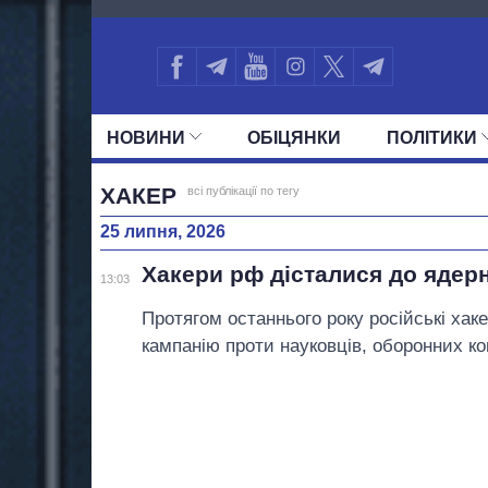
2144
НОВИНИ
ОБIЦЯНКИ
ПОЛIТИКИ
УСІ ПОЛІТИКИ
ПРЕЗИДЕНТ І ОФ
ХАКЕР
всі публікації по тегу
25 липня, 2026
Хакери рф дісталися до ядер
13:03
Протягом останнього року російські ха
кампанію проти науковців, оборонних ко