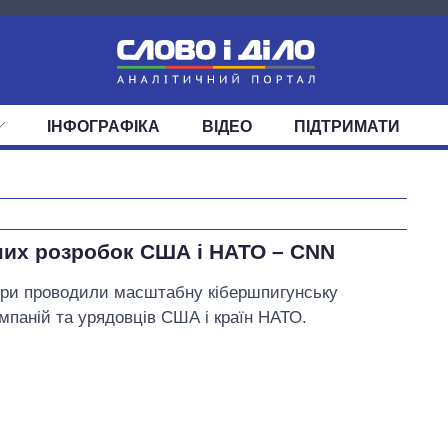
ІНФОГРАФІКА
ВІДЕО
ПІДТРИМАТИ
ІС
СТРІЧКА
ВЕРХОВНА РАДА
ПОДІЇ
СТАТТІ
КАБІНЕТ МІНІСТРІВ
ДУМКИ
ОГЛЯДИ
ГОЛОВИ ОБЛАДМІНІСТРА
ДАЙДЖЕСТИ
ПОЛІТИКА
ДЕПУТАТИ
ЕКОНОМІКА
КОМІТЕТИ
СУСПІЛЬСТВО
ФРАКЦІЇ
ОКРУГИ
СВІТ
Скільки картоплі
них розробок США і НАТО – CNN
вирощували в
Україні до і під час
кери проводили масштабну кібершпигунську
великої війни
мпаній та урядовців США і країн НАТО.
Дубінський Олександр Анатолійович