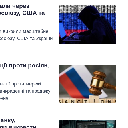
али через
осоюзу, США та
ми викрили масштабне
осоюзу, США та України
ії проти росіян,
кції проти мережі
 викраденні та продажу
ння.
анку,
гли викрасти