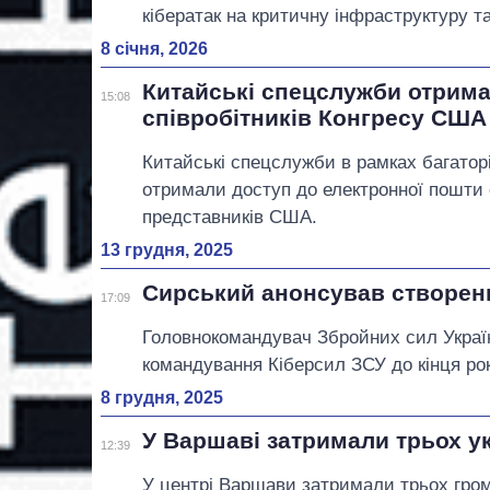
кібератак на критичну інфраструктуру т
8 січня, 2026
Китайські спецслужби отрима
15:08
співробітників Конгресу США
Китайські спецслужби в рамках багаторі
отримали доступ до електронної пошти 
представників США.
13 грудня, 2025
Сирський анонсував створенн
17:09
Головнокомандувач Збройних сил Укра
командування Кіберсил ЗСУ до кінця рок
8 грудня, 2025
У Варшаві затримали трьох у
12:39
У центрі Варшави затримали трьох гром