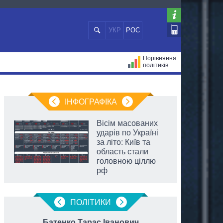
УКР
РОС
Порівняння
політиків
ЦІЙ
МЕРИ МІСТ
ВСІ ПЕРСОНИ
ІНФОГРАФІКА
Вісім масованих
ударів по Україні
за літо: Київ та
область стали
головною ціллю
рф
ПОЛIТИКИ
Батенко Тарас Іванович
Жел