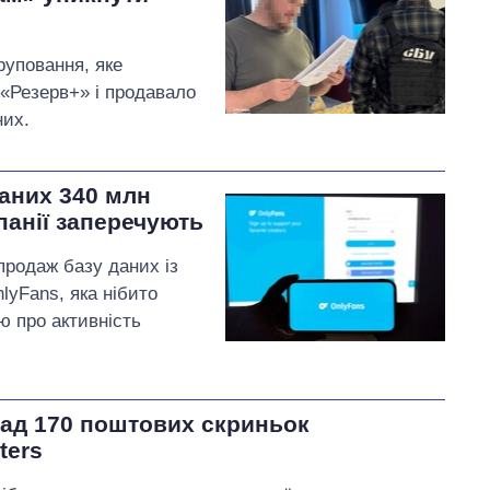
руповання, яке
 «Резерв+» і продавало
них.
аних 340 млн
панії заперечують
родаж базу даних із
lyFans, яка нібито
ю про активність
над 170 поштових скриньок
ters