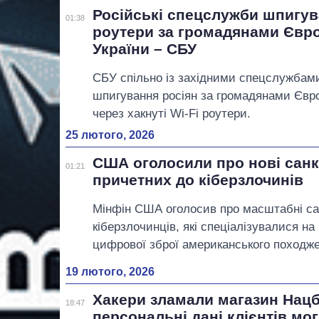
Російські спецслужби шпигув
01:38
роутери за громадянами Євр
України – СБУ
СБУ спільно із західними спецслужба
шпигування росіян за громадянами Євр
через хакнуті Wi-Fi роутери.
25 лютого, 2026
США оголосили про нові санкц
01:21
причетних до кіберзлочинів
Мінфін США оголосив про масштабні сан
кіберзлочинців, які спеціалізувалися на
цифрової зброї американського походже
19 лютого, 2026
Хакери зламали магазин Нацб
18:47
персональні дані клієнтів мо