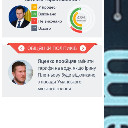
У процесі
20
48
Виконано
25
39
48%
Не виконано
7
виконано
Всього
13
52
ОБІЦЯНКИ ПОЛІТИКІВ
Яценко пообіцяв
змінити
тарифи на воду, якщо Ірину
Плетньову буде відкликано
з посади Уманського
міського голови
українців