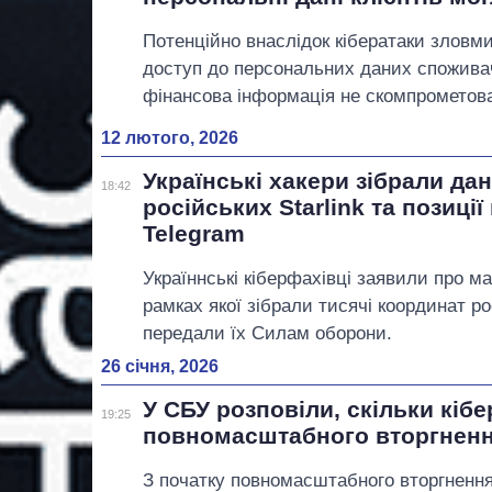
Потенційно внаслідок кібератаки зловм
доступ до персональних даних спожива
фінансова інформація не скомпрометов
12 лютого, 2026
Українські хакери зібрали дан
18:42
російських Starlink та позиції
Telegram
Україннські кіберфахівці заявили про м
рамках якої зібрали тисячі координат рос
передали їх Силам оборони.
26 січня, 2026
У СБУ розповіли, скільки кібе
19:25
повномасштабного вторгнен
З початку повномасштабного вторгнення