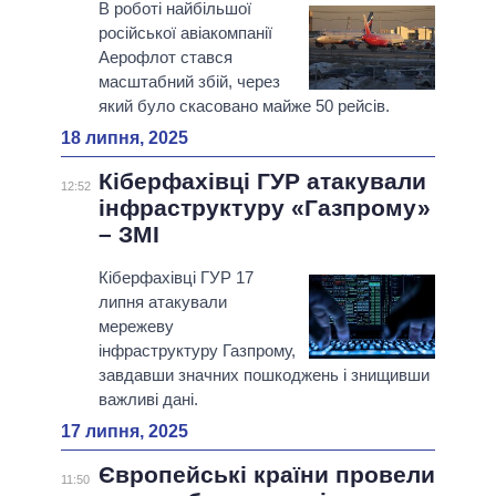
В роботі найбільшої
російської авіакомпанії
Аерофлот стався
масштабний збій, через
який було скасовано майже 50 рейсів.
18 липня, 2025
Кіберфахівці ГУР атакували
12:52
інфраструктуру «Газпрому»
– ЗМI
Кіберфахівці ГУР 17
липня атакували
мережеву
інфраструктуру Газпрому,
завдавши значних пошкоджень і знищивши
важливі дані.
17 липня, 2025
Європейські країни провели
11:50