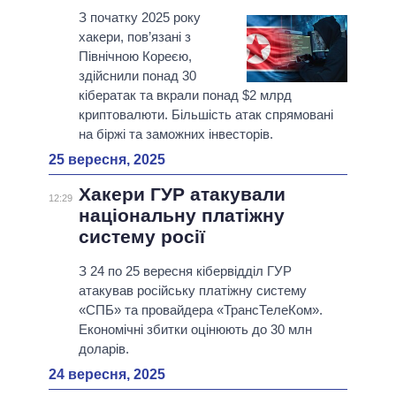
З початку 2025 року
хакери, пов’язані з
Північною Кореєю,
здійснили понад 30
кібератак та вкрали понад $2 млрд
криптовалюти. Більшість атак спрямовані
на біржі та заможних інвесторів.
25 вересня, 2025
Хакери ГУР атакували
12:29
національну платіжну
систему росії
З 24 по 25 вересня кібервідділ ГУР
атакував російську платіжну систему
«СПБ» та провайдера «ТрансТелеКом».
Економічні збитки оцінюють до 30 млн
доларів.
24 вересня, 2025