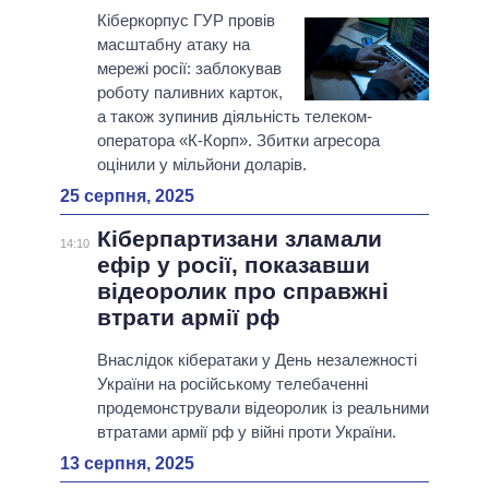
Кіберкорпус ГУР провів
масштабну атаку на
мережі росії: заблокував
роботу паливних карток,
а також зупинив діяльність телеком-
оператора «К-Корп». Збитки агресора
оцінили у мільйони доларів.
25 серпня, 2025
Кіберпартизани зламали
14:10
ефір у росії, показавши
відеоролик про справжні
втрати армії рф
Внаслідок кібератаки у День незалежності
України на російському телебаченні
продемонстрували відеоролик із реальними
втратами армії рф у війні проти України.
13 серпня, 2025