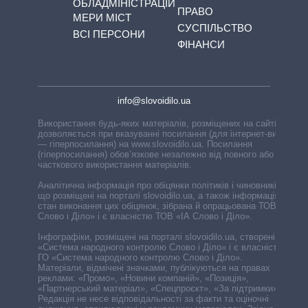
ОБЛАДМІНІСТРАЦІЙ
ПРАВО
МЕРИ МІСТ
СУСПІЛЬСТВО
ВСІ ПЕРСОНИ
ФІНАНСИ
info@slovoidilo.ua
Використання будь-яких матеріалів, розміщених на сайті,
дозволяється при вказуванні посилання (для інтернет-видань
— гіперпосилання) на www.slovoidilo.ua. Посилання
(гіперпосилання) обов’язкове незалежно від повного або
часткового використання матеріалів.
Аналітична інформація про обіцянки політиків і чиновників,
що розміщені на порталі slovoidilo.ua, а також інформація про
стан виконання цих обіцянок, зібрана й опрацьована ТОВ «ІА
Слово і Діло» і є власністю ТОВ «ІА Слово і Діло».
Інфографіки, розміщені на порталі slovoidilo.ua, створені ГО
«Система народного контролю Слово і Діло» і є власністю
ГО «Система народного контролю Слово і Діло».
Матеріали, відмічені значками, публікуються на правах
реклами: «Промо», «Новини компаній», «Позиція»,
«Партнерський матеріал», «Спецпроєкт», «За підтримки».
Редакція не несе відповідальності за факти та оціночні