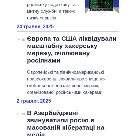
російську податкову та
митну служби, а також
низку сервісів.
24 травня, 2025
Європа та США ліквідували
06:46
масштабну хакерську
мережу, очолювану
росіянами
Європейські та північноамериканські
правоохоронці заявили про знищення
глобальної кіберзлочинної мережі,
організованої російськими хакерами.
2 травня, 2025
В Азербайджані
18:39
звинуватили росію в
масованій кібератаці на
медіа