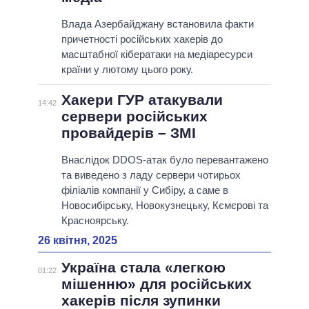
Влада Азербайджану встановила факти
причетності російських хакерів до
масштабної кібератаки на медіаресурси
країни у лютому цього року.
Хакери ГУР атакували
14:42
сервери російських
провайдерів – ЗМІ
Внаслідок DDOS-атак було перевантажено
та виведено з ладу сервери чотирьох
філіалів компанії у Сибіру, а саме в
Новосибірську, Новокузнецьку, Кємєрові та
Красноярську.
26 квітня, 2025
Україна стала «легкою
01:22
мішенню» для російських
хакерів після зупинки