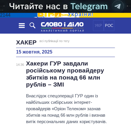
2144
УКР
РОС
НОВИНИ
ХАКЕР
всі публікації по тегу
15 жовтня, 2025
ОБIЦЯНКИ
СТРІЧКА
ПОЛІТИКА
Хакери ГУР завдали
ПОДІЇ
ЕКОНОМІКА
14:36
ПОЛIТИКИ
російському провайдеру
СТАТТІ
СУСПІЛЬСТВО
збитків на понад 66 млн
ІНФОГРАФІКА
ДУМКИ
СВІТ
УСІ ПОЛІТИКИ
рублів – ЗМІ
ОГЛЯДИ
ПРЕЗИДЕНТ І ОФІС
ВІДЕО
Внаслідок спецоперації ГУР один із
ДАЙДЖЕСТИ
ВЕРХОВНА РАДА
найбільших сибірських інтернет-
ПІДТРИМАТИ
КАБІНЕТ МІНІСТРІВ
провайдерів «Оріон Телеком» зазнав
ГОЛОВИ ОБЛАДМІНІСТРАЦІЙ
збитків на понад 66 млн рублів і визнав
ПОРІВНЯННЯ ПОЛІТИКІВ
витік персональних даних користувачів.
МЕРИ МІСТ