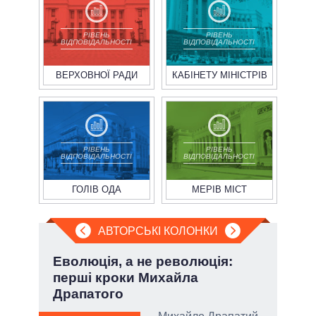
РІВЕНЬ
РІВЕНЬ
ВІДПОВІДАЛЬНОСТІ
ВІДПОВІДАЛЬНОСТІ
ВЕРХОВНОЇ РАДИ
КАБІНЕТУ МІНІСТРІВ
РІВЕНЬ
РІВЕНЬ
ВІДПОВІДАЛЬНОСТІ
ВІДПОВІДАЛЬНОСТІ
ГОЛІВ ОДА
МЕРІВ МІСТ
АВТОРСЬКІ КОЛОНКИ
Еволюція, а не революція:
Лип
перші кроки Михайла
Кол
Драпатого