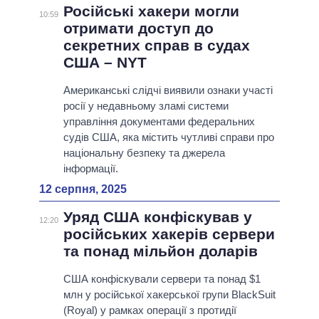
Російські хакери могли
10:59
отримати доступ до
секретних справ в судах
США – NYT
Американські слідчі виявили ознаки участі
росії у недавньому зламі системи
управління документами федеральних
судів США, яка містить чутливі справи про
національну безпеку та джерела
інформації.
12 серпня, 2025
Уряд США конфіскував у
12:20
російських хакерiв сервери
та понад мільйон доларiв
США конфіскували сервери та понад $1
млн у російської хакерської групи BlackSuit
(Royal) у рамках операції з протидії