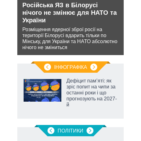
Російська ЯЗ в Білорусі
Орд
нічого не змінює для НАТО та
под
України
На ю
очіку
кова
Розміщення ядерної зброї росії на
проп
ру –
території Білорусі вдарить тільки по
інфо
Мінську, для України та НАТО абсолютно
нічого не зміниться
ІНФОГРАФІКА
Дефіцит пам’яті: як
раїні
зріс попит на чипи за
ої
останні роки і що
прогнозують на 2027-
й
аспі
ПОЛIТИКИ