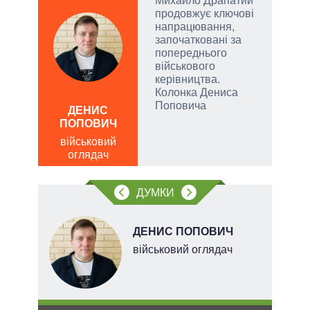
Михайло Драпатий
огли
продовжує ключові
 на
напрацювання,
іри
започатковані за
попереднього
військового
керівництва.
Колонка Дениса
ЛЕОН
Поповича
ДЕНИС
по
ПОПОВИЧ
о
військовий
оглядач
ДУМКИ
НОВ
ДЕНИС ПОПОВИЧ
військовий оглядач