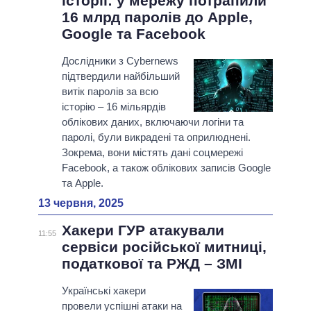
історії: у мережу потрапили
16 млрд паролів до Apple,
Google та Facebook
Дослідники з Cybernews
підтвердили найбільший
витік паролів за всю
історію – 16 мільярдів
облікових даних, включаючи логіни та
паролі, були викрадені та оприлюднені.
Зокрема, вони містять дані соцмережі
Facebook, а також облікових записів Google
та Apple.
13 червня, 2025
Хакери ГУР атакували
11:55
сервіси російської митниці,
податкової та РЖД – ЗМІ
Українські хакери
провели успішні атаки на