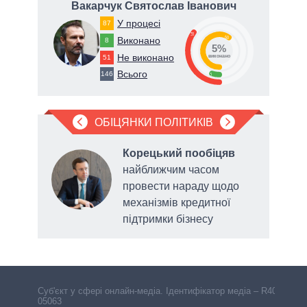
ич
Вакарчук Святослав Іванович
У процесі
87
65
35
60
Виконано
8
5%
Не виконано
51
виконано
Всього
146
5
ОБІЦЯНКИ ПОЛІТИКІВ
яв
Корецький пообіцяв
найближчим часом
провести нараду щодо
у у
механізмів кредитної
 року
підтримки бізнесу
перс
плат
Cуб'єкт у сфері онлайн-медіа. Ідентифікатор медіа – R40-
05063