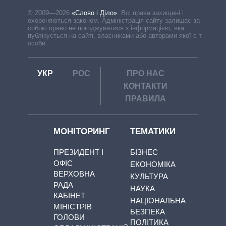
© 2009—2026
«Слово і Діло»
.
Всі права захищені і
охороняються законом. Адміністрація сайту залишає за
собою право не погоджуватися з інформацією, яка
публікується на сайті, власниками або авторами якої є треті
особи.
УКР
РОС
ПРО НАС
КОНТАКТИ
ПРАВИЛА
МОНІТОРИНГ
ТЕМАТИКИ
ПРЕЗИДЕНТ І
БІЗНЕС
ОФІС
ЕКОНОМІКА
ВЕРХОВНА
КУЛЬТУРА
РАДА
НАУКА
КАБІНЕТ
НАЦІОНАЛЬНА
МІНІСТРІВ
БЕЗПЕКА
ГОЛОВИ
ПОЛІТИКА