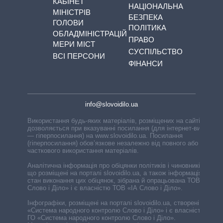
КАБІНЕТ
НАЦІОНАЛЬНА
МІНІСТРІВ
БЕЗПЕКА
ГОЛОВИ
ПОЛІТИКА
ОБЛАДМІНІСТРАЦІЙ
ПРАВО
МЕРИ МІСТ
СУСПІЛЬСТВО
ВСІ ПЕРСОНИ
ФІНАНСИ
info@slovoidilo.ua
Використання будь-яких матеріалів, розміщених на сайті,
дозволяється при вказуванні посилання (для інтернет-видань
— гіперпосилання) на www.slovoidilo.ua. Посилання
(гіперпосилання) обов’язкове незалежно від повного або
часткового використання матеріалів.
Аналітична інформація про обіцянки політиків і чиновників,
що розміщені на порталі slovoidilo.ua, а також інформація про
стан виконання цих обіцянок, зібрана й опрацьована ТОВ «ІА
Слово і Діло» і є власністю ТОВ «ІА Слово і Діло».
Інфографіки, розміщені на порталі slovoidilo.ua, створені ГО
«Система народного контролю Слово і Діло» і є власністю
ГО «Система народного контролю Слово і Діло».