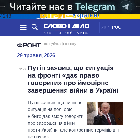
4243
УКР
РОС
НОВИНИ
ФРОНТ
всі публікації по тегу
29 травня, 2026
ОБIЦЯНКИ
СТРІЧКА
ПОЛІТИКА
Путін заявив, що ситуація
ПОДІЇ
ЕКОНОМІКА
19:58
ПОЛIТИКИ
на фронті «дає право
СТАТТІ
СУСПІЛЬСТВО
говорити» про ймовірне
ІНФОГРАФІКА
ДУМКИ
СВІТ
УСІ ПОЛІТИКИ
завершення війни в Україні
ОГЛЯДИ
ПРЕЗИДЕНТ І ОФІС
ВІДЕО
Путін заявив, що нинішня
ДАЙДЖЕСТИ
ВЕРХОВНА РАДА
ситуація на полі бою
ПІДТРИМАТИ
КАБІНЕТ МІНІСТРІВ
нібито дає змогу говорити
ГОЛОВИ ОБЛАДМІНІСТРАЦІЙ
про завершення війни
ПОРІВНЯННЯ ПОЛІТИКІВ
проти України, але конкретних термінів він
МЕРИ МІСТ
не назвав.