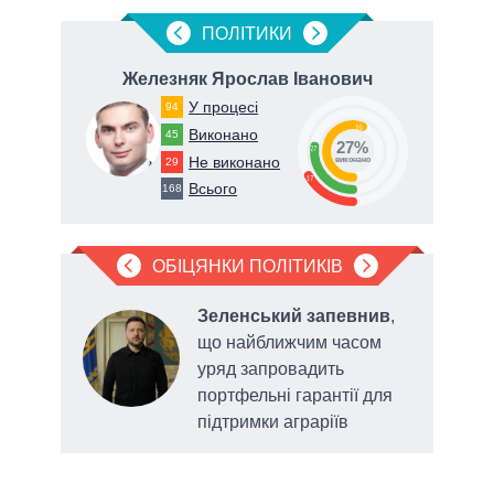
ПОЛIТИКИ
ч
Железняк Ярослав Іванович
К
У процесі
94
56
Виконано
45
27%
27
Не виконано
29
виконано
17
Всього
168
ОБІЦЯНКИ ПОЛІТИКІВ
Зеленський запевнив
,
одо
що найближчим часом
в
уряд запровадить
ерна
портфельні гарантії для
підтримки аграріїв