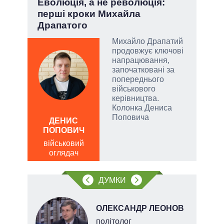
і
Еволюція, а не революція:
Пол
ї
перші кроки Михайла
чи 
Драпатого
вла
Михайло Драпатий
у
продовжує ключові
напрацювання,
сити
започатковані за
попереднього
військового
керівництва.
Колонка Дениса
Поповича
ДЕНИС
Д
ПОПОВИЧ
ПО
військовий
ві
оглядач
о
ДУМКИ
ОЛЕКСАНДР ЛЕОНОВ
політолог