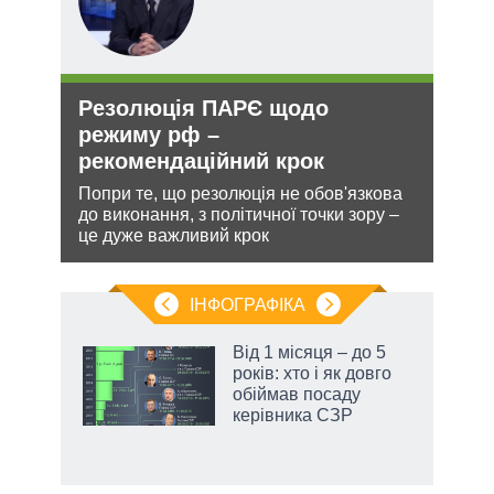
Резолюція ПАРЄ щодо
Зая
О та
режиму рф –
яде
рекомендаційний крок
міг
Попри те, що резолюція не обов'язкова
Біло
до виконання, з політичної точки зору –
ядер
лютно
це дуже важливий крок
виріш
війну
ІНФОГРАФІКА
Від 1 місяця – до 5
ть
років: хто і як довго
обіймав посаду
керівника СЗР