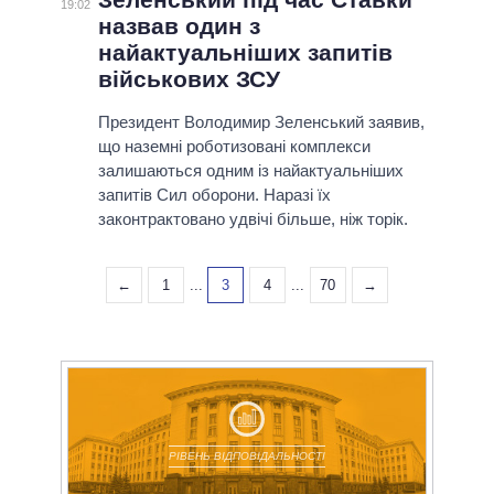
19:02
назвав один з
найактуальніших запитів
військових ЗСУ
Президент Володимир Зеленський заявив,
що наземні роботизовані комплекси
залишаються одним із найактуальніших
запитів Сил оборони. Наразі їх
законтрактовано удвічі більше, ніж торік.
←
1
...
3
4
...
70
→
РІВЕНЬ ВІДПОВІДАЛЬНОСТІ