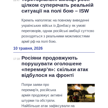
09:47
цілком суперечать реальній
ситуації на полі бою – ISW
Кремль наполягає на повному виведенні
українських військ із Донбасу як умові
переговорів, однак російські амбіції суттєво
розходяться з реальними можливостями
армії рф на полі бою.
10 травня, 2026
Росіяни продовжують
17:18
порушувати оголошене
«перемир’я»: скільки атак
відбулося на фронті
Попри заяви про
перемир’я, російська
армія продовжує активні
штурми та обстріли.
Найбільше атак зафіксували на