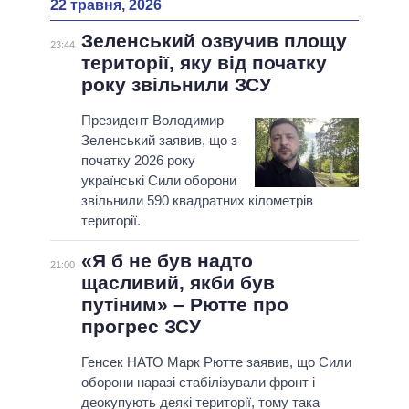
22 травня, 2026
Зеленський озвучив площу
23:44
території, яку від початку
року звільнили ЗСУ
Президент Володимир
Зеленський заявив, що з
початку 2026 року
українські Сили оборони
звільнили 590 квадратних кілометрів
території.
«Я б не був надто
21:00
щасливий, якби був
путіним» – Рютте про
прогрес ЗСУ
Генсек НАТО Марк Рютте заявив, що Сили
оборони наразі стабілізували фронт і
деокупують деякі території, тому така