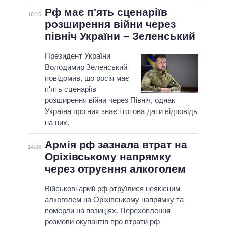
Рф має п'ять сценаріїв
16:15
розширення війни через
північ України – Зеленський
Президент України
Володимир Зеленський
повідомив, що росія має
п'ять сценаріїв
розширення війни через Північ, однак
Україна про них знає і готова дати відповідь
на них.
Армія рф зазнала втрат на
14:06
Оріхівському напрямку
через отруєння алкоголем
Військові армії рф отруїлися неякісним
алкоголем на Оріхівському напрямку та
померли на позиціях. Перехоплення
розмови окупантів про втрати рф