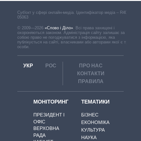
Cуб'єкт у сфері онлайн-медіа. Ідентифікатор медіа – R40-
05063
© 2009—2026
«Слово і Діло»
.
Всі права захищені і
охороняються законом. Адміністрація сайту залишає за
собою право не погоджуватися з інформацією, яка
публікується на сайті, власниками або авторами якої є треті
особи.
УКР
РОС
ПРО НАС
КОНТАКТИ
ПРАВИЛА
МОНІТОРИНГ
ТЕМАТИКИ
ПРЕЗИДЕНТ І
БІЗНЕС
ОФІС
ЕКОНОМІКА
ВЕРХОВНА
КУЛЬТУРА
РАДА
НАУКА