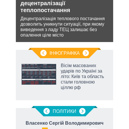
О та
децентралізації
зав
теплопостачання
НА
Децентралізація теплового постачання
Може
дозволить уникнути ситуації, при якому
анек
лютно
виведення з ладу ТЕЦ залишає без
стат
опалення ціле місто
спро
ІНФОГРАФІКА
жет
Вісім масованих
ударів по Україні за
ків
літо: Київ та область
стали головною
ціллю рф
аспі
ПОЛIТИКИ
Власенко Сергій Володимирович