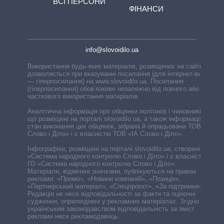
ВСІ ПЕРСОНИ
ФІНАНСИ
info@slovoidilo.ua
Використання будь-яких матеріалів, розміщених на сайті,
дозволяється при вказуванні посилання (для інтернет-видань
— гіперпосилання) на www.slovoidilo.ua. Посилання
(гіперпосилання) обов’язкове незалежно від повного або
часткового використання матеріалів.
Аналітична інформація про обіцянки політиків і чиновників,
що розміщені на порталі slovoidilo.ua, а також інформація про
стан виконання цих обіцянок, зібрана й опрацьована ТОВ «ІА
Слово і Діло» і є власністю ТОВ «ІА Слово і Діло».
Інфографіки, розміщені на порталі slovoidilo.ua, створені ГО
«Система народного контролю Слово і Діло» і є власністю
ГО «Система народного контролю Слово і Діло».
Матеріали, відмічені значками, публікуються на правах
реклами: «Промо», «Новини компаній», «Позиція»,
«Партнерський матеріал», «Спецпроєкт», «За підтримки».
Редакція не несе відповідальності за факти та оціночні
судження, оприлюднені у рекламних матеріалах. Згідно з
українським законодавством відповідальність за зміст
реклами несе рекламодавець.