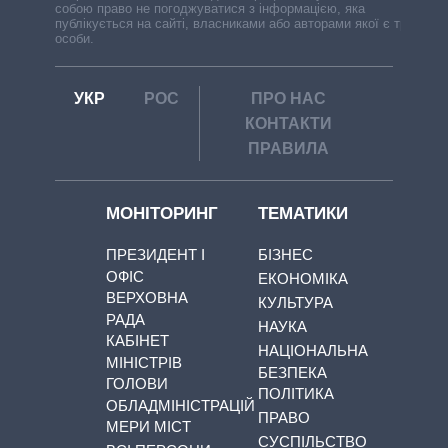
собою право не погоджуватися з інформацією, яка
публікується на сайті, власниками або авторами якої є треті
особи.
УКР
РОС
ПРО НАС
КОНТАКТИ
ПРАВИЛА
МОНІТОРИНГ
ТЕМАТИКИ
ПРЕЗИДЕНТ І
БІЗНЕС
ОФІС
ЕКОНОМІКА
ВЕРХОВНА
КУЛЬТУРА
РАДА
НАУКА
КАБІНЕТ
НАЦІОНАЛЬНА
МІНІСТРІВ
БЕЗПЕКА
ГОЛОВИ
ПОЛІТИКА
ОБЛАДМІНІСТРАЦІЙ
ПРАВО
МЕРИ МІСТ
СУСПІЛЬСТВО