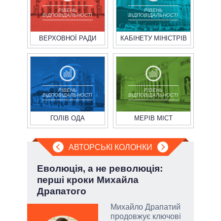
РІВЕНЬ
РІВЕНЬ
ВІДПОВІДАЛЬНОСТІ
ВІДПОВІДАЛЬНОСТІ
ВЕРХОВНОЇ РАДИ
КАБІНЕТУ МІНІСТРІВ
РІВЕНЬ
РІВЕНЬ
ВІДПОВІДАЛЬНОСТІ
ВІДПОВІДАЛЬНОСТІ
ГОЛІВ ОДА
МЕРІВ МІСТ
АВТОРСЬКІ КОЛОНКИ
ва
Еволюція, а не революція:
При
?
перші кроки Михайла
під
Драпатого
РНБО
Михайло Драпатий
і»,
продовжує ключові