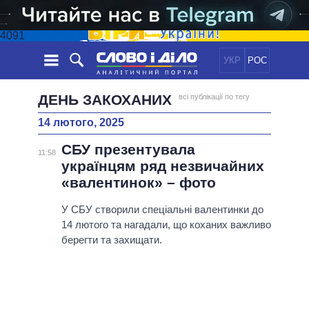
4091
УКР
РОС
НОВИНИ
ДЕНЬ ЗАКОХАНИХ
всі публікації по тегу
14 лютого, 2025
ОБIЦЯНКИ
СТРІЧКА
ПОЛІТИКА
СБУ презентувала
ПОДІЇ
ЕКОНОМІКА
11:58
ПОЛIТИКИ
українцям ряд незвичайних
СТАТТІ
СУСПІЛЬСТВО
«валентинок» – фото
ІНФОГРАФІКА
ДУМКИ
СВІТ
УСІ ПОЛІТИКИ
ОГЛЯДИ
У СБУ створили спеціальні валентинки до
ПРЕЗИДЕНТ І ОФІС
ВІДЕО
14 лютого та нагадали, що коханих важливо
ДАЙДЖЕСТИ
ВЕРХОВНА РАДА
берегти та захищати.
ПІДТРИМАТИ
КАБІНЕТ МІНІСТРІВ
ГОЛОВИ ОБЛАДМІНІСТРАЦІЙ
ПОРІВНЯННЯ ПОЛІТИКІВ
МЕРИ МІСТ