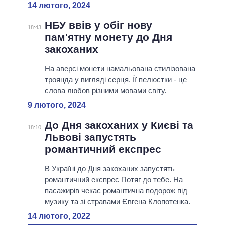
14 лютого, 2024
НБУ ввів у обіг нову
18:43
пам'ятну монету до Дня
закоханих
На аверсі монети намальована стилізована
троянда у вигляді серця. Її пелюстки - це
слова любов різними мовами світу.
9 лютого, 2024
До Дня закоханих у Києві та
18:10
Львові запустять
романтичний експрес
В Україні до Дня закоханих запустять
романтичний експрес Потяг до тебе. На
пасажирів чекає романтична подорож під
музику та зі стравами Євгена Клопотенка.
14 лютого, 2022