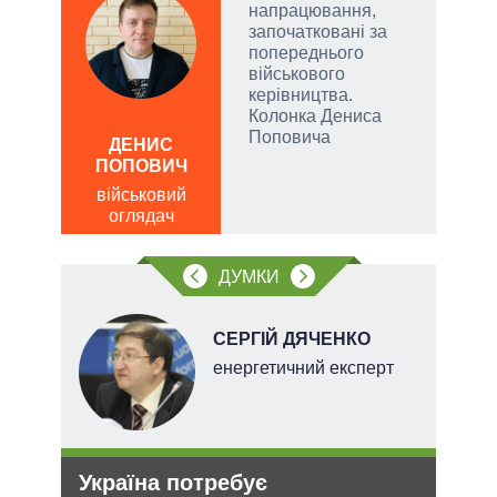
напрацювання,
започатковані за
попереднього
військового
и,
керівництва.
Колонка Дениса
Д
Поповича
ПО
ДЕНИС
ів:
ПОПОВИЧ
ві
о
військовий
тів
оглядач
вих
ДУМКИ
.
СЕРГІЙ ДЯЧЕНКО
енергетичний експерт
Україна потребує
Ане