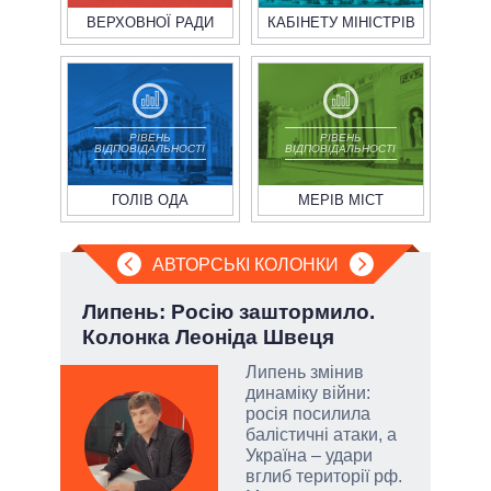
ВЕРХОВНОЇ РАДИ
КАБІНЕТУ МІНІСТРІВ
РІВЕНЬ
РІВЕНЬ
ВІДПОВІДАЛЬНОСТІ
ВІДПОВІДАЛЬНОСТІ
ГОЛІВ ОДА
МЕРІВ МІСТ
АВТОРСЬКІ КОЛОНКИ
»:
Липень: Росію заштормило.
Ево
Колонка Леоніда Швеця
пер
Дра
Липень змінив
динаміку війни:
росія посилила
емно
балістичні атаки, а
ові
Україна – удари
вглиб території рф.
їні