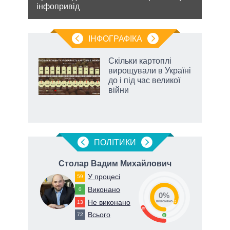
інфопривід
ну
стат
спро
ІНФОГРАФІКА
 5
Скільки картоплі
вго
вирощували в Україні
до і під час великої
війни
ПОЛIТИКИ
Столар Вадим Михайлович
У процесі
59
Виконано
0
0%
Не виконано
13
82
виконано
18
Всього
72
0