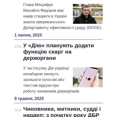
Глава Мінцифри
Михайло Федоров має
намір створити в Україні
аналог американського
Департаменту ефективності уряду (DOGE).
1 липня, 2025
У «Дію» планують додати
17:23
функцію скарг на
держоргани
У застосунку Дія українці
незабаром зможуть
залишати голосові або
текстові відгуки про
роботу чиновників держорганів.
9 травня, 2025
Чиновники, митники, судді і
11:14
нардеп: з початку року ДБР