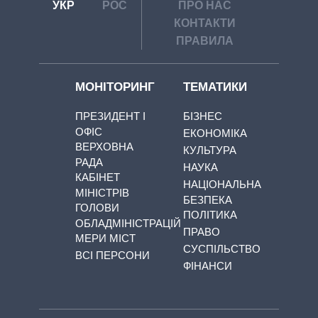
УКР
РОС
ПРО НАС
КОНТАКТИ
ПРАВИЛА
МОНІТОРИНГ
ТЕМАТИКИ
ПРЕЗИДЕНТ І
БІЗНЕС
ОФІС
ЕКОНОМІКА
ВЕРХОВНА
КУЛЬТУРА
РАДА
НАУКА
КАБІНЕТ
НАЦІОНАЛЬНА
МІНІСТРІВ
БЕЗПЕКА
ГОЛОВИ
ПОЛІТИКА
ОБЛАДМІНІСТРАЦІЙ
ПРАВО
МЕРИ МІСТ
СУСПІЛЬСТВО
ВСІ ПЕРСОНИ
ФІНАНСИ