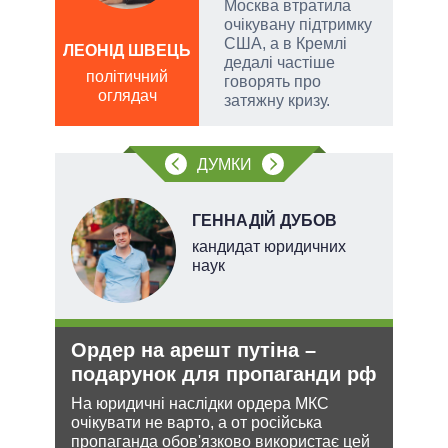
Москва втратила
очікувану підтримку
США, а в Кремлі
ЛЕОНІД ШВЕЦЬ
дедалі частіше
Д
політичний
говорять про
ПО
оглядач
затяжну кризу.
ві
о
ДУМКИ
ГЕННАДІЙ ДУБОВ
ого
кандидат юридичних
ій
наук
Ордер на арешт путіна –
Ане
утін
подарунок для пропаганди рф
зав
рт
НА
На юридичні наслідки ордера МКС
очікувати не варто, а от російська
шенню
Може
пропаганда обов'язково використає цей
анек