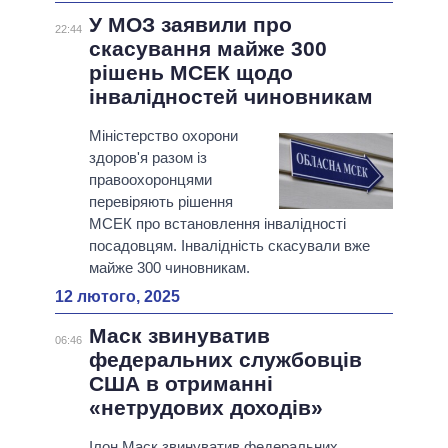
У МОЗ заявили про
22:44
скасування майже 300
рішень МСЕК щодо
інвалідностей чиновникам
Міністерство охорони
здоров'я разом із
правоохоронцями
перевіряють рішення
МСЕК про встановлення інвалідності
посадовцям. Інвалідність скасували вже
майже 300 чиновникам.
12 лютого, 2025
Маск звинуватив
06:46
федеральних службовців
США в отриманні
«нетрудових доходів»
Ілон Маск звинуватив федеральних