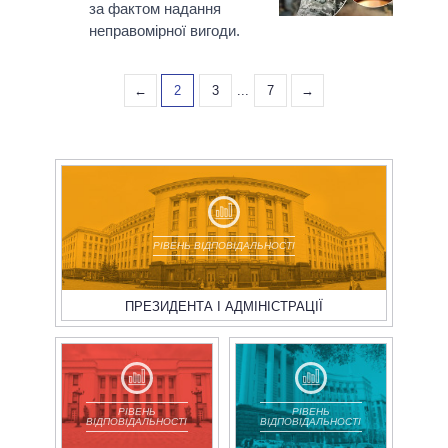
за фактом надання
неправомірної вигоди.
←
2
3
...
7
→
РІВЕНЬ ВІДПОВІДАЛЬНОСТІ
ПРЕЗИДЕНТА І АДМІНІСТРАЦІЇ
РІВЕНЬ
РІВЕНЬ
ВІДПОВІДАЛЬНОСТІ
ВІДПОВІДАЛЬНОСТІ