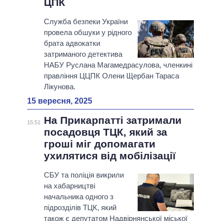
ЦПК
Служба безпеки України
провела обшуки у рідного
брата адвокатки
затриманого детектива
НАБУ Руслана Магамедрасулова, членкині
правління ЦЦПК Олени Щербан Тараса
Лікунова.
15 вересня, 2025
На Прикарпатті затримали
15:51
посадовця ТЦК, який за
гроші міг допомагати
ухилятися від мобілізації
СБУ та поліція викрили
на хабарництві
начальника одного з
підрозділів ТЦК, який
також є депутатом Надвірнянської міської