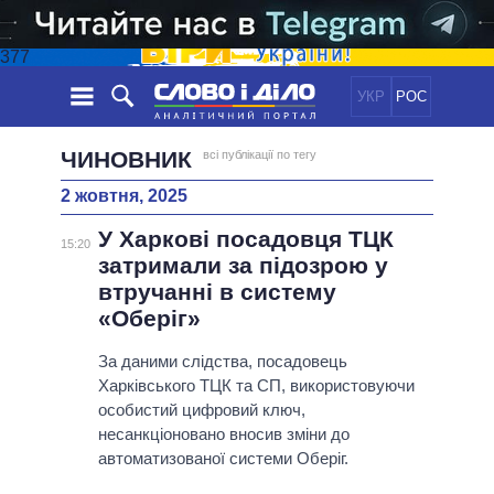
377
УКР
РОС
НОВИНИ
ЧИНОВНИК
всі публікації по тегу
2 жовтня, 2025
ОБIЦЯНКИ
СТРІЧКА
ПОЛІТИКА
У Харкові посадовця ТЦК
ПОДІЇ
ЕКОНОМІКА
15:20
ПОЛIТИКИ
затримали за підозрою у
СТАТТІ
СУСПІЛЬСТВО
втручанні в систему
ІНФОГРАФІКА
ДУМКИ
СВІТ
УСІ ПОЛІТИКИ
«Оберіг»
ОГЛЯДИ
ПРЕЗИДЕНТ І ОФІС
ВІДЕО
За даними слідства, посадовець
ДАЙДЖЕСТИ
ВЕРХОВНА РАДА
Харківського ТЦК та СП, використовуючи
ПІДТРИМАТИ
КАБІНЕТ МІНІСТРІВ
особистий цифровий ключ,
ГОЛОВИ ОБЛАДМІНІСТРАЦІЙ
несанкціоновано вносив зміни до
ПОРІВНЯННЯ ПОЛІТИКІВ
автоматизованої системи Оберіг.
МЕРИ МІСТ