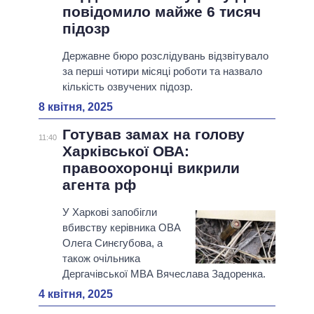
повідомило майже 6 тисяч
підозр
Державне бюро розслідувань відзвітувало
за перші чотири місяці роботи та назвало
кількість озвучених підозр.
8 квітня, 2025
Готував замах на голову
11:40
Харківської ОВА:
правоохоронці викрили
агента рф
У Харкові запобігли
вбивству керівника ОВА
Олега Синєгубова, а
також очільника
Дергачівської МВА Вячеслава Задоренка.
4 квітня, 2025