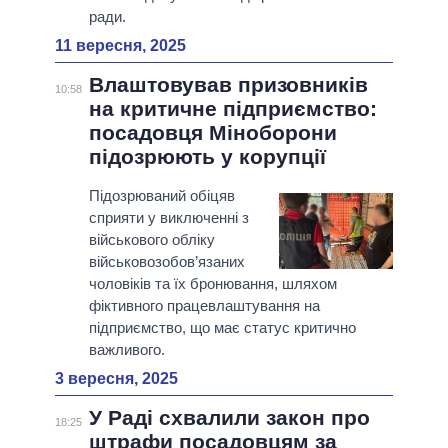
ради.
11 вересня, 2025
Влаштовував призовників
10:58
на критичне підприємство:
посадовця Міноборони
підозрюють у корупції
Підозрюваний обіцяв
сприяти у виключенні з
військового обліку
військовозобов’язаних
чоловіків та їх бронювання, шляхом
фіктивного працевлаштування на
підприємство, що має статус критично
важливого.
3 вересня, 2025
У Раді схвалили закон про
18:25
штрафи посадовцям за