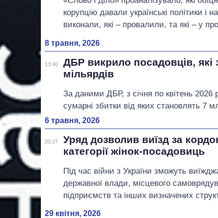
«Слово і діло» проаналізувало, які обіц
корупцію давали українські політики і на
виконали, які – провалили, та які – у пр
8 травня, 2026
ДБР викрило посадовців, які 
13:40
мільярдів
За даними ДБР, з січня по квітень 202
сумарні збитки від яких становлять 7 м
6 травня, 2026
Уряд дозволив виїзд за кордо
20:27
категорії жінок-посадовиць
Під час війни з України зможуть виїжджа
державної влади, місцевого самовряду
підприємств та інших визначених струк
29 квітня, 2026