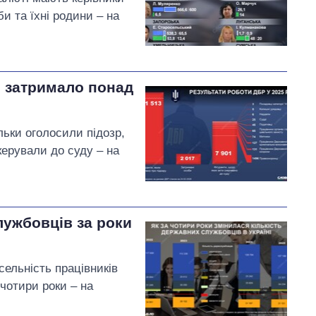
и та їхні родини – на
і затримало понад
льки оголосили підозр,
керували до суду – на
лужбовців за роки
сельність працівників
чотири роки – на