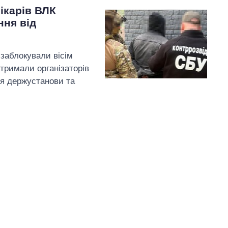
ікарів ВЛК
ння від
 заблокували вісім
атримали організаторів
ця держустанови та