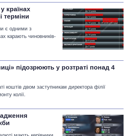
у країнах
і терміни
ни є одними з
нах карають чиновників-
ниці» підозрюють у розтраті понад 4
аті коштів двом заступникам директора філії
онту колії.
щадження
жби
валюті мають керівники