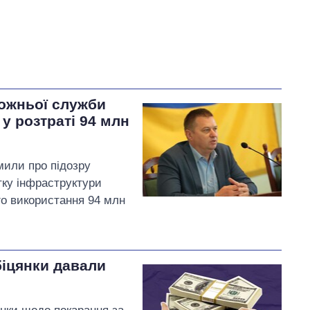
ожньої служби
 у розтраті 94 млн
мили про підозру
тку інфраструктури
го використання 94 млн
біцянки давали