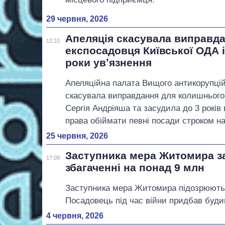
29 червня, 2026
Апеляція скасувала виправд
12:10
експосадовця Київської ОДА і
роки увʼязнення
Апеляційна палата Вищого антикорупцій
скасувала виправдання для колишньог
Сергія Андріяша та засудила до 3 років
права обіймати певні посади строком на 
25 червня, 2026
Заступника мера Житомира з
17:09
збагаченні на понад 9 млн
Заступника мера Житомира підозрюють у
Посадовець під час війни придбав буди
4 червня, 2026