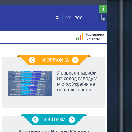
УКР
РОС
Порівняння
політиків
ЦІЙ
МЕРИ МІСТ
ВСІ ПЕРСОНИ
ІНФОГРАФІКА
Як зросли тарифи
на холодну воду у
містах України на
початок серпня
ПОЛIТИКИ
Королевська Наталія Юріївна
Шмиг