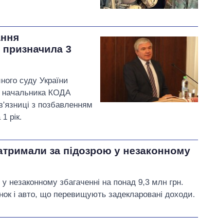
ання
 призначила 3
ного суду України
о начальника КОДА
 в’язниці з позбавленням
1 рік.
атримали за підозрою у незаконному
 незаконному збагаченні на понад 9,3 млн грн.
нок і авто, що перевищують задекларовані доходи.