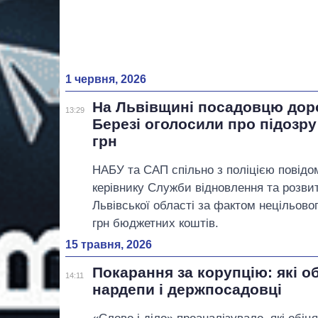
1 червня, 2026
На Львівщині посадовцю дор
13:29
Березі оголосили про підозру
грн
НАБУ та САП спільно з поліцією повідо
керівнику Служби відновлення та розви
Львівської області за фактом нецільово
грн бюджетних коштів.
15 травня, 2026
Покарання за корупцію: які о
14:11
нардепи і держпосадовці