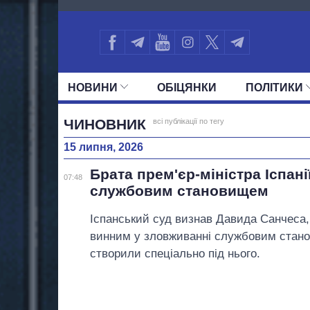
377
НОВИНИ
ОБIЦЯНКИ
ПОЛIТИКИ
УСІ ПОЛІТИКИ
ПРЕЗИДЕНТ І ОФ
ЧИНОВНИК
всі публікації по тегу
15 липня, 2026
Брата прем'єр-міністра Іспан
07:48
службовим становищем
Іспанський суд визнав Давида Санчеса, 
винним у зловживанні службовим стано
створили спеціально під нього.