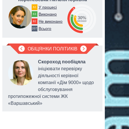
У процесі
62
40
Виконано
63
30
30%
30
Не виконано
82
виконано
Всього
207
ОБІЦЯНКИ ПОЛІТИКІВ
Скороход пообіцяла
ініціювати перевірку
діяльності керівної
компанії «Дім 9000» щодо
обслуговування
протипожежної системи ЖК
«Варшавський»