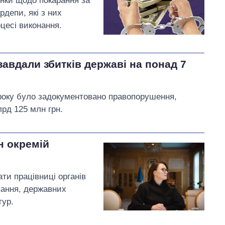
янки щодо покарання за
рдепи, які з них
оцесі виконання.
завдали збитків державі на понад 7
6 року було задокументовано правопорушення,
лрд 125 млн грн.
н окремій
ти працівниці органів
вання, державних
тур.