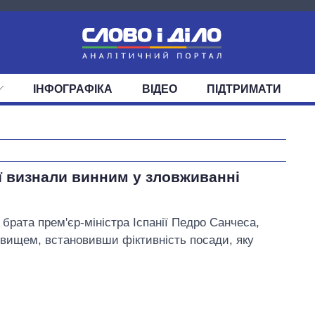
ІНФОГРАФІКА
ВІДЕО
ПІДТРИМАТИ
ІС
СТРІЧКА
ВЕРХОВНА РАДА
ПОДІЇ
СТАТТІ
КАБІНЕТ МІНІСТРІВ
ДУМКИ
ОГЛЯДИ
ГОЛОВИ ОБЛАДМІНІСТРА
ДАЙДЖЕСТИ
ПОЛІТИКА
ДЕПУТАТИ
ЕКОНОМІКА
КОМІТЕТИ
СУСПІЛЬСТВО
ФРАКЦІЇ
ОКРУГИ
СВІТ
Як за 10 років
ії визнали винним у зловживанні
змінилася кількість
вступників на
бакалаврат,
брата прем'єр-міністра Іспанії Педро Санчеса,
магістратуру та
вищем, встановивши фіктивність посади, яку
аспірантуру
Третьякова Галина Миколаївна