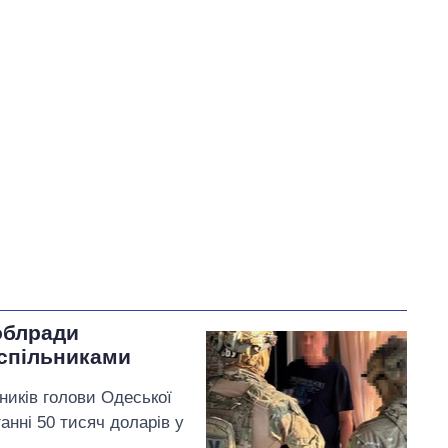
У процесі
85
Виконано
21
18%
73
Не виконано
11
виконано
18
Всього
117
9
Яценко пообіцяв
змінити
тарифи на воду, якщо Ірину
Плетньову буде відкликано
з посади Уманського
міського голови
облради
 спільниками
ників голови Одеської
ганні 50 тисяч доларів у