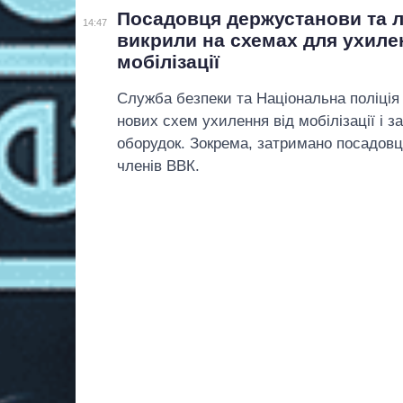
Посадовця держустанови та л
14:47
викрили на схемах для ухиле
мобілізації
Служба безпеки та Національна поліція
нових схем ухилення від мобілізації і з
оборудок. Зокрема, затримано посадов
членів ВВК.