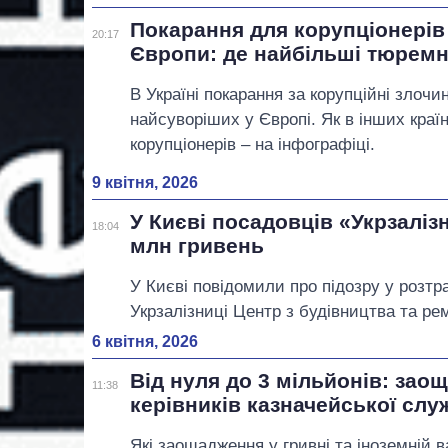
Покарання для корупціонерів 
20:17
Європи: де найбільші тюремн
В Україні покарання за корупційні злочи
найсуворіших у Європі. Як в інших краї
корупціонерів – на інфографіці.
9 квітня, 2026
У Києві посадовців «Укрзаліз
18:04
млн гривень
У Києві повідомили про підозру у розтр
Укрзалізниці Центр з будівництва та рем
6 квітня, 2026
Від нуля до 3 мільйонів: зао
11:38
керівників казначейської слу
Які заощадження у гривні та іноземній 