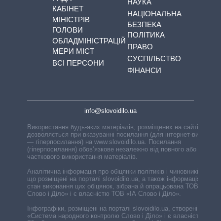
НАУКА
КАБІНЕТ
НАЦІОНАЛЬНА
МІНІСТРІВ
БЕЗПЕКА
ГОЛОВИ
ПОЛІТИКА
ОБЛАДМІНІСТРАЦІЙ
ПРАВО
МЕРИ МІСТ
СУСПІЛЬСТВО
ВСІ ПЕРСОНИ
ФІНАНСИ
info@slovoidilo.ua
Використання будь-яких матеріалів, розміщених на сайті,
дозволяється при вказуванні посилання (для інтернет-видань
— гіперпосилання) на www.slovoidilo.ua. Посилання
(гіперпосилання) обов’язкове незалежно від повного або
часткового використання матеріалів.
Аналітична інформація про обіцянки політиків і чиновників,
що розміщені на порталі slovoidilo.ua, а також інформація про
стан виконання цих обіцянок, зібрана й опрацьована ТОВ «ІА
Слово і Діло» і є власністю ТОВ «ІА Слово і Діло».
Інфографіки, розміщені на порталі slovoidilo.ua, створені ГО
«Система народного контролю Слово і Діло» і є власністю