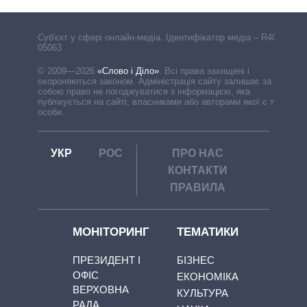
Cуб'єкт у сфері онлайн-медіа. Ідентифікатор медіа – R40-
05063
© 2009—2026
«Слово і Діло»
.
Всі права захищені і
охороняються законом. Адміністрація сайту залишає за
собою право не погоджуватися з інформацією, яка
публікується на сайті, власниками або авторами якої є треті
особи.
УКР
РОС
ПРО НАС
КОНТАКТИ
ПРАВИЛА
МОНІТОРИНГ
ТЕМАТИКИ
ПРЕЗИДЕНТ І
БІЗНЕС
ОФІС
ЕКОНОМІКА
ВЕРХОВНА
КУЛЬТУРА
РАДА