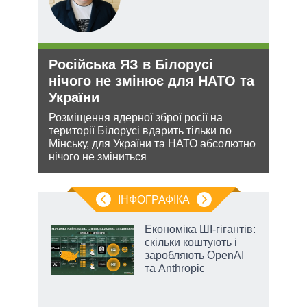
Російська ЯЗ в Білорусі
Укр
нічого не змінює для НАТО та
дец
України
теп
кова
Розміщення ядерної зброї росії на
Деце
ру –
території Білорусі вдарить тільки по
дозво
Мінську, для України та НАТО абсолютно
виве
нічого не зміниться
опал
ІНФОГРАФІКА
Економіка ШІ-гігантів:
 за
скільки коштують і
асть
заробляють OpenAI
та Anthropic