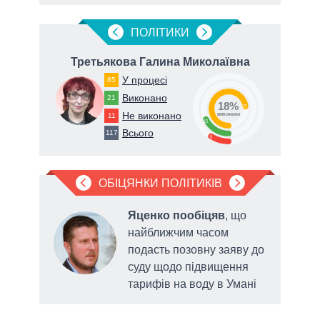
ПОЛIТИКИ
ч
Третьякова Галина Миколаївна
У процесі
85
Виконано
21
18%
73
Не виконано
11
виконано
18
Всього
117
9
ОБІЦЯНКИ ПОЛІТИКІВ
в
Яценко пообіцяв
, що
ати
найближчим часом
иками
подасть позовну заяву до
суду щодо підвищення
тарифів на воду в Умані