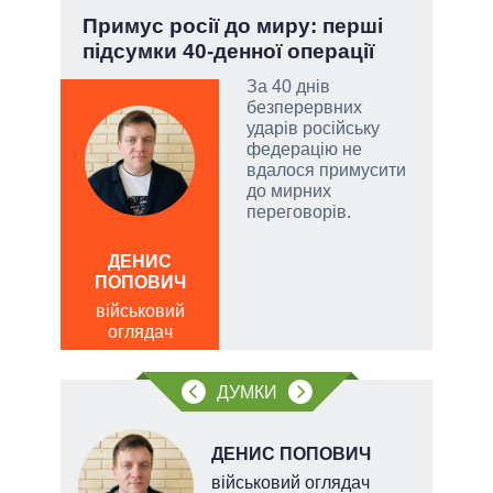
Примус росії до миру: перші
Зел
підсумки 40-денної операції
Кол
За 40 днів
безперервних
атий
ударів російську
чові
федерацію не
,
вдалося примусити
за
до мирних
переговорів.
а
ДЕНИС
ЛЕОН
ПОПОВИЧ
по
військовий
о
оглядач
ДУМКИ
НОВ
ДЕНИС ПОПОВИЧ
військовий оглядач