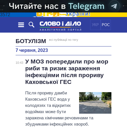
3572
УКР
РОС
НОВИНИ
БОТУЛІЗМ
всі публікації по тегу
7 червня, 2023
ОБIЦЯНКИ
СТРІЧКА
ПОЛІТИКА
У МОЗ попередили про мор
ПОДІЇ
ЕКОНОМІКА
10:43
ПОЛIТИКИ
риби та ризик зараження
СТАТТІ
СУСПІЛЬСТВО
інфекціями після прориву
ІНФОГРАФІКА
ДУМКИ
СВІТ
УСІ ПОЛІТИКИ
Каховської ГЕС
ОГЛЯДИ
ПРЕЗИДЕНТ І ОФІС
ВІДЕО
Після прориву дамби
ДАЙДЖЕСТИ
ВЕРХОВНА РАДА
Каховської ГЕС вода у
ПІДТРИМАТИ
КАБІНЕТ МІНІСТРІВ
колодязях та відкритих
ГОЛОВИ ОБЛАДМІНІСТРАЦІЙ
водоймах може бути
ПОРІВНЯННЯ ПОЛІТИКІВ
заражена хімічними речовинами та
МЕРИ МІСТ
збудниками інфекційних хвороб.