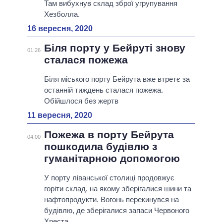
Там вибухнув склад зброї угрупування
Хезболла.
16 вересня, 2020
Біля порту у Бейруті знову
01:26
сталася пожежа
Біля міського порту Бейрута вже втретє за
останній тиждень сталася пожежа.
Обійшлося без жертв
11 вересня, 2020
Пожежа в порту Бейрута
04:00
пошкодила будівлю з
гуманітарною допомогою
У порту ліванської столиці продовжує
горіти склад, на якому зберігалися шини та
нафтопродукти. Вогонь перекинувся на
будівлю, де зберігалися запаси Червоного
Хреста.