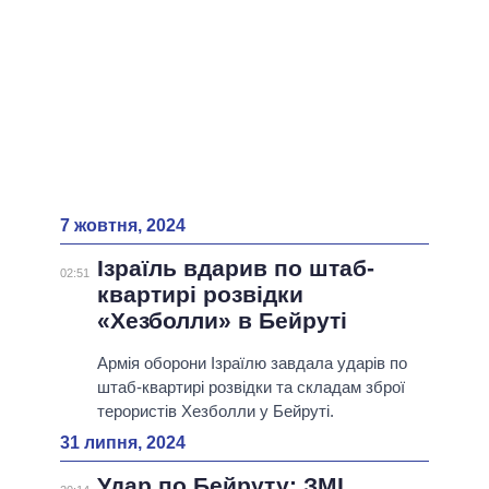
7 жовтня, 2024
Iзраїль вдарив по штаб-
02:51
квартирі розвідки
«Хезболли» в Бейруті
Армія оборони Iзраїлю завдала ударів по
штаб-квартирі розвідки та складам зброї
терористів Хезболли у Бейруті.
31 липня, 2024
Удар по Бейруту: ЗМІ