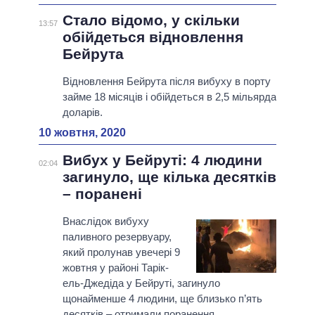
Стало відомо, у скільки
13:57
обійдеться відновлення
Бейрута
Відновлення Бейрута після вибуху в порту
займе 18 місяців і обійдеться в 2,5 мільярда
доларів.
10 жовтня, 2020
Вибух у Бейруті: 4 людини
02:04
загинуло, ще кілька десятків
– поранені
Внаслідок вибуху
паливного резервуару,
який пролунав увечері 9
жовтня у районі Тарік-
ель-Джедіда у Бейруті, загинуло
щонайменше 4 людини, ще близько п’ять
десятків – отримали поранення.