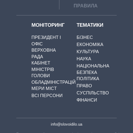
ПРАВИЛА
МОНІТОРИНГ
ТЕМАТИКИ
ПРЕЗИДЕНТ І
БІЗНЕС
ОФІС
ЕКОНОМІКА
ВЕРХОВНА
КУЛЬТУРА
РАДА
НАУКА
КАБІНЕТ
НАЦІОНАЛЬНА
МІНІСТРІВ
БЕЗПЕКА
ГОЛОВИ
ПОЛІТИКА
ОБЛАДМІНІСТРАЦІЙ
ПРАВО
МЕРИ МІСТ
СУСПІЛЬСТВО
ВСІ ПЕРСОНИ
ФІНАНСИ
info@slovoidilo.ua