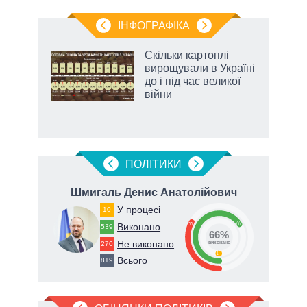
ІНФОГРАФІКА
Скільки картоплі
ть
вирощували в Україні
до і під час великої
війни
ПОЛIТИКИ
ич
Шмигаль Денис Анатолійович
У процесі
10
33
66
Виконано
539
66%
Не виконано
270
виконано
1
Всього
819