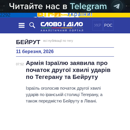
2292
УКР
РОС
НОВИНИ
БЕЙРУТ
всі публікації по тегу
11 березня, 2026
ОБIЦЯНКИ
СТРІЧКА
ПОЛІТИКА
Армія Ізраїлю заявила про
ПОДІЇ
ЕКОНОМІКА
07:52
ПОЛIТИКИ
початок другої хвилі ударів
СТАТТІ
СУСПІЛЬСТВО
по Тегерану та Бейруту
ІНФОГРАФІКА
ДУМКИ
СВІТ
УСІ ПОЛІТИКИ
ОГЛЯДИ
Ізраїль оголосив початок другої хвилі
ПРЕЗИДЕНТ І ОФІС
ВІДЕО
ударів по іранській столиці Тегерану, а
ДАЙДЖЕСТИ
ВЕРХОВНА РАДА
також передмістю Бейруту в Лівані.
ПІДТРИМАТИ
КАБІНЕТ МІНІСТРІВ
ГОЛОВИ ОБЛАДМІНІСТРАЦІЙ
ПОРІВНЯННЯ ПОЛІТИКІВ
МЕРИ МІСТ