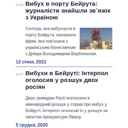
Вибух в порту Бейрута:
07:58
журналісти знайшли зв`язок
з Україною
Селітра, яка вибухнула в
порту Бейрута, належала
фірмі, яка пов'язана з
українським бізнесменом
з Дніпра Володимиром Вербонолем.
12 січня, 2021
Вибухи в Бейруті: Інтерпол
16:37
оголосив у розшук двох
росіян
Двох громадян Росії оголосили в
міжнародний розшук у справі про вибух у
Бейруті. Інтерпол оголосив їх у розшук за
запитом прокуратури Лівану.
5 грудня, 2020