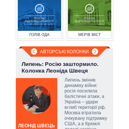
РІВЕНЬ
РІВЕНЬ
ВІДПОВІДАЛЬНОСТІ
ВІДПОВІДАЛЬНОСТІ
ГОЛІВ ОДА
МЕРІВ МІСТ
АВТОРСЬКІ КОЛОНКИ
Липень: Росію заштормило.
П'я
Колонка Леоніда Швеця
Укр
Липень змінив
динаміку війни:
атий
росія посилила
чові
балістичні атаки, а
,
Україна – удари
за
вглиб території рф.
Москва втратила
очікувану підтримку
США, а в Кремлі
а
ЛЕОНІД ШВЕЦЬ
ОЛ