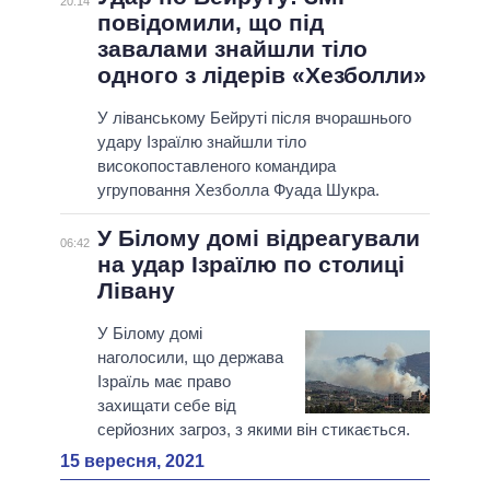
20:14
повідомили, що під
завалами знайшли тіло
одного з лідерів «Хезболли»
У ліванському Бейруті після вчорашнього
удару Ізраїлю знайшли тіло
високопоставленого командира
угруповання Хезболла Фуада Шукра.
У Білому домі відреагували
06:42
на удар Ізраїлю по столиці
Лівану
У Білому домі
наголосили, що держава
Ізраїль має право
захищати себе від
серйозних загроз, з якими він стикається.
15 вересня, 2021