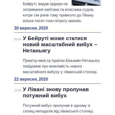
Бейруті, видав ордери на
затримання капітана та власника судна,
котре сім років тому привезло до Лівану
кілька тисяч тонн нітрату амонію.
30 вересня, 2020
У Бейруті може статися
05:04
новий масштабний вибух –
Нетаньягу
Прем’єр-міністр Ізраїлю Біньямін Нетаньягу
повідомив про можливість нового
масштабного вибуху у ліванській столиці.
22 вересня, 2020
У Лівані знову пролунав
23:26
потужний вибух
Потужний вибух пролунав в одному із
селищ неподалік від ліванської столиці.