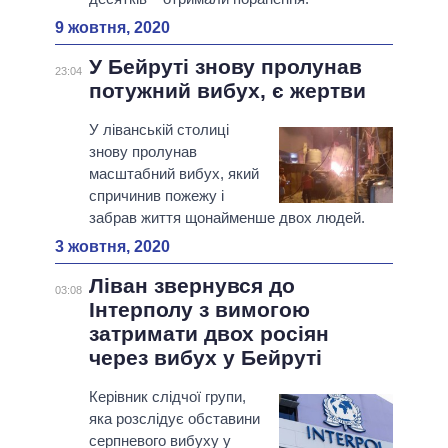
9 жовтня, 2020
У Бейруті знову пролунав
23:04
потужний вибух, є жертви
У ліванській столиці
знову пролунав
масштабний вибух, який
спричинив пожежу і
забрав життя щонайменше двох людей.
3 жовтня, 2020
Ліван звернувся до
03:08
Інтерполу з вимогою
затримати двох росіян
через вибух у Бейруті
Керівник слідчої групи,
яка розслідує обставини
серпневого вибуху у