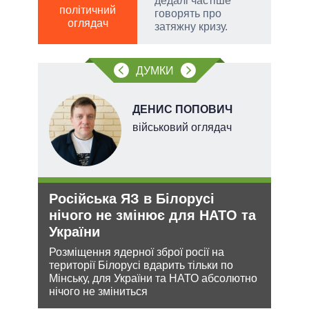
дедалі частіше
Р
політичний
говорять про
оглядач
по
затяжну кризу.
о
ДУМКИ
ДЕНИС ПОПОВИЧ
х
військовий оглядач
Російська ЯЗ в Білорусі
Укр
и рф
нічого не змінює для НАТО та
дец
України
теп
Розміщення ядерної зброї росії на
Деце
 цей
території Білорусі вдарить тільки по
дозво
Мінську, для України та НАТО абсолютно
виве
нічого не зміниться
опал