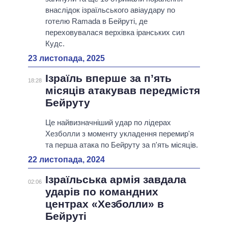
внаслідок ізраїльського авіаудару по
готелю Ramada в Бейруті, де
переховувалася верхівка іранських сил
Кудс.
23 листопада, 2025
Ізраїль вперше за п’ять
18:28
місяців атакував передмістя
Бейруту
Це найвизначніший удар по лідерах
Хезболли з моменту укладення перемир'я
та перша атака по Бейруту за п'ять місяців.
22 листопада, 2024
Ізраїльська армія завдала
02:06
ударів по командних
центрах «Хезболли» в
Бейруті