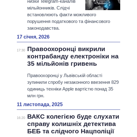
низки Telegram-каналів
мільйонників. Слідчі
встановлюють факти можливого
порушення податкового та фінансового
законодавства.
17 січня, 2026
Правоохоронці викрили
17:30
контрабанду електроніки на
35 мільйонів гривень
Правоохоронці у Львівській області
зупинили спробу незаконного ввезення 829
одиниць техніки Apple вартістю понад 35
млн грн.
11 листопада, 2025
ВАКС колегією буде слухати
16:20
справу колишніх детектива
БЕБ та слідчого Нацполіції