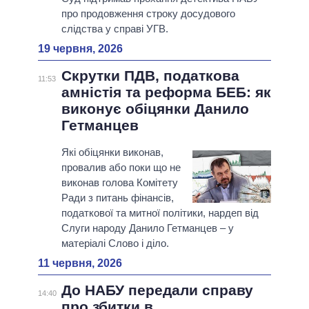
про продовження строку досудового
слідства у справі УГВ.
19 червня, 2026
Скрутки ПДВ, податкова
11:53
амністія та реформа БЕБ: як
виконує обіцянки Данило
Гетманцев
Які обіцянки виконав,
провалив або поки що не
виконав голова Комітету
Ради з питань фінансів,
податкової та митної політики, нардеп від
Слуги народу Данило Гетманцев – у
матеріалі Слово і діло.
11 червня, 2026
До НАБУ передали справу
14:40
про збитки в