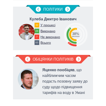
ПОЛIТИКИ
Кулеба Дмитро Іванович
У процесі
32
38
51
Виконано
24
38%
Не виконано
7
виконано
Всього
63
11
ОБІЦЯНКИ ПОЛІТИКІВ
Яценко пообіцяв
, що
ду,
найближчим часом
у
подасть позовну заяву до
сади
суду щодо підвищення
тарифів на воду в Умані