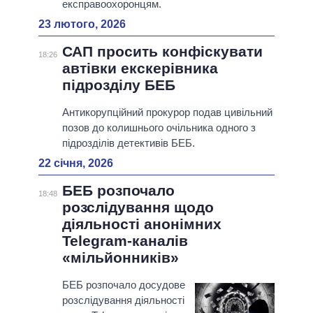
експравоохоронцям.
23 лютого, 2026
САП просить конфіскувати
18:26
автівки екскерівника
підрозділу БЕБ
Антикорупційний прокурор подав цивільний
позов до колишнього очільника одного з
підрозділів детективів БЕБ.
22 січня, 2026
БЕБ розпочало
18:48
розслідування щодо
діяльності анонімних
Telegram-каналів
«мільйонників»
БЕБ розпочало досудове
розслідування діяльності