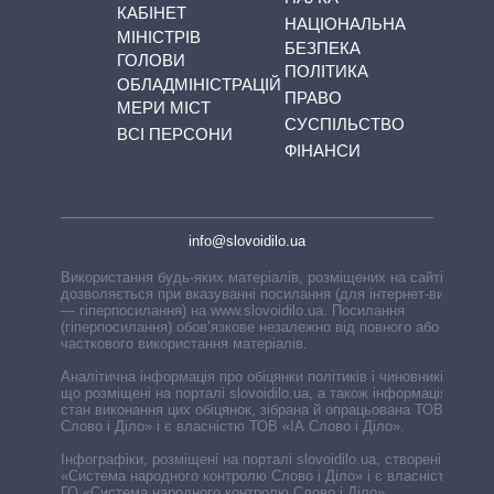
КАБІНЕТ
НАЦІОНАЛЬНА
МІНІСТРІВ
БЕЗПЕКА
ГОЛОВИ
ПОЛІТИКА
ОБЛАДМІНІСТРАЦІЙ
ПРАВО
МЕРИ МІСТ
СУСПІЛЬСТВО
ВСІ ПЕРСОНИ
ФІНАНСИ
info@slovoidilo.ua
Використання будь-яких матеріалів, розміщених на сайті,
дозволяється при вказуванні посилання (для інтернет-видань
— гіперпосилання) на www.slovoidilo.ua. Посилання
(гіперпосилання) обов’язкове незалежно від повного або
часткового використання матеріалів.
Аналітична інформація про обіцянки політиків і чиновників,
що розміщені на порталі slovoidilo.ua, а також інформація про
стан виконання цих обіцянок, зібрана й опрацьована ТОВ «ІА
Слово і Діло» і є власністю ТОВ «ІА Слово і Діло».
Інфографіки, розміщені на порталі slovoidilo.ua, створені ГО
«Система народного контролю Слово і Діло» і є власністю
ГО «Система народного контролю Слово і Діло».