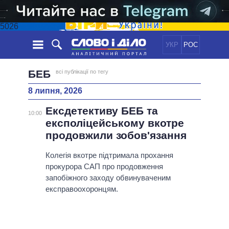
5026
УКР
РОС
НОВИНИ
БЕБ
всі публікації по тегу
8 липня, 2026
ОБIЦЯНКИ
СТРІЧКА
ПОЛІТИКА
Ексдетективу БЕБ та
ПОДІЇ
ЕКОНОМІКА
10:00
ПОЛIТИКИ
експоліцейському вкотре
СТАТТІ
СУСПІЛЬСТВО
продовжили зобов'язання
ІНФОГРАФІКА
ДУМКИ
СВІТ
УСІ ПОЛІТИКИ
ОГЛЯДИ
Колегія вкотре підтримала прохання
ПРЕЗИДЕНТ І ОФІС
ВІДЕО
прокурора САП про продовження
ДАЙДЖЕСТИ
ВЕРХОВНА РАДА
запобіжного заходу обвинуваченим
ПІДТРИМАТИ
КАБІНЕТ МІНІСТРІВ
експравоохоронцям.
ГОЛОВИ ОБЛАДМІНІСТРАЦІЙ
ПОРІВНЯННЯ ПОЛІТИКІВ
МЕРИ МІСТ