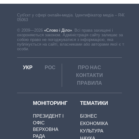
Cуб'єкт у сфері онлайн-медіа. Ідентифікатор медіа – R40-
05063
© 2009—2026
«Слово і Діло»
.
Всі права захищені і
охороняються законом. Адміністрація сайту залишає за
собою право не погоджуватися з інформацією, яка
публікується на сайті, власниками або авторами якої є треті
особи.
УКР
РОС
ПРО НАС
КОНТАКТИ
ПРАВИЛА
МОНІТОРИНГ
ТЕМАТИКИ
ПРЕЗИДЕНТ І
БІЗНЕС
ОФІС
ЕКОНОМІКА
ВЕРХОВНА
КУЛЬТУРА
РАДА
НАУКА