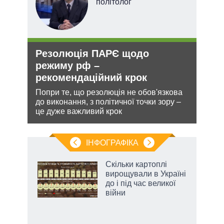
ого
політолог
ій
Резолюція ПАРЄ щодо
Орд
утін
режиму рф –
под
рт
рекомендаційний крок
На ю
очіку
шенню
Попри те, що резолюція не обов'язкова
проп
до виконання, з політичної точки зору –
інфо
ну
це дуже важливий крок
ІНФОГРАФІКА
Скільки картоплі
ть
вирощували в Україні
до і під час великої
війни