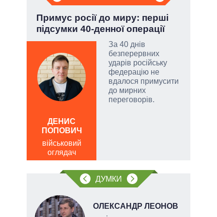
Примус росії до миру: перші
П'я
підсумки 40-денної операції
Укр
За 40 днів
безперервних
огли
ударів російську
 на
федерацію не
іри
вдалося примусити
до мирних
переговорів.
ДЕНИС
ОЛ
ПОПОВИЧ
Р
військовий
по
оглядач
о
ДУМКИ
ОЛЕКСАНДР ЛЕОНОВ