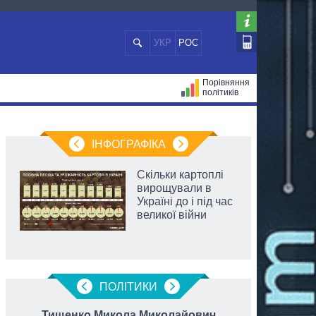
УКР
РОС
Порівняння
політиків
ЦІЙ
МЕРИ МІСТ
ВСІ ПЕРСОНИ
ІНФОГРАФІКА
Скільки картоплі
вирощували в
Україні до і під час
великої війни
ПОЛIТИКИ
Тищенко Микола Миколайович
Підл