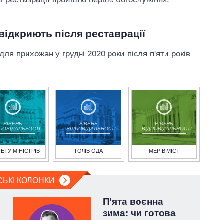
 відкриють після реставрації
для прихожан у грудні 2020 роки після п'яти років
РІВЕНЬ
РІВЕНЬ
РІВЕНЬ
ДПОВІДАЛЬНОСТІ
ВІДПОВІДАЛЬНОСТІ
ВІДПОВІДАЛЬНОСТІ
НЕТУ МІНІСТРІВ
ГОЛІВ ОДА
МЕРІВ МІСТ
СЬКІ КОЛОНКИ
П'ята воєнна
зима: чи готова