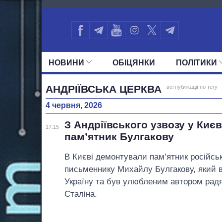
2578
НОВИНИ
ОБIЦЯНКИ
ПОЛIТИКИ
УСІ ПОЛІТИКИ
ПРЕЗИДЕНТ І ОФ
АНДРІЇВСЬКА ЦЕРКВА
всі публікації по тегу
4 червня, 2026
З Андріївського узвозу у Киє
17:15
пам’ятник Булгакову
В Києві демонтували пам’ятник російсь
письменнику Михайлу Булгакову, який в
Україну та був улюбленим автором радя
Сталіна.