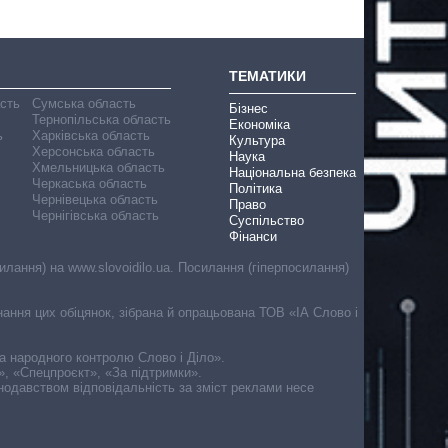
ТЕМАТИКИ
асть
Сумська область
Бізнес
Тернопільська область
Економіка
ь
Харківська область
Культура
Херсонська область
Наука
Хмельницька область
Національна безпека
Черкаська область
Політика
Чернівецька область
Право
Чернігівська область
Суспільство
Фінанси
лання) на www.slovoidilo.ua. Посилання (гіперпосилання)
онання цих обіцянок, зібрана й опрацьована ТОВ «ІА Слово і
ма народного контролю Слово і Діло».
», «Спецпроєкт», «За підтримки».
онодавством відповідальність за зміст реклами несе