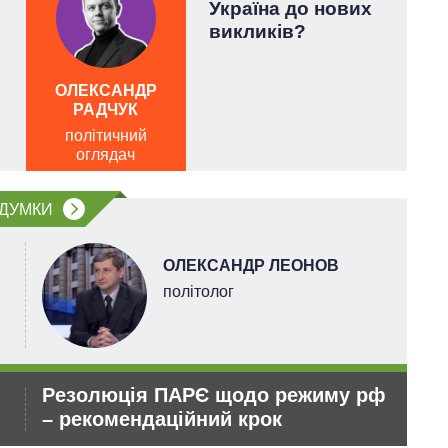
Україна до нових
викликів?
и
ОЛЕКСАНДР
ЛЕ
РАДЧУК
політичний
оглядач
ДУМКИ
ОЛЕКСАНДР ЛЕОНОВ
політолог
Резолюція ПАРЄ щодо режиму рф
Ро
– рекомендаційний крок
зм