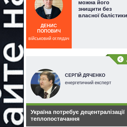
айла
можна його
знищити без
власної балістик
ДЕНИС
ПОПОВИЧ
військовий оглядач
СЕРГІЙ ДЯЧЕНКО
го
енергетичний експерт
й
ерної
Україна потребує децентралізації
«кинути»
теплопостачання