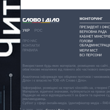
МОНІТОРИНГ
ПРЕЗИДЕНТ І ОФІС
УКР
РОС
ВЕРХОВНА РАДА
КАБІНЕТ МІНІСТРІ
ПРО НАС
ГОЛОВИ
ОБЛАДМІНІСТРАЦІ
КОНТАКТИ
ПРАВИЛА
МЕРИ МІСТ
ВСІ ПЕРСОНИ
Використання будь-яких матеріалів, розміщених на сайті,
обов’язкове незалежно від повного або часткового викори
Аналітична інформація про обіцянки політиків і чиновників
Діло» і є власністю ТОВ «ІА Слово і Діло».
Інфографіки, розміщені на порталі slovoidilo.ua, створен
Матеріали, відмічені значками, публікуються на правах р
Редакція не несе відповідальності за факти та оціночні 
рекламодавець.
Cуб'єкт у сфері онлайн-медіа. Ідентифікатор медіа – R40