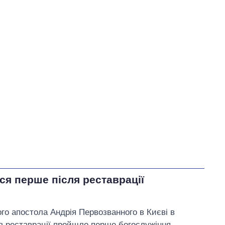
50
У процесі
0
50
Виконано
73
50%
Не виконано
73
виконано
0
Всього
146
Корецький пообіцяв
терміново організувати
зустрічі з представниками
бізнесу
ося перше після реставрації
того апостола Андрія Первозванного в Києві в
ків реставрації пройшло перше богослужіння.