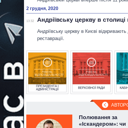
2 грудня, 2020
Андріївську церкву в столиці
13:32
Андріївську церкву в Києві відкривають 
реставрації.
РІВЕНЬ
РІВЕНЬ
ВІДПОВІДАЛЬНОСТІ
ВІДПОВІДАЛЬНОСТІ
ВІ
ПРЕЗИДЕНТА І
ВЕРХОВНОЇ РАДИ
КАБІ
АДМІНІСТРАЦІЇ
АВТОР
а не
Полювання за
 перші
«Іскандером»: чи