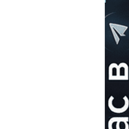
Липень: Росію
заштормило.