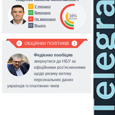
51
У процесі
21
Виконано
10
33
16%
Не виконано
32
виконано
16
Всього
63
ОБІЦЯНКИ ПОЛІТИКІВ
Федієнко пообіцяв
звернутися до НБУ за
офіційними роз’ясненнями
щодо ризику витоку
персональних даних
українців із платіжних чеків