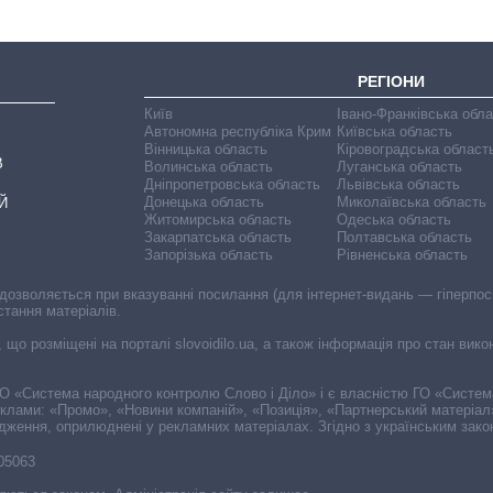
РЕГІОНИ
Київ
Івано-Франківська обл
Автономна республіка Крим
Київська область
Вінницька область
Кіровоградська област
В
Волинська область
Луганська область
Дніпропетровська область
Львівська область
Донецька область
Миколаївська область
Й
Житомирська область
Одеська область
Закарпатська область
Полтавська область
Запорізька область
Рівненська область
 дозволяється при вказуванні посилання (для інтернет-видань — гіперпоси
стання матеріалів.
, що розміщені на порталі slovoidilo.ua, а також інформація про стан вик
і ГО «Система народного контролю Слово і Діло» і є власністю ГО «Систе
еклами: «Промо», «Новини компаній», «Позиція», «Партнерський матеріал
судження, оприлюднені у рекламних матеріалах. Згідно з українським зак
-05063