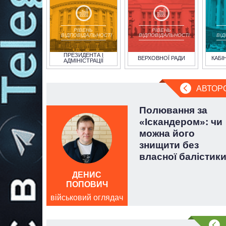
РІВЕНЬ
РІВЕНЬ
ВІДПОВІДАЛЬНОСТІ
ВІДПОВІДАЛЬНОСТІ
ВІ
ПРЕЗИДЕНТА І
ВЕРХОВНОЇ РАДИ
КАБІ
АДМІНІСТРАЦІЇ
АВТОР
й
Полювання за
т.
«Іскандером»: чи
еоніда
можна його
знищити без
власної балістик
ДЕНИС
ПОПОВИЧ
військовий оглядач