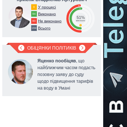
49
У процесі
0
51
Виконано
94
51%
Не виконано
90
виконано
0
Всього
184
ОБІЦЯНКИ ПОЛІТИКІВ
Яценко пообіцяв
, що
Примус росії до
найближчим часом подасть
миру: перші
позовну заяву до суду
підсумки 40-
денної операції
щодо підвищення тарифів
на воду в Умані
ДЕНИС
ДЕНИ
ПОПОВИЧ
ПОПОВ
ьковий оглядач
військовий о