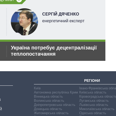
СЕРГІЙ ДЯЧЕНКО
енергетичний експерт
Україна потребує децентралізації
Ор
теплопостачання
по
РЕГІОНИ
Київ
Івано-Франківська обл
Автономна республіка Крим
Київська область
Вінницька область
Кіровоградська област
В
Волинська область
Луганська область
Дніпропетровська область
Львівська область
Донецька область
Миколаївська область
Й
Житомирська область
Одеська область