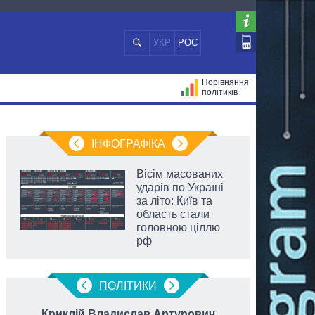
УКР
РОС
Порівняння
політиків
ЦІЙ
МЕРИ МІСТ
ВСІ ПЕРСОНИ
ІНФОГРАФІКА
Вісім масованих
ударів по Україні
за літо: Київ та
область стали
головною ціллю
рф
ПОЛIТИКИ
Криклій Владислав Артурович
Разум