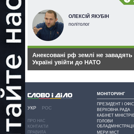
ОЛЕКСІЙ ЯКУБІН
політолог
чого не
Анексовані рф землі не завадять
и
Україні увійти до НАТО
МОНІТОРИНГ
ПРЕЗИДЕНТ І ОФІС
УКР
РОС
ВЕРХОВНА РАДА
КАБІНЕТ МІНІСТРІ
ПРО НАС
ГОЛОВИ
ОБЛАДМІНІСТРАЦІ
КОНТАКТИ
ПРАВИЛА
МЕРИ МІСТ