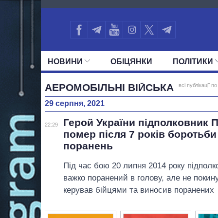
3580
НОВИНИ
ОБIЦЯНКИ
ПОЛIТИКИ
УСІ ПОЛІТИКИ
ПРЕЗИДЕНТ І ОФ
АЕРОМОБІЛЬНІ ВІЙСЬКА
всі публікації по
29 серпня, 2021
Герой України підполковник 
22:29
помер після 7 років боротьби
поранень
Під час бою 20 липня 2014 року підполк
важко поранений в голову, але не покину
керував бійцями та виносив поранених