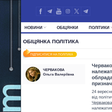
НОВИНИ
ОБIЦЯНКИ
ПОЛIТИКИ
УСІ ПОЛІТИКИ
ПРЕЗИДЕНТ І ОФ
ОБІЦЯНКА ПОЛІТИКА
ПІДПИСАТИСЯ НА ПОЛІТИКА
Червако
ЧЕРВАКОВА
належа
Ольга Валеріївна
облрада
признач
24 вересн
від політ
Червакова
належати