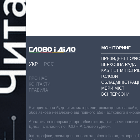
МОНІТОРИНГ
ПРЕЗИДЕНТ І ОФІС
УКР
РОС
ВЕРХОВНА РАДА
КАБІНЕТ МІНІСТРІ
ГОЛОВИ
ПРО НАС
ОБЛАДМІНІСТРАЦІ
КОНТАКТИ
МЕРИ МІСТ
ПРАВИЛА
ВСІ ПЕРСОНИ
Використання будь-яких матеріалів, розміщених на сайті,
обов’язкове незалежно від повного або часткового викори
Аналітична інформація про обіцянки політиків і чиновників
Діло» і є власністю ТОВ «ІА Слово і Діло».
Інфографіки, розміщені на порталі slovoidilo.ua, створен