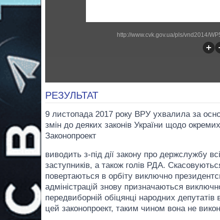
http://www.cvk.gov.ua/pls/vnd2014/
РЕЗУЛЬТАТ
9 листопада 2017 року ВРУ ухвалила за осн
змін до деяких законів України щодо окреми
Законопроект
виводить з-під дії закону про держслужбу вс
заступників, а також голів РДА. Скасовуютьс
повертаються в орбіту виключно президентс
адміністрацій знову призначаються виключн
передвиборній обіцянці народних депутатів 
цей законопроект, таким чином вона не викон