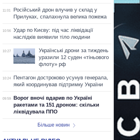
Російський дрон влучив у склад у
11:01
Прилуках, спалахнула велика пожежа
Удар по Києву: під час ліквідації
10:56
наслідків виявили тіло людини
Українські дрони за тиждень
10:27
уразили 12 суден «тіньового
флоту» рф
Пентагон достроково усунув генерала,
10:24
який координував підтримку України
Ворог вночі вдарив по Україні
09:59
ракетами та 151 дроном: скільки
ліквідувала ППО
Більше новин