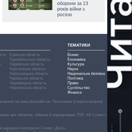
оборони за 13
років війни з
росією
ТЕМАТИКИ
асть
Сумська область
Бізнес
Тернопільська область
Економіка
ь
Харківська область
Культура
Херсонська область
Наука
Хмельницька область
Національна безпека
Черкаська область
Політика
Чернівецька область
Право
Чернігівська область
Суспільство
Фінанси
лання) на www.slovoidilo.ua. Посилання (гіперпосилання)
онання цих обіцянок, зібрана й опрацьована ТОВ «ІА Слово і
ма народного контролю Слово і Діло».