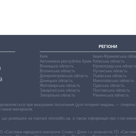
великої війни
РЕГІОНИ
Київ
Івано-Франківська обл
Автономна республіка Крим
Київська область
Вінницька область
Кіровоградська област
В
Волинська область
Луганська область
Дніпропетровська область
Львівська область
Й
Донецька область
Миколаївська область
Житомирська область
Одеська область
Закарпатська область
Полтавська область
Запорізька область
Рівненська область
 дозволяється при вказуванні посилання (для інтернет-видань — гіперпоси
стання матеріалів.
, що розміщені на порталі slovoidilo.ua, а також інформація про стан вик
і ГО «Система народного контролю Слово і Діло» і є власністю ГО «Систе