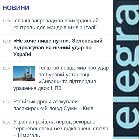
НОВИНИ
Іспанія запровадила прикордонний
12:26
контроль для мандрівників з Італії
«Не хоче лише путін»: Зеленський
12:10
відреагував на нічний удар по
Україні
Генштаб повідомив про удар
11:51
по буровій установці
«Сиваш» та підтвердив
ураження двох НПЗ
Російські дрони атакували
11:36
пасажирський поїзд Суми – Київ
Україна пройшла період рекордної
11:32
серпневої спеки без відключень світла
– Шмигаль