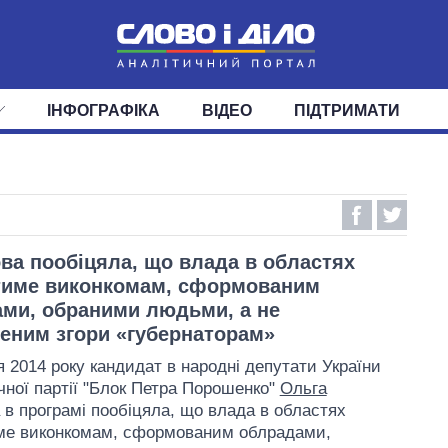
ІНФОГРАФІКА
ВІДЕО
ПІДТРИМАТИ
ІС
СТРІЧКА
ВЕРХОВНА РАДА
ПОДІЇ
СТАТТІ
КАБІНЕТ МІНІСТРІВ
ДУМКИ
ОГЛЯДИ
ГОЛОВИ ОБЛАДМІНІСТРА
ДАЙДЖЕСТИ
ПОЛІТИКА
ДЕПУТАТИ
ЕКОНОМІКА
КОМІТЕТИ
СУСПІЛЬСТВО
ФРАКЦІЇ
ОКРУГИ
СВІТ
ва пообіцяла, що влада в областях
тиме виконкомам, сформованим
ми, обраними людьми, а не
еним згори «губернаторам»
я 2014 року кандидат в народні депутати України
ичної партії "Блок Петра Порошенко"
Ольга
в програмі пообіцяла, що влада в областях
ме виконкомам, сформованим облрадами,