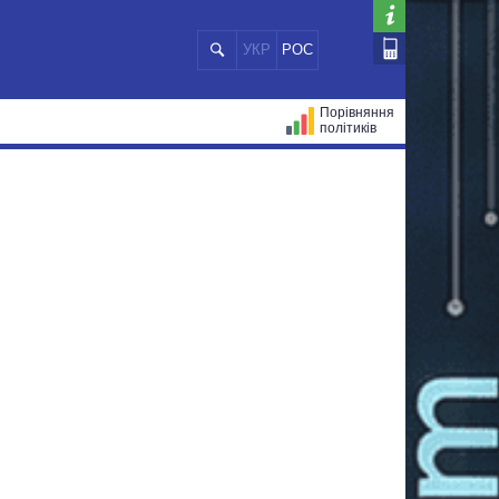
УКР
РОС
Порівняння
політиків
ЦІЙ
МЕРИ МІСТ
ВСІ ПЕРСОНИ