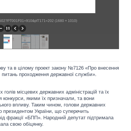
WP502?PT001F01=910&pf7171=202 (1680 × 1010)
ову та в цілому проект закону №7126 «Про внесення
х питань проходження державної служби».
іх голів місцевих державних адміністрацій та їх
я конкурси, якими їх призначали, та вони
ького впливу. Таким чином, голови державних
о президентом України, що суперечить
від фракції «БПП». Народний депутат підтримала
ала свою обіцянку.