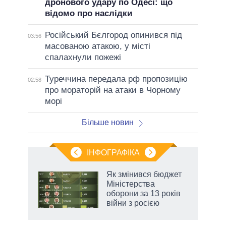
дронового удару по Одесі: що
відомо про наслідки
Російський Бєлгород опинився під
03:56
масованою атакою, у місті
спалахнули пожежі
Туреччина передала рф пропозицію
02:58
про мораторій на атаки в Чорному
морі
Більше новин
ІНФОГРАФІКА
Як змінився бюджет
раїні
Міністерства
ої
оборони за 13 років
війни з росією