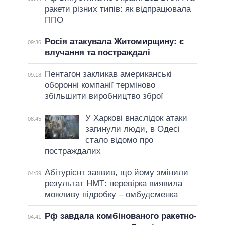
ракети різних типів: як відпрацювала
ППО
Росія атакувала Житомирщину: є
09:36
влучання та постраждалі
Пентагон закликав американські
09:18
оборонні компанії терміново
збільшити виробництво зброї
У Харкові внаслідок атаки
08:45
загинули люди, в Одесі
стало відомо про
постраждалих
Абітурієнт заявив, що йому змінили
04:59
результат НМТ: перевірка виявила
можливу підробку – омбудсменка
Рф завдала комбінованого ракетно-
04:41