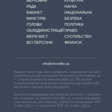
ВЕРХОВНА
КУЛЬТУРА
РАДА
НАУКА
КАБІНЕТ
НАЦІОНАЛЬНА
МІНІСТРІВ
БЕЗПЕКА
ГОЛОВИ
ПОЛІТИКА
ОБЛАДМІНІСТРАЦІЙ
ПРАВО
МЕРИ МІСТ
СУСПІЛЬСТВО
ВСІ ПЕРСОНИ
ФІНАНСИ
info@slovoidilo.ua
Використання будь-яких матеріалів, розміщених на сайті,
дозволяється при вказуванні посилання (для інтернет-видань
— гіперпосилання) на www.slovoidilo.ua. Посилання
(гіперпосилання) обов’язкове незалежно від повного або
часткового використання матеріалів.
Аналітична інформація про обіцянки політиків і чиновників,
що розміщені на порталі slovoidilo.ua, а також інформація про
стан виконання цих обіцянок, зібрана й опрацьована ТОВ «ІА
Слово і Діло» і є власністю ТОВ «ІА Слово і Діло».