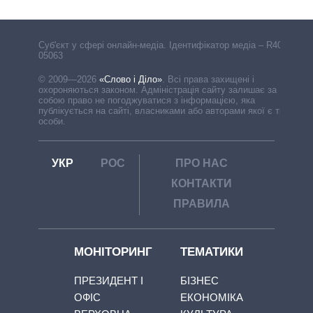
Cуб'єкт у сфері онлайн-медіа. Ідентифікатор медіа – R40-
05063
© 2009—2026
«Слово і Діло»
.
Всі права захищені і
охороняються законом. Адміністрація сайту залишає за
собою право не погоджуватися з інформацією, яка
публікується на сайті, власниками або авторами якої є треті
особи.
УКР
РОС
ПРО НАС
КОНТАКТИ
ПРАВИЛА
МОНІТОРИНГ
ТЕМАТИКИ
ПРЕЗИДЕНТ І
БІЗНЕС
ОФІС
ЕКОНОМІКА