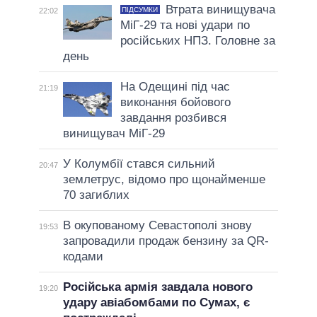
Втрата винищувача
ПІДСУМКИ
22:02
МіГ-29 та нові удари по
російських НПЗ. Головне за
день
На Одещині під час
21:19
виконання бойового
завдання розбився
винищувач МіГ-29
У Колумбії стався сильний
20:47
землетрус, відомо про щонайменше
70 загиблих
В окупованому Севастополі знову
19:53
запровадили продаж бензину за QR-
кодами
Російська армія завдала нового
19:20
удару авіабомбами по Сумах, є