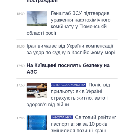
постраждалі
Генштаб ЗСУ підтвердив
18:39
ураження нафтохімічного
комбінату у Тюменській
області росії
Іран вимагає від України компенсації
18:06
за удар по судну в Каспійському морі
На Київщині посилять безпеку на
17:50
АЗС
Поліс від
АВТОРСЬКА КОЛОНКА
17:50
прильоту: як в Україні
страхують житло, авто і
здоров’я від війни
Світовий рейтинг
ІНФОГРАФІКА
17:45
паспортів: як за 10 років
змінилися позиції країн