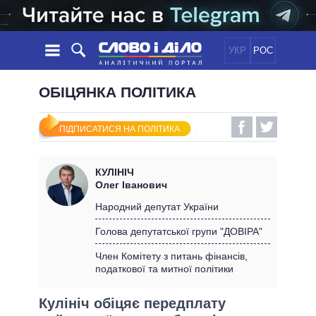
УКР
РОС
НОВИНИ
ОБІЦЯНКА ПОЛІТИКА
ОБIЦЯНКИ
СТРІЧКА
ПОЛІТИКА
ПІДПИСАТИСЯ НА ПОЛІТИКА
ПОДІЇ
ЕКОНОМІКА
ПОЛIТИКИ
СТАТТІ
СУСПІЛЬСТВО
КУЛІНІЧ
ІНФОГРАФІКА
ДУМКИ
СВІТ
УСІ ПОЛІТИКИ
Олег Іванович
ОГЛЯДИ
ПРЕЗИДЕНТ І ОФІС
Народний депутат України
ВІДЕО
ДАЙДЖЕСТИ
ВЕРХОВНА РАДА
Голова депутатської групи "ДОВІРА"
ПІДТРИМАТИ
КАБІНЕТ МІНІСТРІВ
Член Комітету з питань фінансів,
ГОЛОВИ ОБЛАДМІНІСТРАЦІЙ
податкової та митної політики
ПОРІВНЯННЯ ПОЛІТИКІВ
МЕРИ МІСТ
Кулініч обіцяє передплату
ВСІ ПЕРСОНИ