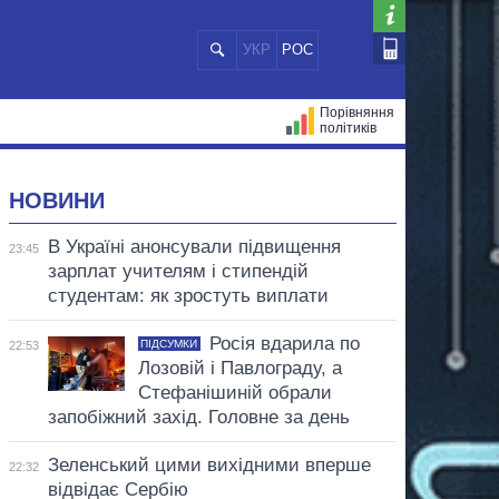
УКР
РОС
Порівняння
політиків
ЦІЙ
МЕРИ МІСТ
ВСІ ПЕРСОНИ
НОВИНИ
В Україні анонсували підвищення
23:45
зарплат учителям і стипендій
студентам: як зростуть виплати
Росія вдарила по
ПІДСУМКИ
22:53
Лозовій і Павлограду, а
Стефанішиній обрали
запобіжний захід. Головне за день
Зеленський цими вихідними вперше
22:32
відвідає Сербію