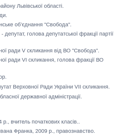
айону Львівської області.
ди.
аїнське об’єднання "Свобода".
- депутат, голова депутатської фракції партії
сної ради V скликання від ВО "Свобода".
сної ради VI скликання, голова фракції ВО
ор.
утат
Верховної Ради
України
VII
скликання.
обласної державної
адміністрації.
 р., вчитель початкових класів..
Івана Франка, 2009 р., правознавство.