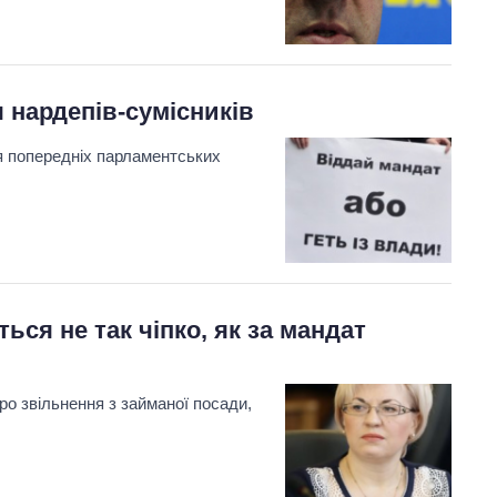
 нардепів-сумісників
я попередніх парламентських
ься не так чіпко, як за мандат
ро звільнення з займаної посади,