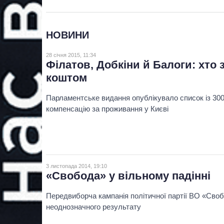
НОВИНИ
28 січня 2015, 11:34
Філатов, Добкіни й Балоги: хто
коштом
Парламентське видання опублікувало список із 30
компенсацію за проживання у Києві
3 листопада 2014, 19:10
«Свобода» у вільному падінні
Передвиборча кампанія політичної партії ВО «Сво
неоднозначного результату