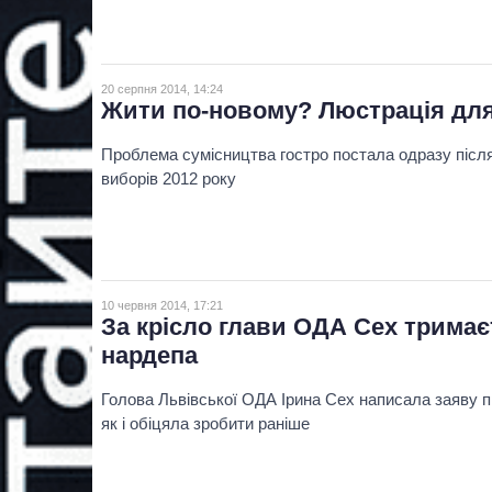
20 серпня 2014, 14:24
Жити по-новому? Люстрація для
Проблема сумісництва гостро постала одразу післ
виборів 2012 року
10 червня 2014, 17:21
За крісло глави ОДА Сех тримаєт
нардепа
Голова Львівської ОДА Ірина Сех написала заяву п
як і обіцяла зробити раніше