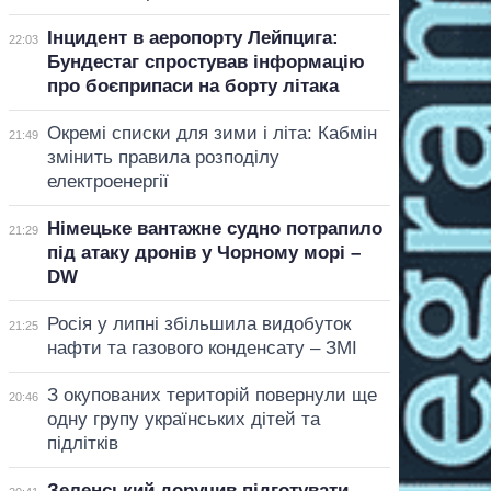
Інцидент в аеропорту Лейпцига:
22:03
Бундестаг спростував інформацію
про боєприпаси на борту літака
Окремі списки для зими і літа: Кабмін
21:49
змінить правила розподілу
електроенергії
Німецьке вантажне судно потрапило
21:29
під атаку дронів у Чорному морі –
DW
Росія у липні збільшила видобуток
21:25
нафти та газового конденсату – ЗМІ
З окупованих територій повернули ще
20:46
одну групу українських дітей та
підлітків
Зеленський доручив підготувати