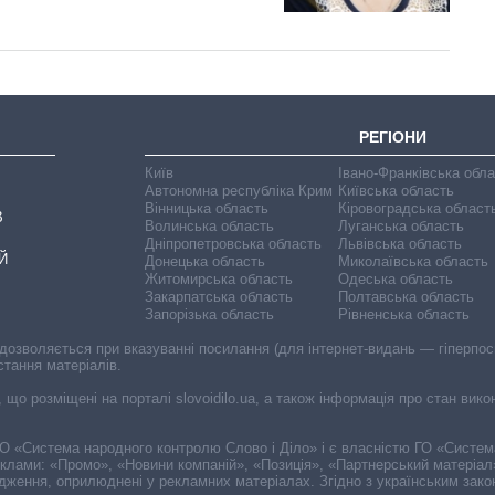
РЕГІОНИ
Київ
Івано-Франківська обл
Автономна республіка Крим
Київська область
Вінницька область
Кіровоградська област
В
Волинська область
Луганська область
Дніпропетровська область
Львівська область
Й
Донецька область
Миколаївська область
Житомирська область
Одеська область
Закарпатська область
Полтавська область
Запорізька область
Рівненська область
 дозволяється при вказуванні посилання (для інтернет-видань — гіперпоси
стання матеріалів.
, що розміщені на порталі slovoidilo.ua, а також інформація про стан вик
і ГО «Система народного контролю Слово і Діло» і є власністю ГО «Систе
еклами: «Промо», «Новини компаній», «Позиція», «Партнерський матеріал
судження, оприлюднені у рекламних матеріалах. Згідно з українським зак