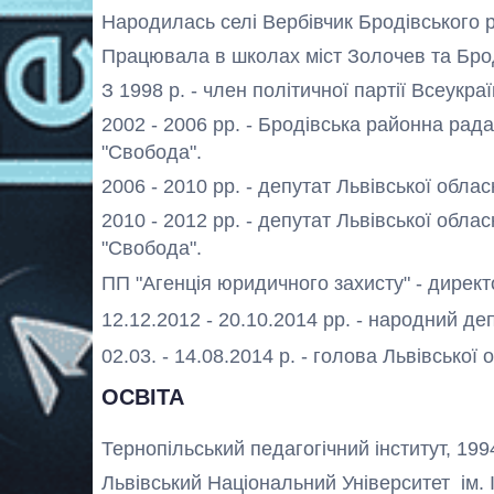
Народилась селі Вербівчик Бродівського р
Працювала в школах міст Золочев та Бро
З 1998 р. - член політичної партії Всеукр
2002 - 2006 рр. - Бродівська районна рада 
"Свобода".
2006 - 2010 рр. - депутат Львівської обла
2010 - 2012 рр. - депутат Львівської обла
"Свобода".
ПП "Агенція юридичного захисту" - директ
12.12.2012 - 20.10.2014
рр. -
народний
деп
02.03. - 14.08.2014
р. -
голова
Львівської 
ОСВІТА
Тернопільський педагогічний інститут, 1994
Львівський Національний Університет ім. 