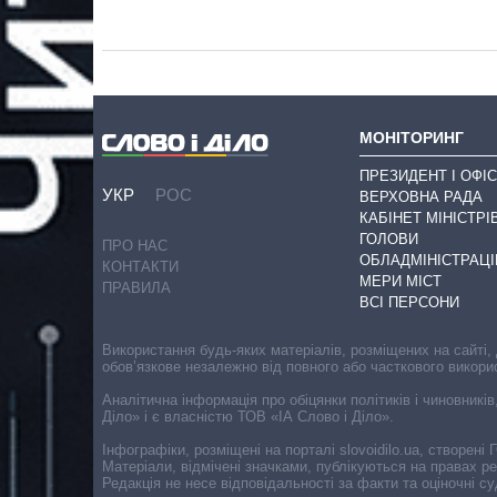
МОНІТОРИНГ
ПРЕЗИДЕНТ І ОФІС
УКР
РОС
ВЕРХОВНА РАДА
КАБІНЕТ МІНІСТРІ
ГОЛОВИ
ПРО НАС
ОБЛАДМІНІСТРАЦІ
КОНТАКТИ
МЕРИ МІСТ
ПРАВИЛА
ВСІ ПЕРСОНИ
Використання будь-яких матеріалів, розміщених на сайті,
обов’язкове незалежно від повного або часткового викори
Аналітична інформація про обіцянки політиків і чиновників
Діло» і є власністю ТОВ «ІА Слово і Діло».
Інфографіки, розміщені на порталі slovoidilo.ua, створен
Матеріали, відмічені значками, публікуються на правах р
Редакція не несе відповідальності за факти та оціночні 