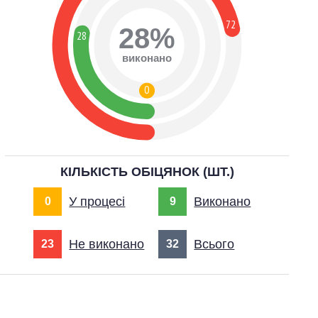
72
28%
28
виконано
0
КІЛЬКІСТЬ ОБІЦЯНОК (ШТ.)
У процесі
Виконано
0
9
Не виконано
Всього
23
32