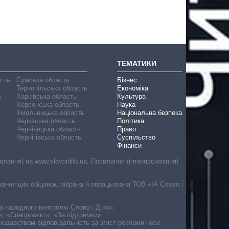
ТЕМАТИКИ
асть
Сумська область
Бізнес
Тернопільська область
Економіка
ь
Харківська область
Культура
Херсонська область
Наука
Хмельницька область
Національна безпека
Черкаська область
Політика
Чернівецька область
Право
Чернігівська область
Суспільство
Фінанси
лання) на www.slovoidilo.ua. Посилання (гіперпосилання)
онання цих обіцянок, зібрана й опрацьована ТОВ «ІА Слово і
ма народного контролю Слово і Діло».
», «Спецпроєкт», «За підтримки».
онодавством відповідальність за зміст реклами несе