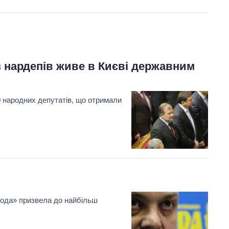
 з нардепів живе в Києві державним
Як змінився
бюджет
0 народних депутатів, що отримали
Міністерства
оборони за 13
років війни з
росією
бода» призвела до найбільш