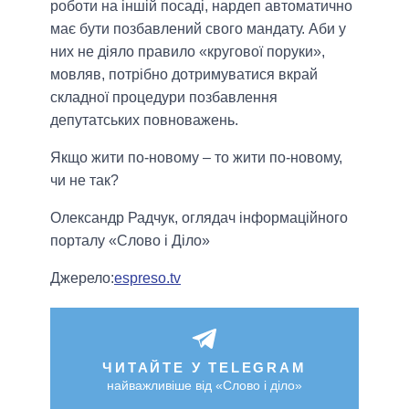
роботи на іншій посаді, нардеп автоматично
має бути позбавлений свого мандату. Аби у
них не діяло правило «кругової поруки»,
мовляв, потрібно дотримуватися вкрай
складної процедури позбавлення
депутатських повноважень.
Якщо жити по-новому – то жити по-новому,
чи не так?
Олександр Радчук, оглядач інформаційного
порталу «Слово і Діло»
Джерело:
espreso.tv
ЧИТАЙТЕ У TELEGRAM
найважливіше від «Слово і діло»