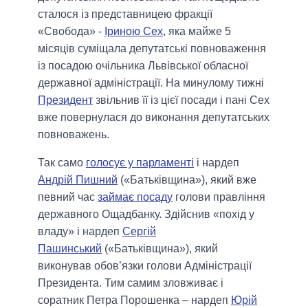
сталося із представницею фракції
«Свобода» -
Іриною Сех
, яка майже 5
місяців суміщала депутатські повноваження
із посадою очільника Львівської обласної
державної адміністрації. На минулому тижні
Президент
звільнив її із цієї посади і пані Сех
вже повернулася до виконання депутатських
повноважень.
Так само
голосує у парламенті
і нардеп
Андрій Пишний
(«Батьківщина»), який вже
певний час
займає посаду
голови правління
державного Ощадбанку. Здійснив «похід у
владу» і нардеп
Сергій
Пашинський
(«Батьківщина»), який
виконував обов’язки голови Адміністрації
Президента. Тим самим зловживає і
соратник Петра Порошенка – нардеп
Юрій