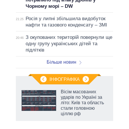
Чорному морі – DW
Росія у липні збільшила видобуток
21:25
нафти та газового конденсату – ЗМІ
З окупованих територій повернули ще
20:46
одну групу українських дітей та
підлітків
Більше новин
ІНФОГРАФІКА
Вісім масованих
ть
ударів по Україні за
літо: Київ та область
стали головною
ціллю рф