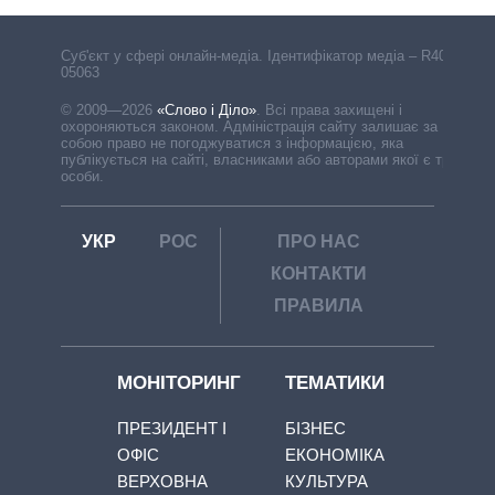
Cуб'єкт у сфері онлайн-медіа. Ідентифікатор медіа – R40-
05063
© 2009—2026
«Слово і Діло»
.
Всі права захищені і
охороняються законом. Адміністрація сайту залишає за
собою право не погоджуватися з інформацією, яка
публікується на сайті, власниками або авторами якої є треті
особи.
УКР
РОС
ПРО НАС
КОНТАКТИ
ПРАВИЛА
МОНІТОРИНГ
ТЕМАТИКИ
ПРЕЗИДЕНТ І
БІЗНЕС
ОФІС
ЕКОНОМІКА
ВЕРХОВНА
КУЛЬТУРА