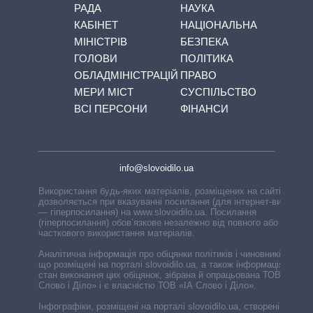
РАДА
НАУКА
КАБІНЕТ
НАЦІОНАЛЬНА
МІНІСТРІВ
БЕЗПЕКА
ГОЛОВИ
ПОЛІТИКА
ОБЛАДМІНІСТРАЦІЙ
ПРАВО
МЕРИ МІСТ
СУСПІЛЬСТВО
ВСІ ПЕРСОНИ
ФІНАНСИ
info@slovoidilo.ua
Використання будь-яких матеріалів, розміщених на сайті,
дозволяється при вказуванні посилання (для інтернет-видань
— гіперпосилання) на www.slovoidilo.ua. Посилання
(гіперпосилання) обов’язкове незалежно від повного або
часткового використання матеріалів.
Аналітична інформація про обіцянки політиків і чиновників,
що розміщені на порталі slovoidilo.ua, а також інформація про
стан виконання цих обіцянок, зібрана й опрацьована ТОВ «ІА
Слово і Діло» і є власністю ТОВ «ІА Слово і Діло».
Інфографіки, розміщені на порталі slovoidilo.ua, створені ГО