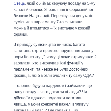
Стець
, який обіймає керуючу посаду на 5-му
каналі й очолює Управління інформаційної
безпеки Нацгвардії. Перелічуючи депутатів-
сумісників парламенту 7-го скликання,
можна й втомитися – їх вистачає у кожній
фракції.
З приводу сумісництва виникає багато
запитань: окрім прямого порушення закону і
норм Конституції, чому ці люди отримували 2
зарплати, хто виконував їхні функції у
парламенті, та невже не було достойних
фахівців, які б могли очолити ту саму ОДА?
І головне, будучи нардепом і займаючи ще
одну посаду – чого досягли ці люди? Чи
дійсно їм вдалося подолати негативні
явища, маючи конкретні важелі впливу у
виконавчій владі? І де гарантія, що