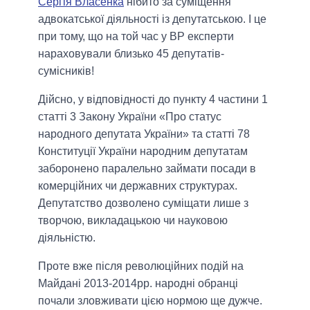
Сергія Власенка
нібито за суміщення
адвокатської діяльності із депутатською. І це
при тому, що на той час у ВР експерти
нараховували близько 45 депутатів-
сумісників!
Дійсно, у відповідності до пункту 4 частини 1
статті 3 Закону України «Про статус
народного депутата України» та статті 78
Конституції України народним депутатам
заборонено паралельно займати посади в
комерційних чи державних структурах.
Депутатство дозволено суміщати лише з
творчою, викладацькою чи науковою
діяльністю.
Проте вже після революційних подій на
Майдані 2013-2014рр. народні обранці
почали зловживати цією нормою ще дужче.