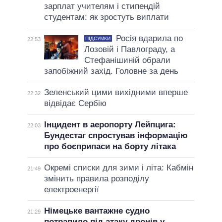
зарплат учителям і стипендій
студентам: як зростуть виплати
Росія вдарила по
ПІДСУМКИ
22:53
Лозовій і Павлограду, а
Стефанішиній обрали
запобіжний захід. Головне за день
Зеленський цими вихідними вперше
22:32
відвідає Сербію
Інцидент в аеропорту Лейпцига:
22:03
Бундестаг спростував інформацію
про боєприпаси на борту літака
Окремі списки для зими і літа: Кабмін
21:49
змінить правила розподілу
електроенергії
Німецьке вантажне судно
21:29
потрапило під атаку дронів у