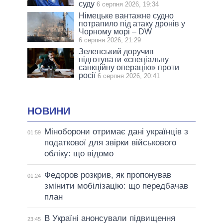
суду
6 серпня 2026, 19:34
Німецьке вантажне судно
потрапило під атаку дронів у
Чорному морі – DW
6 серпня 2026, 21:29
Зеленський доручив
підготувати «спеціальну
санкційну операцію» проти
росії
6 серпня 2026, 20:41
НОВИНИ
Міноборони отримає дані українців з
01:59
податкової для звірки військового
обліку: що відомо
Федоров розкрив, як пропонував
01:24
змінити мобілізацію: що передбачав
план
В Україні анонсували підвищення
23:45