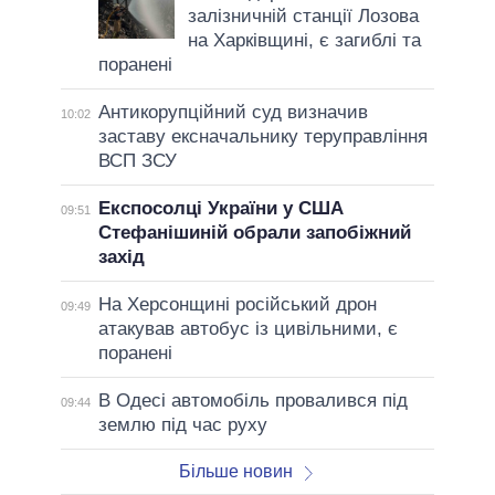
залізничній станції Лозова
на Харківщині, є загиблі та
поранені
Антикорупційний суд визначив
10:02
заставу ексначальнику теруправління
ВСП ЗСУ
Експосолці України у США
09:51
Стефанішиній обрали запобіжний
захід
На Херсонщині російський дрон
09:49
атакував автобус із цивільними, є
поранені
В Одесі автомобіль провалився під
09:44
землю під час руху
Більше новин