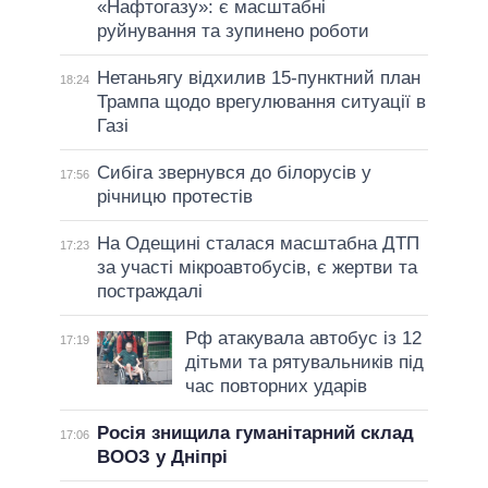
«Нафтогазу»: є масштабні
руйнування та зупинено роботи
Нетаньягу відхилив 15-пунктний план
18:24
Трампа щодо врегулювання ситуації в
Газі
Сибіга звернувся до білорусів у
17:56
річницю протестів
На Одещині сталася масштабна ДТП
17:23
за участі мікроавтобусів, є жертви та
постраждалі
Рф атакувала автобус із 12
17:19
дітьми та рятувальників під
час повторних ударів
Росія знищила гуманітарний склад
17:06
ВООЗ у Дніпрі