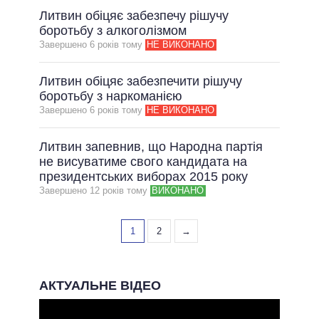
Литвин обіцяє забезпечу рішучу
боротьбу з алкоголізмом
Завершено 6 рокiв тому
НЕ ВИКОНАНО
Литвин обіцяє забезпечити рішучу
боротьбу з наркоманією
Завершено 6 рокiв тому
НЕ ВИКОНАНО
Литвин запевнив, що Народна партія
не висуватиме свого кандидата на
президентських виборах 2015 року
Завершено 12 рокiв тому
ВИКОНАНО
1
2
→
АКТУАЛЬНЕ ВІДЕО