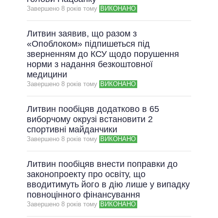
Завершено 8 рокiв тому
ВИКОНАНО
ВСІ ОБІЦЯНКИ
АРХІВНІ ОБІЦЯНКИ
Литвин заявив, що разом з
«Опоблоком» підпишеться під
зверненням до КСУ щодо порушення
норми з надання безкоштовної
медицини
Завершено 8 рокiв тому
ВИКОНАНО
Литвин пообіцяв додатково в 65
виборчому окрузі встановити 2
спортивні майданчики
Завершено 8 рокiв тому
ВИКОНАНО
Литвин пообіцяв внести поправки до
законопроекту про освіту, що
вводитимуть його в дію лише у випадку
повноцінного фінансування
Завершено 8 рокiв тому
ВИКОНАНО