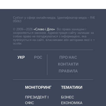
Cуб'єкт у сфері онлайн-медіа. Ідентифікатор медіа – R40-
05063
© 2009—2026
«Слово і Діло»
.
Всі права захищені і
охороняються законом. Адміністрація сайту залишає за
собою право не погоджуватися з інформацією, яка
публікується на сайті, власниками або авторами якої є треті
особи.
УКР
РОС
ПРО НАС
КОНТАКТИ
ПРАВИЛА
МОНІТОРИНГ
ТЕМАТИКИ
ПРЕЗИДЕНТ І
БІЗНЕС
ОФІС
ЕКОНОМІКА