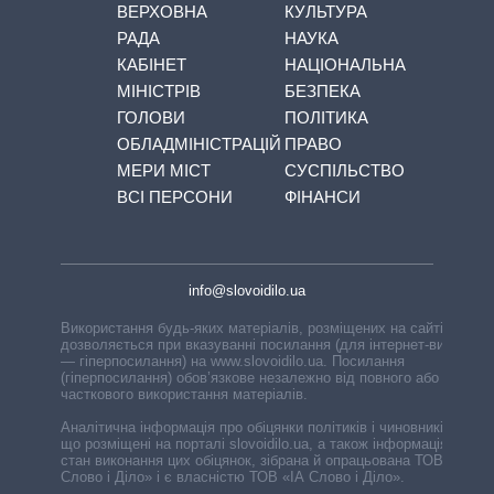
ВЕРХОВНА
КУЛЬТУРА
РАДА
НАУКА
КАБІНЕТ
НАЦІОНАЛЬНА
МІНІСТРІВ
БЕЗПЕКА
ГОЛОВИ
ПОЛІТИКА
ОБЛАДМІНІСТРАЦІЙ
ПРАВО
МЕРИ МІСТ
СУСПІЛЬСТВО
ВСІ ПЕРСОНИ
ФІНАНСИ
info@slovoidilo.ua
Використання будь-яких матеріалів, розміщених на сайті,
дозволяється при вказуванні посилання (для інтернет-видань
— гіперпосилання) на www.slovoidilo.ua. Посилання
(гіперпосилання) обов’язкове незалежно від повного або
часткового використання матеріалів.
Аналітична інформація про обіцянки політиків і чиновників,
що розміщені на порталі slovoidilo.ua, а також інформація про
стан виконання цих обіцянок, зібрана й опрацьована ТОВ «ІА
Слово і Діло» і є власністю ТОВ «ІА Слово і Діло».