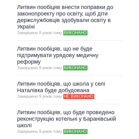
Литвин пообіцяв внести поправки до
законопроекту про освіту, щоб діти
держслужбовців здобували освіту в
Україні
Завершено 8 рокiв тому
ВИКОНАНО
Литвин пообіцяв, що не буде
підтримувати урядову медичну
реформу
Завершено 8 рокiв тому
ВИКОНАНО
Литвин пообіцяв, що школа у селі
Наталівка буде добудована
Завершено 9 рокiв тому
НЕ ВИКОНАНО
Литвин пообіцяв, що буде проведено
реконструкцію котельні у Баранівській
школі
Завершено 9 рокiв тому
ВИКОНАНО