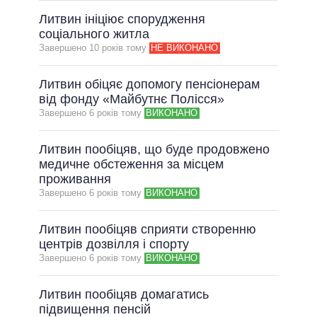
Литвин ініціює спорудження
соціального житла
Завершено 10 рокiв тому
НЕ ВИКОНАНО
Литвин обіцяє допомогу пенсіонерам
від фонду «Майбутнє Полісся»
Завершено 6 рокiв тому
ВИКОНАНО
Литвин пообіцяв, що буде продовжено
медичне обстеження за місцем
проживання
Завершено 6 рокiв тому
ВИКОНАНО
Литвин пообіцяв сприяти створенню
центрів дозвілля і спорту
Завершено 6 рокiв тому
ВИКОНАНО
Литвин пообіцяв домагатись
підвищення пенсій