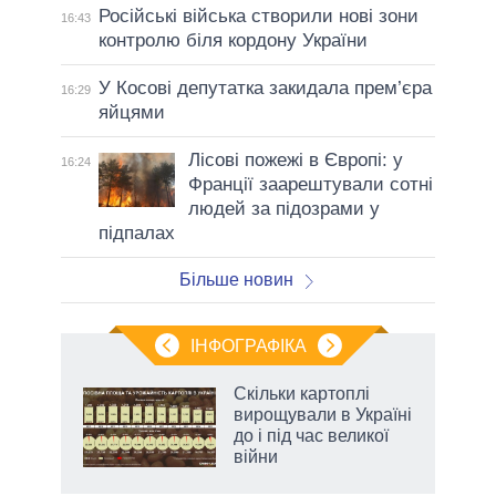
Російські війська створили нові зони
16:43
контролю біля кордону України
У Косові депутатка закидала прем’єра
16:29
яйцями
Лісові пожежі в Європі: у
16:24
Франції заарештували сотні
людей за підозрами у
підпалах
Більше новин
ІНФОГРАФІКА
Скільки картоплі
ть
вирощували в Україні
до і під час великої
війни