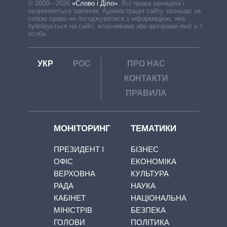
© 2009—2026
«Слово і Діло»
.
Всі права захищені і
охороняються законом. Адміністрація сайту залишає за
собою право не погоджуватися з інформацією, яка
публікується на сайті, власниками або авторами якої є треті
особи.
УКР
РОС
ПРО НАС
КОНТАКТИ
ПРАВИЛА
МОНІТОРИНГ
ТЕМАТИКИ
ПРЕЗИДЕНТ І
БІЗНЕС
ОФІС
ЕКОНОМІКА
ВЕРХОВНА
КУЛЬТУРА
РАДА
НАУКА
КАБІНЕТ
НАЦІОНАЛЬНА
МІНІСТРІВ
БЕЗПЕКА
ГОЛОВИ
ПОЛІТИКА