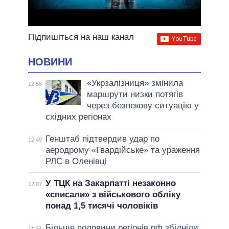
Підпишіться на наш канал
НОВИНИ
«Укрзалізниця» змінила
12:58
маршрути низки потягів
через безпекову ситуацію у
східних регіонах
Генштаб підтвердив удар по
12:49
аеродрому «Гвардійське» та ураження
РЛС в Оленівці
У ТЦК на Закарпатті незаконно
12:07
«списали» з військового обліку
понад 1,5 тисячі чоловіків
Більше половини регіонів рф збідніли
11:58