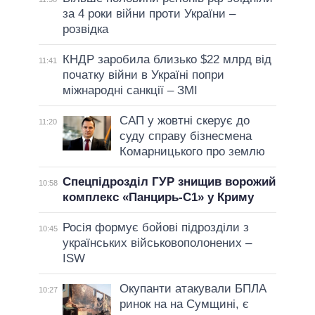
за 4 роки війни проти України –
розвідка
КНДР заробила близько $22 млрд від
11:41
початку війни в Україні попри
міжнародні санкції – ЗМІ
САП у жовтні скерує до
11:20
суду справу бізнесмена
Комарницького про землю
Спецпідрозділ ГУР знищив ворожий
10:58
комплекс «Панцирь-С1» у Криму
Росія формує бойові підрозділи з
10:45
українських військовополонених –
ISW
Окупанти атакували БПЛА
10:27
ринок на на Сумщині, є