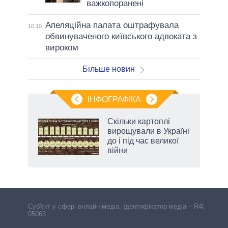
важкопоранені
Апеляційна палата оштрафувала
10:10
обвинуваченого київського адвоката з
вироком
Більше новин
ІНФОГРАФІКА
Скільки картоплі
ть
вирощували в Україні
до і під час великої
війни
Cуб'єкт у сфері онлайн-медіа. Ідентифікатор медіа – R40-
05063