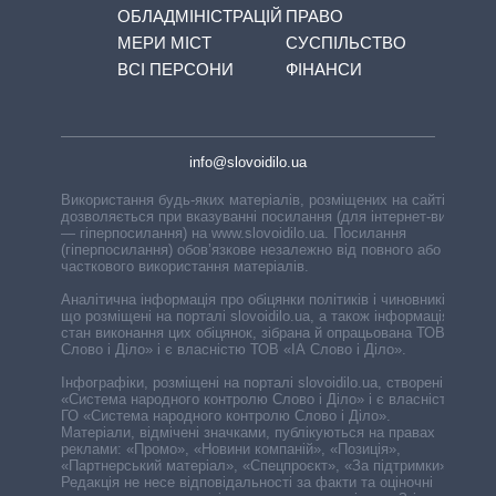
ОБЛАДМІНІСТРАЦІЙ
ПРАВО
МЕРИ МІСТ
СУСПІЛЬСТВО
ВСІ ПЕРСОНИ
ФІНАНСИ
info@slovoidilo.ua
Використання будь-яких матеріалів, розміщених на сайті,
дозволяється при вказуванні посилання (для інтернет-видань
— гіперпосилання) на www.slovoidilo.ua. Посилання
(гіперпосилання) обов’язкове незалежно від повного або
часткового використання матеріалів.
Аналітична інформація про обіцянки політиків і чиновників,
що розміщені на порталі slovoidilo.ua, а також інформація про
стан виконання цих обіцянок, зібрана й опрацьована ТОВ «ІА
Слово і Діло» і є власністю ТОВ «ІА Слово і Діло».
Інфографіки, розміщені на порталі slovoidilo.ua, створені ГО
«Система народного контролю Слово і Діло» і є власністю
ГО «Система народного контролю Слово і Діло».
Матеріали, відмічені значками, публікуються на правах
реклами: «Промо», «Новини компаній», «Позиція»,
«Партнерський матеріал», «Спецпроєкт», «За підтримки».
Редакція не несе відповідальності за факти та оціночні