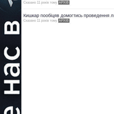
Сказано 11 рокiв тому
АРХІВ
Кишкар пообіцяв домогтись проведення л
Сказано 11 рокiв тому
АРХІВ