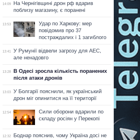
На Чернігівщині дрон рф вдарив
14:09
поблизу магазину, є поранені
Удар по Харкову: мер
13:53
повідомив про 37
постраждалих і 1 загиблого
У Румунії відвели загрозу для АЕС,
13:41
але ненадовго
В Одесі зросла кількість поранених
13:28
після атаки дронів
У Болгарії пояснили, як український
13:03
дрон міг опинитися на її території
Сили оборони вдарили по
12:54
складу росіян у Перекопі
Боднар пояснив, чому Україна досі не
12:32