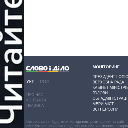
МОНІТОРИНГ
ПРЕЗИДЕНТ І ОФІС
УКР
РОС
ВЕРХОВНА РАДА
КАБІНЕТ МІНІСТРІ
ГОЛОВИ
ПРО НАС
ОБЛАДМІНІСТРАЦІ
КОНТАКТИ
МЕРИ МІСТ
ПРАВИЛА
ВСІ ПЕРСОНИ
Використання будь-яких матеріалів, розміщених на сайті,
обов’язкове незалежно від повного або часткового викори