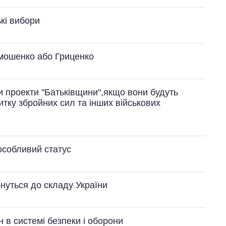
кі вибори
имошенко або Гриценко
 проекти "Батьківщини",якщо вони будуть
итку збройних сил та інших військових
особливий статус
нуться до складу України
 в системі безпеки і оборони