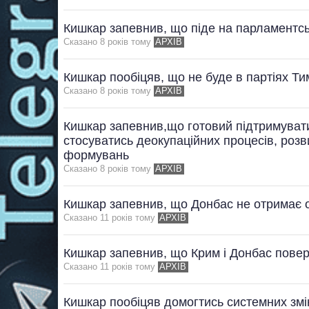
Кишкар запевнив, що піде на парламентсь
Сказано 8 рокiв тому
АРХІВ
Кишкар пообіцяв, що не буде в партіях Т
Сказано 8 рокiв тому
АРХІВ
Кишкар запевнив,що готовий підтримувати
стосуватись деокупаційних процесів, розв
формувань
Сказано 8 рокiв тому
АРХІВ
Кишкар запевнив, що Донбас не отримає 
Сказано 11 рокiв тому
АРХІВ
Кишкар запевнив, що Крим і Донбас повер
Сказано 11 рокiв тому
АРХІВ
Кишкар пообіцяв домогтись системних змін