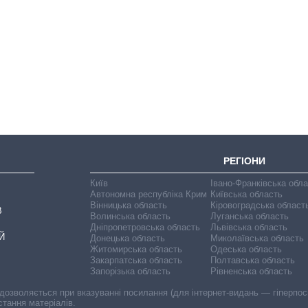
Вісім масованих
ударів по Україні
за літо: Київ та
область стали
головною ціллю
рф
РЕГІОНИ
Київ
Івано-Франківська обл
Автономна республіка Крим
Київська область
Вінницька область
Кіровоградська област
В
Волинська область
Луганська область
Дніпропетровська область
Львівська область
Й
Донецька область
Миколаївська область
Житомирська область
Одеська область
Закарпатська область
Полтавська область
Запорізька область
Рівненська область
 дозволяється при вказуванні посилання (для інтернет-видань — гіперпоси
стання матеріалів.