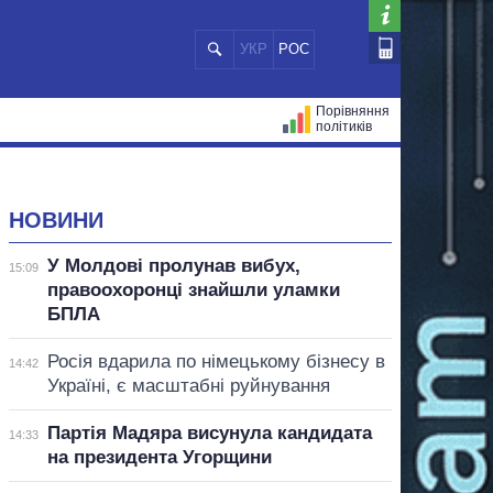
УКР
РОС
Порівняння
політиків
ЦІЙ
МЕРИ МІСТ
ВСІ ПЕРСОНИ
НОВИНИ
У Молдові пролунав вибух,
15:09
правоохоронці знайшли уламки
БПЛА
Росія вдарила по німецькому бізнесу в
14:42
Україні, є масштабні руйнування
Партія Мадяра висунула кандидата
14:33
на президента Угорщини