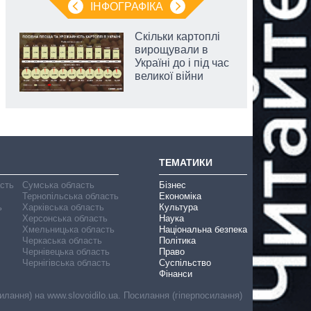
ІНФОГРАФІКА
Скільки картоплі
вирощували в
Україні до і під час
великої війни
ТЕМАТИКИ
асть
Сумська область
Бізнес
Тернопільська область
Економіка
ь
Харківська область
Культура
Херсонська область
Наука
Хмельницька область
Національна безпека
Черкаська область
Політика
Чернівецька область
Право
Чернігівська область
Суспільство
Фінанси
лання) на www.slovoidilo.ua. Посилання (гіперпосилання)