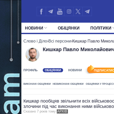
НОВИНИ
ОБIЦЯНКИ
ПОЛIТИКИ
УСІ ПОЛІТИКИ
ПРЕЗИДЕНТ І ОФ
Слово і Діло
›
Всі персони
›
Кишкар Павло Микол
Кишкар Павло Миколайови
ПРОФІЛЬ
ОБІЦЯНКИ
НОВИНИ
ПІДПИСАТИС
ВИКОНАНІ ОБІЦЯНКИ
НЕВИКОНАНІ ОБІЦЯНКИ
ОБІЦЯНКИ У ПРОЦЕСІ
Кишкар пообіцяв звільнити всіх військово
злочини під час виконання ними військово
Сказано 7 рокiв тому
АРХІВ