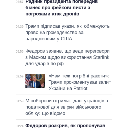
Радник президента попередив
04:57
бізнес про фейкові листи з
погрозами атак дронів
Трамп підписав укази, які обмежують
04:39
право на громадянство за
народженням у США
Федоров заявив, що веде переговори
03:56
з Маском щодо використання Starlink
для ударів по рф
«Нам теж потрібні ракети»:
02:59
Трамп прокоментував запит
України на Patriot
Міноборони отримає дані українців з
01:59
податкової для звірки військового
обліку: що відомо
Федоров розкрив, як пропонував
01:24