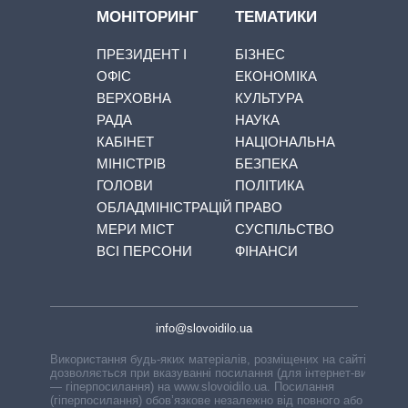
МОНІТОРИНГ
ТЕМАТИКИ
ПРЕЗИДЕНТ І
БІЗНЕС
ОФІС
ЕКОНОМІКА
ВЕРХОВНА
КУЛЬТУРА
РАДА
НАУКА
КАБІНЕТ
НАЦІОНАЛЬНА
МІНІСТРІВ
БЕЗПЕКА
ГОЛОВИ
ПОЛІТИКА
ОБЛАДМІНІСТРАЦІЙ
ПРАВО
МЕРИ МІСТ
СУСПІЛЬСТВО
ВСІ ПЕРСОНИ
ФІНАНСИ
info@slovoidilo.ua
Використання будь-яких матеріалів, розміщених на сайті,
дозволяється при вказуванні посилання (для інтернет-видань
— гіперпосилання) на www.slovoidilo.ua. Посилання
(гіперпосилання) обов’язкове незалежно від повного або