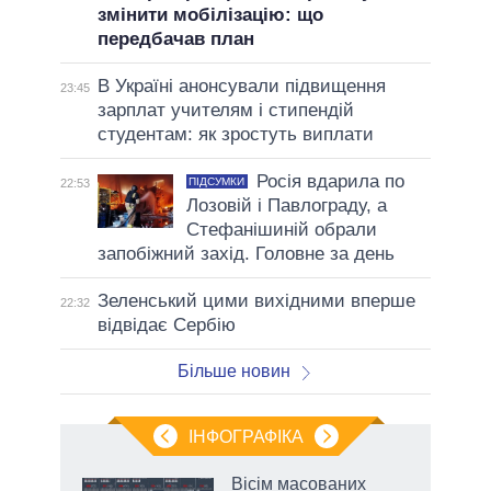
змінити мобілізацію: що
передбачав план
В Україні анонсували підвищення
23:45
зарплат учителям і стипендій
студентам: як зростуть виплати
Росія вдарила по
ПІДСУМКИ
22:53
Лозовій і Павлограду, а
Стефанішиній обрали
запобіжний захід. Головне за день
Зеленський цими вихідними вперше
22:32
відвідає Сербію
Більше новин
ІНФОГРАФІКА
жет
Вісім масованих