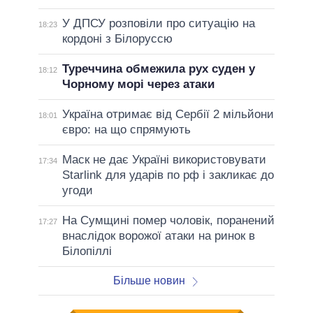
У ДПСУ розповіли про ситуацію на
18:23
кордоні з Білоруссю
Туреччина обмежила рух суден у
18:12
Чорному морі через атаки
Україна отримає від Сербії 2 мільйони
18:01
євро: на що спрямують
Маск не дає Україні використовувати
17:34
Starlink для ударів по рф і закликає до
угоди
На Сумщині помер чоловік, поранений
17:27
внаслідок ворожої атаки на ринок в
Білопіллі
Більше новин