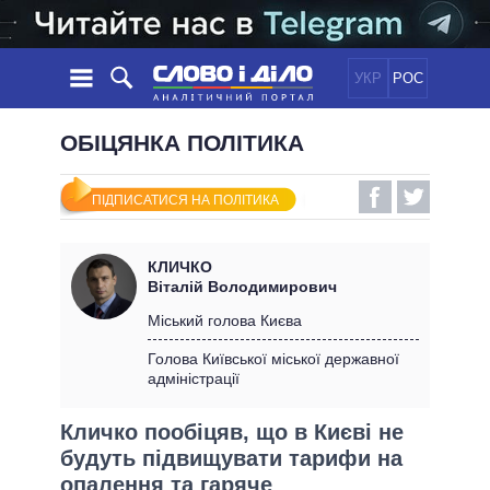
УКР
РОС
НОВИНИ
ОБІЦЯНКА ПОЛІТИКА
ОБIЦЯНКИ
СТРІЧКА
ПОЛІТИКА
ПІДПИСАТИСЯ НА ПОЛІТИКА
ПОДІЇ
ЕКОНОМІКА
ПОЛIТИКИ
СТАТТІ
СУСПІЛЬСТВО
КЛИЧКО
ІНФОГРАФІКА
ДУМКИ
СВІТ
УСІ ПОЛІТИКИ
Віталій Володимирович
ОГЛЯДИ
ПРЕЗИДЕНТ І ОФІС
Міський голова Києва
ВІДЕО
ДАЙДЖЕСТИ
ВЕРХОВНА РАДА
Голова Київської міської державної
ПІДТРИМАТИ
адміністрації
КАБІНЕТ МІНІСТРІВ
ГОЛОВИ ОБЛАДМІНІСТРАЦІЙ
ПОРІВНЯННЯ ПОЛІТИКІВ
Кличко пообіцяв, що в Києві не
МЕРИ МІСТ
будуть підвищувати тарифи на
ВСІ ПЕРСОНИ
опалення та гаряче