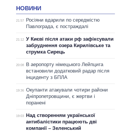
НОВИНИ
Росіяни вдарили по середмістю
21:57
Павлограда, є постраждалі
У Києві після атаки рф зафіксували
21:12
забруднення озера Кирилівське та
струмка Сирець
В аеропорту німецького Лейпцига
20:08
встановили додатковий радар після
інциденту з БПЛА
Окупанти атакували чотири райони
19:36
Дніпропетровщини, є жертви і
поранені
Над створенням української
19:03
антибалістики працюють дві
компанії – Зеленський