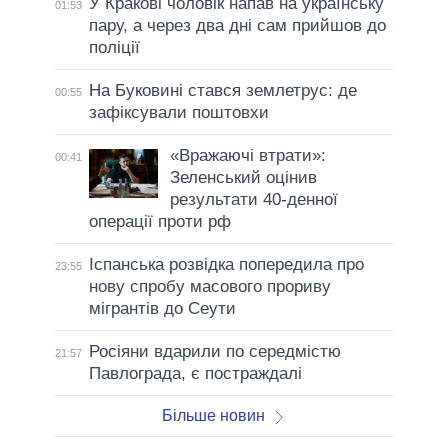
У Кракові чоловік напав на українську
01:53
пару, а через два дні сам прийшов до
поліції
На Буковині стався землетрус: де
00:55
зафіксували поштовхи
«Вражаючі втрати»:
00:41
Зеленський оцінив
результати 40-денної
операції проти рф
Іспанська розвідка попередила про
23:55
нову спробу масового прориву
мігрантів до Сеути
Росіяни вдарили по середмістю
21:57
Павлограда, є постраждалі
Більше новин