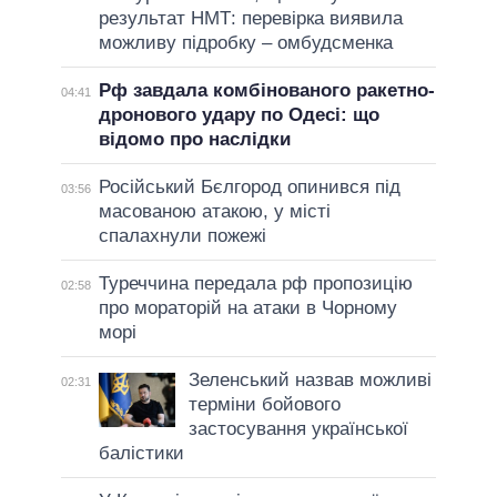
результат НМТ: перевірка виявила
можливу підробку – омбудсменка
Рф завдала комбінованого ракетно-
04:41
дронового удару по Одесі: що
відомо про наслідки
Російський Бєлгород опинився під
03:56
масованою атакою, у місті
спалахнули пожежі
Туреччина передала рф пропозицію
02:58
про мораторій на атаки в Чорному
морі
Зеленський назвав можливі
02:31
терміни бойового
застосування української
балістики