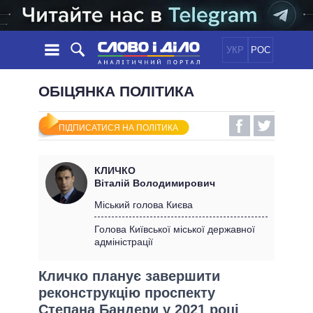
УКР
РОС
НОВИНИ
ОБІЦЯНКА ПОЛІТИКА
ОБIЦЯНКИ
СТРІЧКА
ПОЛІТИКА
ПІДПИСАТИСЯ НА ПОЛІТИКА
ПОДІЇ
ЕКОНОМІКА
ПОЛIТИКИ
СТАТТІ
СУСПІЛЬСТВО
КЛИЧКО
ІНФОГРАФІКА
ДУМКИ
СВІТ
УСІ ПОЛІТИКИ
Віталій Володимирович
ОГЛЯДИ
ПРЕЗИДЕНТ І ОФІС
Міський голова Києва
ВІДЕО
ДАЙДЖЕСТИ
ВЕРХОВНА РАДА
Голова Київської міської державної
ПІДТРИМАТИ
адміністрації
КАБІНЕТ МІНІСТРІВ
ГОЛОВИ ОБЛАДМІНІСТРАЦІЙ
ПОРІВНЯННЯ ПОЛІТИКІВ
Кличко планує завершити
МЕРИ МІСТ
реконструкцію проспекту
ВСІ ПЕРСОНИ
Степана Бандери у 2021 році