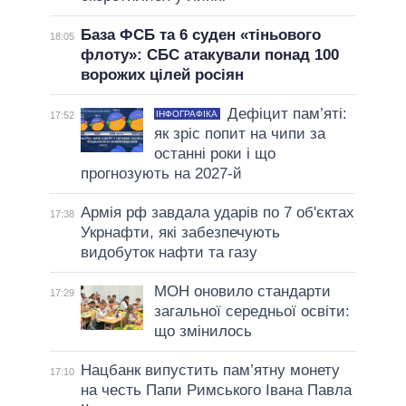
База ФСБ та 6 суден «тіньового
18:05
флоту»: СБС атакували понад 100
ворожих цілей росіян
Дефіцит пам’яті:
ІНФОГРАФІКА
17:52
як зріс попит на чипи за
останні роки і що
прогнозують на 2027-й
Армія рф завдала ударів по 7 об'єктах
17:38
Укрнафти, які забезпечують
видобуток нафти та газу
МОН оновило стандарти
17:29
загальної середньої освіти:
що змінилось
Нацбанк випустить пам’ятну монету
17:10
на честь Папи Римського Івана Павла