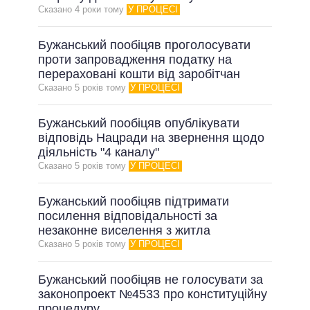
Сказано 4 роки тому
У ПРОЦЕСІ
Бужанський пообіцяв проголосувати
проти запровадження податку на
перераховані кошти від заробітчан
Сказано 5 рокiв тому
У ПРОЦЕСІ
Бужанський пообіцяв опублікувати
відповідь Нацради на звернення щодо
діяльність "4 каналу"
Сказано 5 рокiв тому
У ПРОЦЕСІ
Бужанський пообіцяв підтримати
посилення відповідальності за
незаконне виселення з житла
Сказано 5 рокiв тому
У ПРОЦЕСІ
Бужанський пообіцяв не голосувати за
законопроект №4533 про конституційну
процедуру