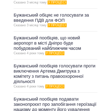
ОБІЦЯНКИ У ПРОЦЕСІ
Сказано 3 мiсяцi тому
У ПРОЦЕСІ
ВСІ ОБІЦЯНКИ
Бужанський обіцяє не голосувати за
АРХІВНІ ОБІЦЯНКИ
введення ПДВ для ФОП
Сказано 3 мiсяцi тому
У ПРОЦЕСІ
Бужанський пообіцяв, що новий
аеропорт в місті Дніпро буде
побудований найближчим часом
Сказано 4 роки тому
У ПРОЦЕСІ
Бужанський пообіцяв голосувати проти
виключення Артема Дмитрука з
комітету з питань правоохоронної
діяльності
Сказано 4 роки тому
У ПРОЦЕСІ
Бужанський пообіцяв подавати
законопроєкт про запобігання героїзації
нацизму до моменту його ухвалення