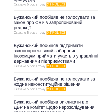
Сказано 5 рокiв тому
У ПРОЦЕСІ
Бужанський пообіцяв не голосувати за
закон про СБУ в запропонованій
редакції
Сказано 5 рокiв тому
У ПРОЦЕСІ
Бужанський пообіцяв підтримати
законопроект, який забороняє
іноземцям приймати участь в управлінні
державними підприємствами
Сказано 5 рокiв тому
У ПРОЦЕСІ
Бужанський пообіцяв не голосувати за
жодне неконституційне рішення
Сказано 5 рокiв тому
У ПРОЦЕСІ
Бужанський пообіцяв викликати в.о
ДБР на комітет щодо нерозслідування