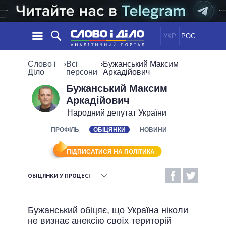
УКР
РОС
НОВИНИ
Слово і
›
Всі
›
Бужанський Максим
Діло
персони
Аркадійович
ОБIЦЯНКИ
СТРІЧКА
ПОЛІТИКА
Бужанський Максим
Аркадійович
ПОДІЇ
ЕКОНОМІКА
ПОЛIТИКИ
Народний депутат України
СТАТТІ
СУСПІЛЬСТВО
ІНФОГРАФІКА
ПРОФІЛЬ
ОБІЦЯНКИ
НОВИНИ
ДУМКИ
СВІТ
УСІ ПОЛІТИКИ
ОГЛЯДИ
ПРЕЗИДЕНТ І ОФІС
ВІДЕО
ПІДПИСАТИСЯ НА ПОЛІТИКА
ДАЙДЖЕСТИ
ВЕРХОВНА РАДА
ПІДТРИМАТИ
КАБІНЕТ МІНІСТРІВ
ОБІЦЯНКИ У ПРОЦЕСІ
ГОЛОВИ ОБЛАДМІНІСТРАЦІЙ
ВИКОНАНІ ОБІЦЯНКИ
ПОРІВНЯННЯ ПОЛІТИКІВ
МЕРИ МІСТ
Бужанський обіцяє, що Україна ніколи
НЕВИКОНАНІ ОБІЦЯНКИ
ВСІ ПЕРСОНИ
не визнає анексію своїх територій