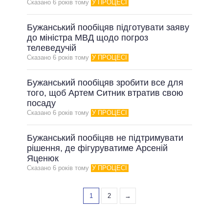
Сказано 6 рокiв тому
У ПРОЦЕСІ
Бужанський пообіцяв підготувати заяву
до міністра МВД щодо погроз
телеведучій
Сказано 6 рокiв тому
У ПРОЦЕСІ
Бужанський пообіцяв зробити все для
того, щоб Артем Ситник втратив свою
посаду
Сказано 6 рокiв тому
У ПРОЦЕСІ
Бужанський пообіцяв не підтримувати
рішення, де фігуруватиме Арсеній
Яценюк
Сказано 6 рокiв тому
У ПРОЦЕСІ
1
2
→