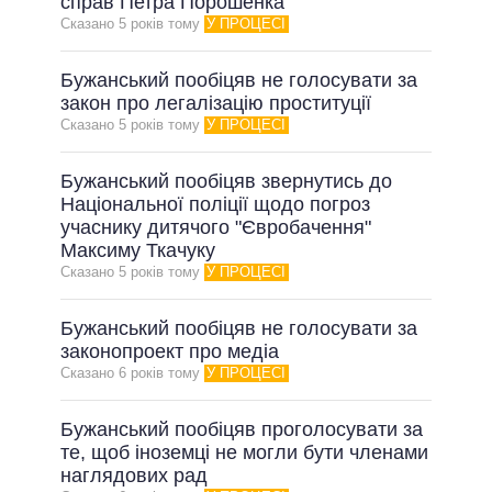
справ Петра Порошенка
Сказано 5 рокiв тому
У ПРОЦЕСІ
Бужанський пообіцяв не голосувати за
закон про легалізацію проституції
Сказано 5 рокiв тому
У ПРОЦЕСІ
Бужанський пообіцяв звернутись до
Національної поліції щодо погроз
учаснику дитячого "Євробачення"
Максиму Ткачуку
Сказано 5 рокiв тому
У ПРОЦЕСІ
Бужанський пообіцяв не голосувати за
законопроект про медіа
Сказано 6 рокiв тому
У ПРОЦЕСІ
Бужанський пообіцяв проголосувати за
те, щоб іноземці не могли бути членами
наглядових рад