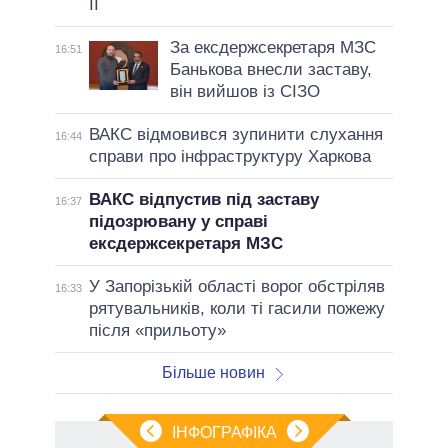
II
За ексдержсекретаря МЗС
16:51
Банькова внесли заставу,
він вийшов із СІЗО
ВАКС відмовився зупинити слухання
16:44
справи про інфраструктуру Харкова
ВАКС відпустив під заставу
16:37
підозрювану у справі
ексдержсекретаря МЗС
У Запорізькій області ворог обстріляв
16:33
рятувальників, коли ті гасили пожежу
після «прильоту»
Більше новин
ІНФОГРАФІКА