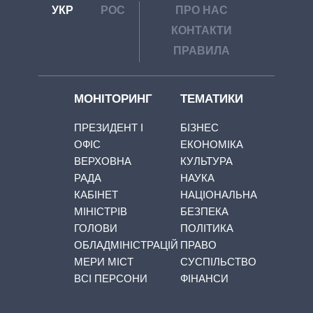
УКР
РОС
ПРО НАС
КОНТАКТИ
ПРАВИЛА
МОНІТОРИНГ
ТЕМАТИКИ
ПРЕЗИДЕНТ І
БІЗНЕС
ОФІС
ЕКОНОМІКА
ВЕРХОВНА
КУЛЬТУРА
РАДА
НАУКА
КАБІНЕТ
НАЦІОНАЛЬНА
МІНІСТРІВ
БЕЗПЕКА
ГОЛОВИ
ПОЛІТИКА
ОБЛАДМІНІСТРАЦІЙ
ПРАВО
МЕРИ МІСТ
СУСПІЛЬСТВО
ВСІ ПЕРСОНИ
ФІНАНСИ