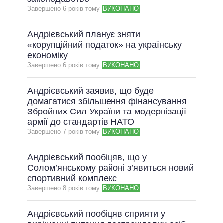
Завершено 6 рокiв тому
ВИКОНАНО
ВСІ ОБІЦЯНКИ
АРХІВНІ ОБІЦЯНКИ
Андрієвський планує зняти
«корупційний податок» на українську
економіку
Завершено 6 рокiв тому
ВИКОНАНО
Андрієвський заявив, що буде
домагатися збільшення фінансування
Збройних Сил України та модернізації
армії до стандартів НАТО
Завершено 7 рокiв тому
ВИКОНАНО
Андрієвський пообіцяв, що у
Солом’янському районі з’явиться новий
спортивний комплекс
Завершено 8 рокiв тому
ВИКОНАНО
Андрієвський пообіцяв сприяти у