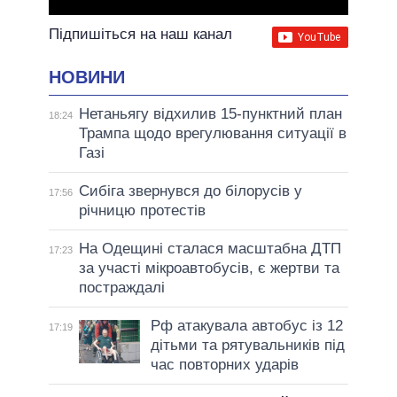
Підпишіться на наш канал
НОВИНИ
Нетаньягу відхилив 15-пунктний план
18:24
Трампа щодо врегулювання ситуації в
Газі
Сибіга звернувся до білорусів у
17:56
річницю протестів
На Одещині сталася масштабна ДТП
17:23
за участі мікроавтобусів, є жертви та
постраждалі
Рф атакувала автобус із 12
17:19
дітьми та рятувальників під
час повторних ударів