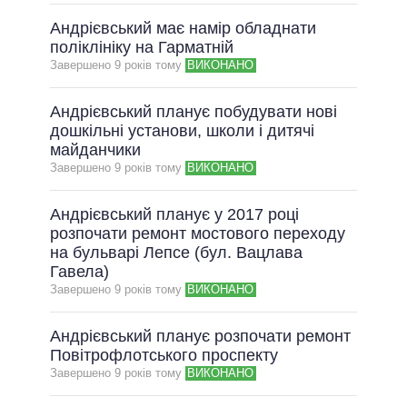
Андрієвський має намір обладнати
поліклініку на Гарматній
Завершено 9 рокiв тому
ВИКОНАНО
Андрієвський планує побудувати нові
дошкільні установи, школи і дитячі
майданчики
Завершено 9 рокiв тому
ВИКОНАНО
Андрієвський планує у 2017 році
розпочати ремонт мостового переходу
на бульварі Лепсе (бул. Вацлава
Гавела)
Завершено 9 рокiв тому
ВИКОНАНО
Андрієвський планує розпочати ремонт
Повітрофлотського проспекту
Завершено 9 рокiв тому
ВИКОНАНО