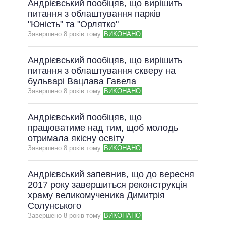
Андрієвський пообіцяв, що вирішить
питання з облаштування парків
"Юність" та "Орлятко"
Завершено 8 рокiв тому
ВИКОНАНО
Андрієвський пообіцяв, що вирішить
питання з облаштування скверу на
бульварі Вацлава Гавела
Завершено 8 рокiв тому
ВИКОНАНО
Андрієвський пообіцяв, що
працюватиме над тим, щоб молодь
отримала якісну освіту
Завершено 8 рокiв тому
ВИКОНАНО
Андрієвський запевнив, що до вересня
2017 року завершиться реконструкція
храму великомученика Димитрія
Солунського
Завершено 8 рокiв тому
ВИКОНАНО