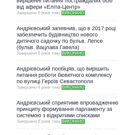
вирішенні питання постраждалих осіб
від афери «Еліта-Центр»
Завершено 8 рокiв тому
ВИКОНАНО
Андрієвський запевнив, що в 2017 році
забезпечить будівництво нового
дитячого садочку по бульв. Лепсе
(бульв. Вацлава Гавела)
Завершено 8 рокiв тому
ВИКОНАНО
Андрієвський пообіцяв, що вирішить
питання роботи бюветного комплексу
по вулиці Героїв Севастополя
Завершено 8 рокiв тому
ВИКОНАНО
Андрієвський сприятиме впровадженню
принципу формування парламенту за
системою з відкритими списками
Завершено 8 рокiв тому
ВИКОНАНО