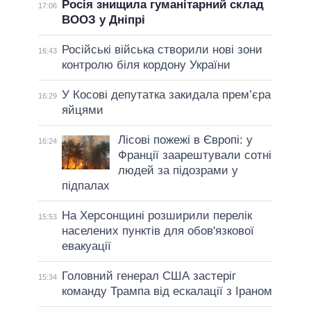
Росія знищила гуманітарний склад
17:06
ВООЗ у Дніпрі
Російські війська створили нові зони
16:43
контролю біля кордону України
У Косові депутатка закидала прем’єра
16:29
яйцями
Лісові пожежі в Європі: у
16:24
Франції заарештували сотні
людей за підозрами у
підпалах
На Херсонщині розширили перелік
15:53
населених пунктів для обов'язкової
евакуації
Головний генерал США застеріг
15:34
команду Трампа від ескалації з Іраном