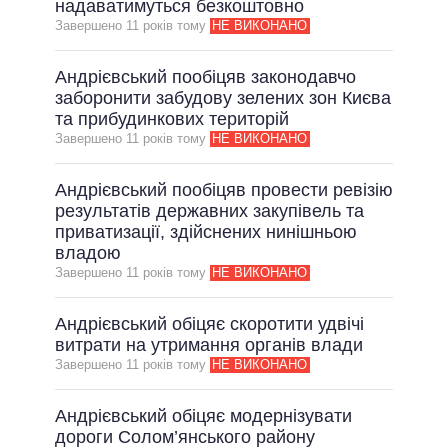
надаватимуться безкоштовно
Завершено 11 рокiв тому
НЕ ВИКОНАНО
Андрієвський пообіцяв законодавчо
заборонити забудову зелених зон Києва
та прибудинкових територій
Завершено 11 рокiв тому
НЕ ВИКОНАНО
Андрієвський пообіцяв провести ревізію
результатів державних закупівель та
приватизації, здійснених нинішньою
владою
Завершено 11 рокiв тому
НЕ ВИКОНАНО
Андрієвський обіцяє скоротити удвічі
витрати на утримання органів влади
Завершено 11 рокiв тому
НЕ ВИКОНАНО
Андрієвський обіцяє модернізувати
дороги Солом’янського району