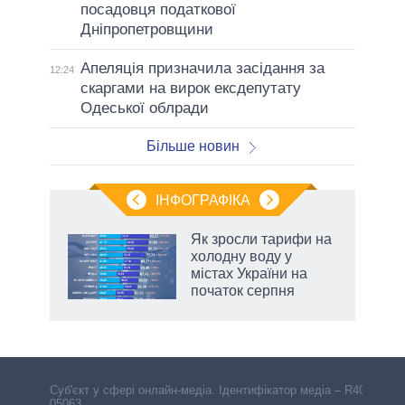
посадовця податкової
Дніпропетровщини
Апеляція призначила засідання за
12:24
скаргами на вирок ексдепутату
Одеської облради
Більше новин
ІНФОГРАФІКА
Як зросли тарифи на
ладів
холодну воду у
містах України на
початок серпня
Cуб'єкт у сфері онлайн-медіа. Ідентифікатор медіа – R40-
05063