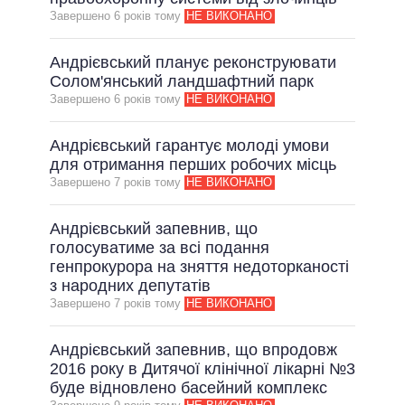
Завершено 6 рокiв тому
НЕ ВИКОНАНО
ВСІ ОБІЦЯНКИ
АРХІВНІ ОБІЦЯНКИ
Андрієвський планує реконструювати
Солом'янський ландшафтний парк
Завершено 6 рокiв тому
НЕ ВИКОНАНО
Андрієвський гарантує молоді умови
для отримання перших робочих місць
Завершено 7 рокiв тому
НЕ ВИКОНАНО
Андрієвський запевнив, що
голосуватиме за всі подання
генпрокурора на зняття недоторканості
з народних депутатів
Завершено 7 рокiв тому
НЕ ВИКОНАНО
Андрієвський запевнив, що впродовж
2016 року в Дитячої клінічної лікарні №3
буде відновлено басейний комплекс