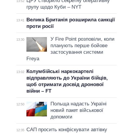
ЦРУ створило секретну оперативну
13:52
групу щодо Куби – NYT
Велика Британія розширила санкції
13:41
проти росії
У Fire Point розповіли, коли
13:30
планують перше бойове
застосування системи
Freya
Колумбійські наркокартелі
13:02
відправляють до України бійців,
щоб отримати досвід дронової
війни – FT
Польща надасть Україні
12:50
новий пакет військової
допомоги
САП просить конфіскувати автівку
12:35