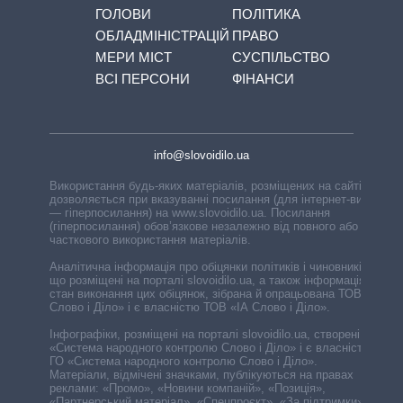
ГОЛОВИ
ПОЛІТИКА
ОБЛАДМІНІСТРАЦІЙ
ПРАВО
МЕРИ МІСТ
СУСПІЛЬСТВО
ВСІ ПЕРСОНИ
ФІНАНСИ
info@slovoidilo.ua
Використання будь-яких матеріалів, розміщених на сайті,
дозволяється при вказуванні посилання (для інтернет-видань
— гіперпосилання) на www.slovoidilo.ua. Посилання
(гіперпосилання) обов’язкове незалежно від повного або
часткового використання матеріалів.
Аналітична інформація про обіцянки політиків і чиновників,
що розміщені на порталі slovoidilo.ua, а також інформація про
стан виконання цих обіцянок, зібрана й опрацьована ТОВ «ІА
Слово і Діло» і є власністю ТОВ «ІА Слово і Діло».
Інфографіки, розміщені на порталі slovoidilo.ua, створені ГО
«Система народного контролю Слово і Діло» і є власністю
ГО «Система народного контролю Слово і Діло».
Матеріали, відмічені значками, публікуються на правах
реклами: «Промо», «Новини компаній», «Позиція»,
«Партнерський матеріал», «Спецпроєкт», «За підтримки».