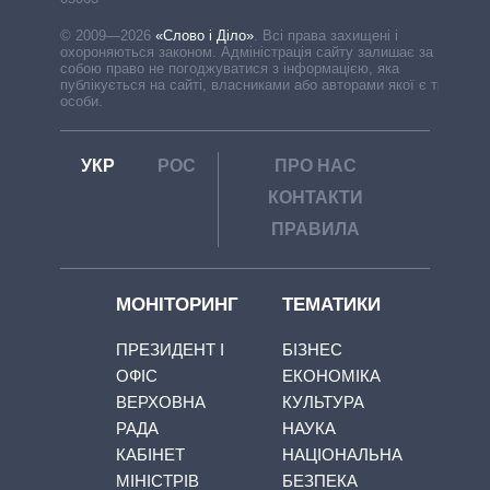
© 2009—2026
«Слово і Діло»
.
Всі права захищені і
охороняються законом. Адміністрація сайту залишає за
собою право не погоджуватися з інформацією, яка
публікується на сайті, власниками або авторами якої є треті
особи.
УКР
РОС
ПРО НАС
КОНТАКТИ
ПРАВИЛА
МОНІТОРИНГ
ТЕМАТИКИ
ПРЕЗИДЕНТ І
БІЗНЕС
ОФІС
ЕКОНОМІКА
ВЕРХОВНА
КУЛЬТУРА
РАДА
НАУКА
КАБІНЕТ
НАЦІОНАЛЬНА
МІНІСТРІВ
БЕЗПЕКА