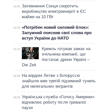
Затемнення Сонця скоротить
03:59
виробництво електроенергії в ЄС
майже на 10 ГВт
«Потрібен новий силовий блок»:
02:59
Залужний пояснив свої слова про
вступ України до НАТО
Кремль готував замах на
02:15
очільника компанії, що
постачає дрони Україні –
Die Zeit
На кордоні Литви з Білоруссю
00:58
знайшли вже третій підземний тунель
для нелегальних мігрантів
Українська служба «Голосу Америки»
00:26
відновлює роботу після тривалої
паузи