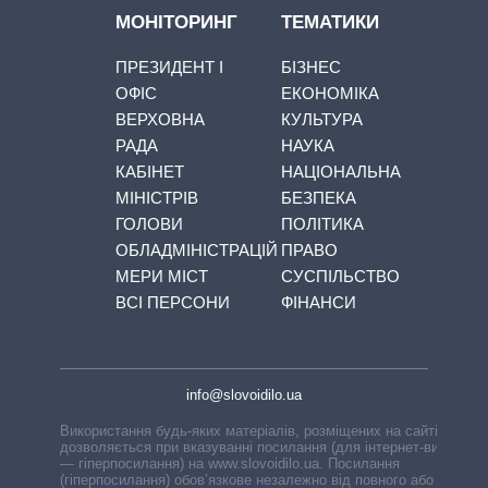
МОНІТОРИНГ
ТЕМАТИКИ
ПРЕЗИДЕНТ І
БІЗНЕС
ОФІС
ЕКОНОМІКА
ВЕРХОВНА
КУЛЬТУРА
РАДА
НАУКА
КАБІНЕТ
НАЦІОНАЛЬНА
МІНІСТРІВ
БЕЗПЕКА
ГОЛОВИ
ПОЛІТИКА
ОБЛАДМІНІСТРАЦІЙ
ПРАВО
МЕРИ МІСТ
СУСПІЛЬСТВО
ВСІ ПЕРСОНИ
ФІНАНСИ
info@slovoidilo.ua
Використання будь-яких матеріалів, розміщених на сайті,
дозволяється при вказуванні посилання (для інтернет-видань
— гіперпосилання) на www.slovoidilo.ua. Посилання
(гіперпосилання) обов’язкове незалежно від повного або