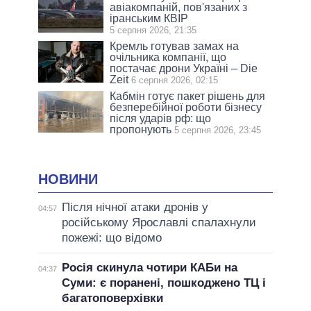
авіакомпаній, пов'язаних з
іранським КВІР
5 серпня 2026, 21:35
Кремль готував замах на
очільника компанії, що
постачає дрони Україні – Die
Zeit
6 серпня 2026, 02:15
Кабмін готує пакет рішень для
безперебійної роботи бізнесу
після ударів рф: що
пропонують
5 серпня 2026, 23:45
НОВИНИ
Після нічної атаки дронів у
04:57
російському Ярославлі спалахнули
пожежі: що відомо
Росія скинула чотири КАБи на
04:37
Суми: є поранені, пошкоджено ТЦ і
багатоповерхівки