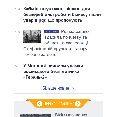
Кабмін готує пакет рішень для
23:45
безперебійної роботи бізнесу після
ударів рф: що пропонують
Рф масовано
ПІДСУМКИ
23:00
вдарила по Києву та
області, а експосолці
Стефанішиній вручили підозру.
Головне за день
У Молдові виявили уламки
22:18
російського безпілотника
«Герань-2»
Більше новин
ІНФОГРАФІКА
Вісім масованих