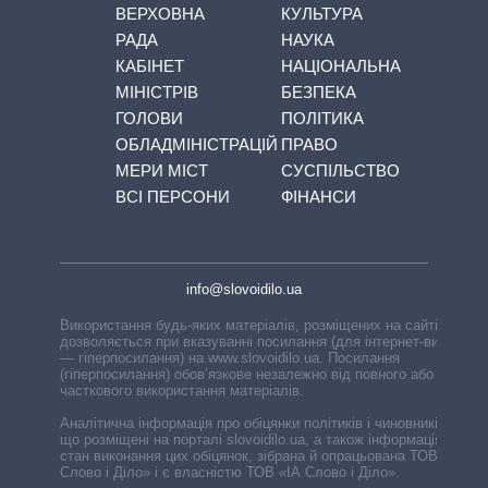
ВЕРХОВНА
КУЛЬТУРА
РАДА
НАУКА
КАБІНЕТ
НАЦІОНАЛЬНА
МІНІСТРІВ
БЕЗПЕКА
ГОЛОВИ
ПОЛІТИКА
ОБЛАДМІНІСТРАЦІЙ
ПРАВО
МЕРИ МІСТ
СУСПІЛЬСТВО
ВСІ ПЕРСОНИ
ФІНАНСИ
info@slovoidilo.ua
Використання будь-яких матеріалів, розміщених на сайті,
дозволяється при вказуванні посилання (для інтернет-видань
— гіперпосилання) на www.slovoidilo.ua. Посилання
(гіперпосилання) обов’язкове незалежно від повного або
часткового використання матеріалів.
Аналітична інформація про обіцянки політиків і чиновників,
що розміщені на порталі slovoidilo.ua, а також інформація про
стан виконання цих обіцянок, зібрана й опрацьована ТОВ «ІА
Слово і Діло» і є власністю ТОВ «ІА Слово і Діло».