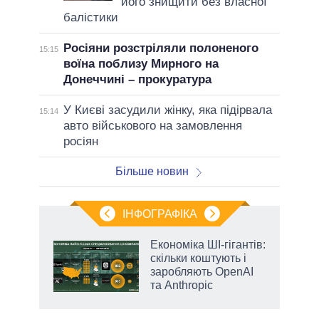
його знищити без власної
балістики
Росіяни розстріляли полоненого
15:15
воїна поблизу Мирного на
Донеччині – прокуратура
У Києві засудили жінку, яка підірвала
15:14
авто військового на замовлення
росіян
Більше новин
ІНФОГРАФІКА
и на
Економіка ШІ-гігантів:
скільки коштують і
а
заробляють OpenAI
та Anthropic