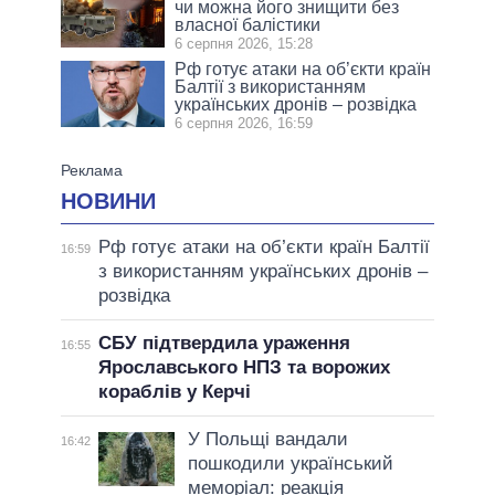
чи можна його знищити без
власної балістики
6 серпня 2026, 15:28
Рф готує атаки на об’єкти країн
Балтії з використанням
українських дронів – розвідка
6 серпня 2026, 16:59
НОВИНИ
Рф готує атаки на об’єкти країн Балтії
16:59
з використанням українських дронів –
розвідка
СБУ підтвердила ураження
16:55
Ярославського НПЗ та ворожих
кораблів у Керчі
У Польщі вандали
16:42
пошкодили український
меморіал: реакція