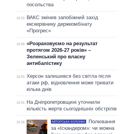
посольства
ВАКС змінив запобіжний захід
16:20
екскерівнику держкомбінату
«Прогрес»
«Розраховуємо на результат
16:08
протягом 2026-27 років» –
Зеленський про власну
антибалістику
Херсон залишився без світла після
16:03
атаки рф, відновлення може тривати
кілька днів
На Дніпропетровщині уточнили
15:55
кількість жертв сьогоднішніх обстрілів
Полювання
АВТОРСЬКА КОЛОНКА
15:28
за «Іскандером»: чи можна