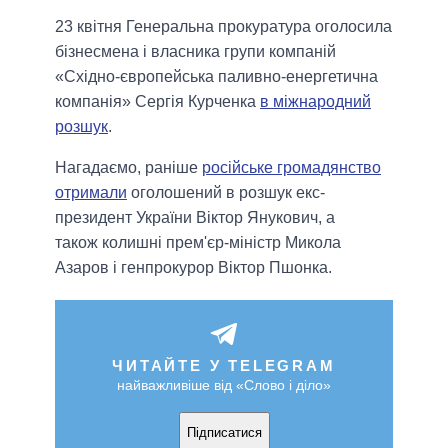
23 квітня Генеральна прокуратура оголосила
бізнесмена і власника групи компаній
«Східно-європейська паливно-енергетична
компанія» Сергія Курченка
в міжнародний
розшук
.
Нагадаємо, раніше
російське громадянство
отримали
оголошений в розшук екс-
президент України Віктор Янукович, а
також колишні прем'єр-міністр Микола
Азаров і генпрокурор Віктор Пшонка.
ЧИТАЙТЕ У TELEGRAM
найважливіше від «Слово і діло»
Підписатися