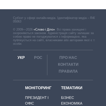
Cуб'єкт у сфері онлайн-медіа. Ідентифікатор медіа – R40-
05063
© 2009—2026
«Слово і Діло»
.
Всі права захищені і
охороняються законом. Адміністрація сайту залишає за
собою право не погоджуватися з інформацією, яка
публікується на сайті, власниками або авторами якої є треті
особи.
УКР
РОС
ПРО НАС
КОНТАКТИ
ПРАВИЛА
МОНІТОРИНГ
ТЕМАТИКИ
ПРЕЗИДЕНТ І
БІЗНЕС
ОФІС
ЕКОНОМІКА