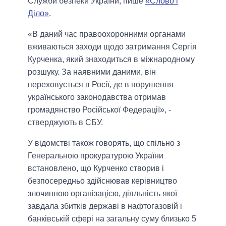
Служби безпеки України, пише
«Слово і
Діло»
.
«В даний час правоохоронними органами
вживаються заходи щодо затримання Сергія
Курченка, який знаходиться в міжнародному
розшуку. За наявними даними, він
переховується в Росії, де в порушення
українського законодавства отримав
громадянство Російської Федерації», -
стверджують в СБУ.
У відомстві також говорять, що спільно з
Генеральною прокуратурою України
встановлено, що Курченко створив і
безпосередньо здійснював керівництво
злочинною організацією, діяльність якої
завдала збитків державі в нафтогазовій і
банківській сфері на загальну суму близько 5