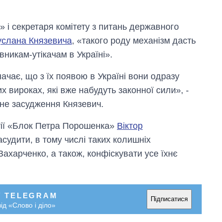
» і секретаря комітету з питань державного
услана Князевича
, «такого роду механізм дасть
вникам-утікачам в Україні».
ачає, що з їх появою в Україні вони одразу
 вироках, які вже набудуть законної сили», -
Дефіцит пам’яті:
не засудження Князевич.
як зріс попит на
чипи за останні
тії «Блок Петра Порошенка»
Віктор
роки і що
прогнозують на
судити, в тому числі таких колишніх
2027-й
Захарченко, а також, конфіскувати усе їхнє
У TELEGRAM
Підписатися
ід «Слово і діло»