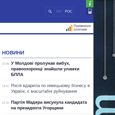
УКР
РОС
Порівняння
політиків
ЦІЙ
МЕРИ МІСТ
ВСІ ПЕРСОНИ
НОВИНИ
У Молдові пролунав вибух,
15:09
правоохоронці знайшли уламки
БПЛА
Росія вдарила по німецькому бізнесу в
14:42
Україні, є масштабні руйнування
Партія Мадяра висунула кандидата
14:33
на президента Угорщини