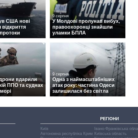
9 серпня
ув США нові
У Молдові пролунав вибух,
 відкриття
правоохоронці знайшли
 протоки
уламки БПЛА
9 серпня
 дрони вдарили
Одна з наймасштабніших
кій ППО та суднах
атак року: частина Одеси
 морі
залишилася без світла
РЕГІОНИ
Київ
Івано-Франківська обл
Автономна республіка Крим
Київська область