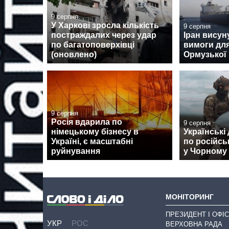
9 серпня
У Харкові зросла кількість
9 серпня
постраждалих через удар
Іран висун
по багатоповерхівці
вимоги для
(оновлено)
Ормузької
9 серпня
Росія вдарила по
9 серпня
німецькому бізнесу в
Українські
Україні, є масштабні
по російсь
руйнування
у Чорному
МОНІТОРИНГ
ПРЕЗИДЕНТ І ОФІС
УКР
РОС
ВЕРХОВНА РАДА