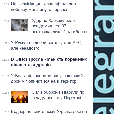
На Чернігівщині дрон рф вдарив
14:09
поблизу магазину, є поранені
Удар по Харкову: мер
13:53
повідомив про 37
постраждалих і 1 загиблого
У Румунії відвели загрозу для АЕС,
13:41
але ненадовго
В Одесі зросла кількість поранених
13:28
після атаки дронів
У Болгарії пояснили, як український
13:03
дрон міг опинитися на її території
Сили оборони вдарили по
12:54
складу росіян у Перекопі
Боднар пояснив, чому Україна досі не
12:32