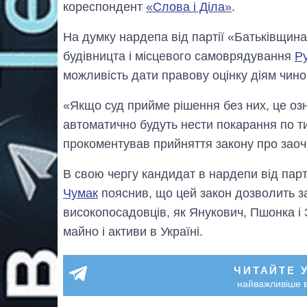
кореспондент
«Слова і Діла»
.
На думку нардепа від партії «Батьківщина
будівницта і місцевого самоврядування
Р
можливість дати правову оцінку діям чино
«Якщо суд прийме рішення без них, це озн
автоматично будуть нести покарання по тих
прокоментував прийняття закону про заоч
В свою чергу кандидат в нардепи від пар
Чумак
пояснив, що цей закон дозволить за
високопосадовців, як Янукович, Пшонка і 
майно і активи в Україні.
ЧИТАЙТЕ 
найважливіше в