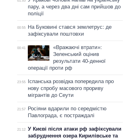
01:53
пару, а через два дні сам прийшов до
поліції
На Буковині стався землетрус: де
00:55
зафіксували поштовхи
«Вражаючі втрати»:
00:41
Зеленський оцінив
результати 40-денної
операції проти рф
Іспанська розвідка попередила про
23:55
нову спробу масового прориву
мігрантів до Сеути
Росіяни вдарили по середмістю
21:57
Павлограда, є постраждалі
У Києві після атаки рф зафіксували
21:12
забруднення озера Кирилівське та