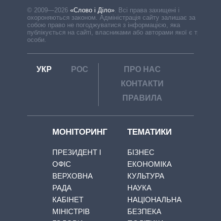
© 2009—2026
«Слово і Діло»
.
Всі права захищені і
охороняються законом. Адміністрація сайту залишає за
собою право не погоджуватися з інформацією, яка
публікується на сайті, власниками або авторами якої є треті
особи.
УКР
РОС
ПРО НАС
КОНТАКТИ
ПРАВИЛА
МОНІТОРИНГ
ТЕМАТИКИ
ПРЕЗИДЕНТ І
БІЗНЕС
ОФІС
ЕКОНОМІКА
ВЕРХОВНА
КУЛЬТУРА
РАДА
НАУКА
КАБІНЕТ
НАЦІОНАЛЬНА
МІНІСТРІВ
БЕЗПЕКА