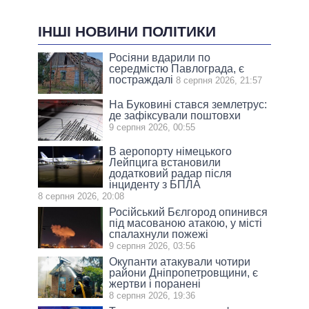
ІНШІ НОВИНИ ПОЛІТИКИ
Росіяни вдарили по
середмістю Павлограда, є
постраждалі
8 серпня 2026, 21:57
На Буковині стався землетрус:
де зафіксували поштовхи
9 серпня 2026, 00:55
В аеропорту німецького
Лейпцига встановили
додатковий радар після
інциденту з БПЛА
8 серпня 2026, 20:08
Російський Бєлгород опинився
під масованою атакою, у місті
спалахнули пожежі
9 серпня 2026, 03:56
Окупанти атакували чотири
райони Дніпропетровщини, є
жертви і поранені
8 серпня 2026, 19:36