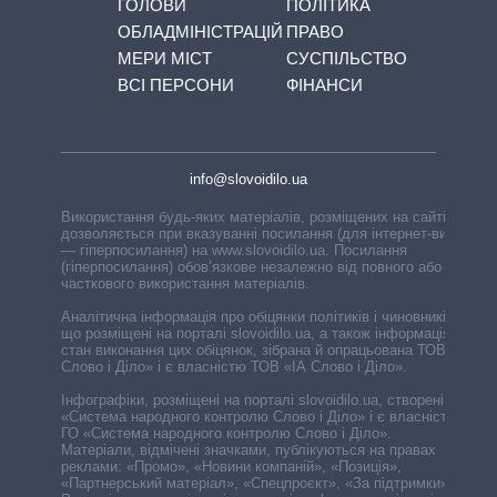
ГОЛОВИ
ПОЛІТИКА
ОБЛАДМІНІСТРАЦІЙ
ПРАВО
МЕРИ МІСТ
СУСПІЛЬСТВО
ВСІ ПЕРСОНИ
ФІНАНСИ
info@slovoidilo.ua
Використання будь-яких матеріалів, розміщених на сайті,
дозволяється при вказуванні посилання (для інтернет-видань
— гіперпосилання) на www.slovoidilo.ua. Посилання
(гіперпосилання) обов’язкове незалежно від повного або
часткового використання матеріалів.
Аналітична інформація про обіцянки політиків і чиновників,
що розміщені на порталі slovoidilo.ua, а також інформація про
стан виконання цих обіцянок, зібрана й опрацьована ТОВ «ІА
Слово і Діло» і є власністю ТОВ «ІА Слово і Діло».
Інфографіки, розміщені на порталі slovoidilo.ua, створені ГО
«Система народного контролю Слово і Діло» і є власністю
ГО «Система народного контролю Слово і Діло».
Матеріали, відмічені значками, публікуються на правах
реклами: «Промо», «Новини компаній», «Позиція»,
«Партнерський матеріал», «Спецпроєкт», «За підтримки».