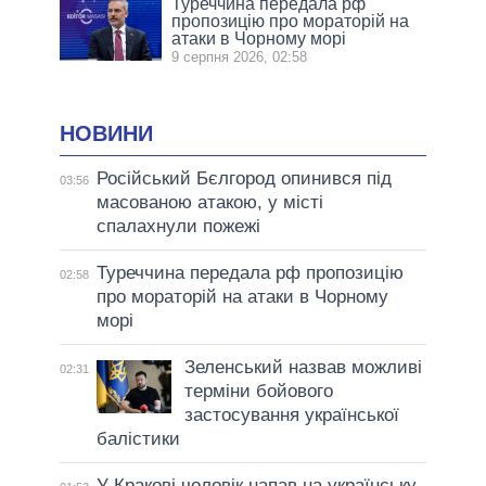
Туреччина передала рф
пропозицію про мораторій на
атаки в Чорному морі
9 серпня 2026, 02:58
НОВИНИ
Російський Бєлгород опинився під
03:56
масованою атакою, у місті
спалахнули пожежі
Туреччина передала рф пропозицію
02:58
про мораторій на атаки в Чорному
морі
Зеленський назвав можливі
02:31
терміни бойового
застосування української
балістики
У Кракові чоловік напав на українську