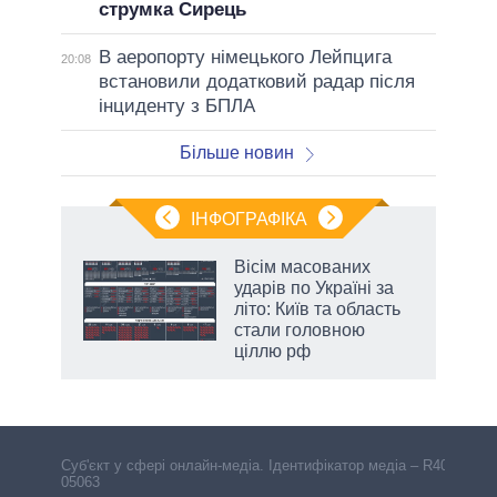
струмка Сирець
В аеропорту німецького Лейпцига
20:08
встановили додатковий радар після
інциденту з БПЛА
Більше новин
ІНФОГРАФІКА
 5
Вісім масованих
вго
ударів по Україні за
літо: Київ та область
стали головною
ціллю рф
аспі
Cуб'єкт у сфері онлайн-медіа. Ідентифікатор медіа – R40-
05063