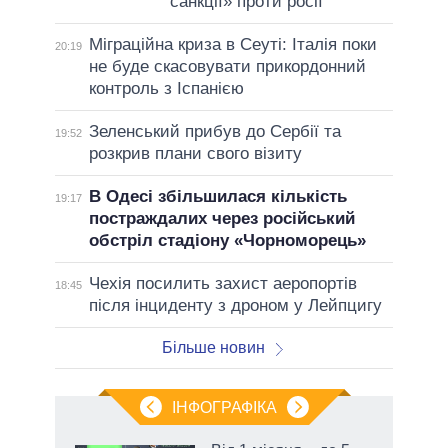
санкції» проти росії
Міграційна криза в Сеуті: Італія поки
20:19
не буде скасовувати прикордонний
контроль з Іспанією
Зеленський прибув до Сербії та
19:52
розкрив плани свого візиту
В Одесі збільшилася кількість
19:17
постраждалих через російський
обстріл стадіону «Чорноморець»
Чехія посилить захист аеропортів
18:45
після інциденту з дроном у Лейпцигу
Більше новин
ІНФОГРАФІКА