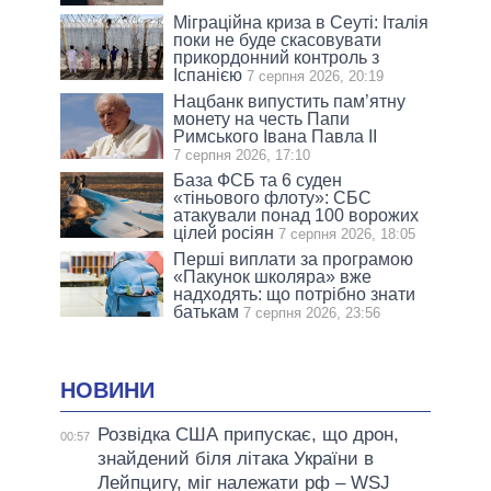
Міграційна криза в Сеуті: Італія
поки не буде скасовувати
прикордонний контроль з
Іспанією
7 серпня 2026, 20:19
Нацбанк випустить пам’ятну
монету на честь Папи
Римського Івана Павла II
7 серпня 2026, 17:10
База ФСБ та 6 суден
«тіньового флоту»: СБС
атакували понад 100 ворожих
цілей росіян
7 серпня 2026, 18:05
Перші виплати за програмою
«Пакунок школяра» вже
надходять: що потрібно знати
батькам
7 серпня 2026, 23:56
НОВИНИ
Розвідка США припускає, що дрон,
00:57
знайдений біля літака України в
Лейпцигу, міг належати рф – WSJ