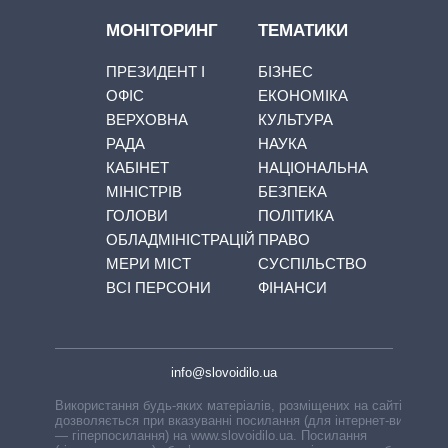
МОНІТОРИНГ
ТЕМАТИКИ
ПРЕЗИДЕНТ І
БІЗНЕС
ОФІС
ЕКОНОМІКА
ВЕРХОВНА
КУЛЬТУРА
РАДА
НАУКА
КАБІНЕТ
НАЦІОНАЛЬНА
МІНІСТРІВ
БЕЗПЕКА
ГОЛОВИ
ПОЛІТИКА
ОБЛАДМІНІСТРАЦІЙ
ПРАВО
МЕРИ МІСТ
СУСПІЛЬСТВО
ВСІ ПЕРСОНИ
ФІНАНСИ
info@slovoidilo.ua
Використання будь-яких матеріалів, розміщених на сайті,
дозволяється при вказуванні посилання (для інтернет-видань
— гіперпосилання) на www.slovoidilo.ua. Посилання