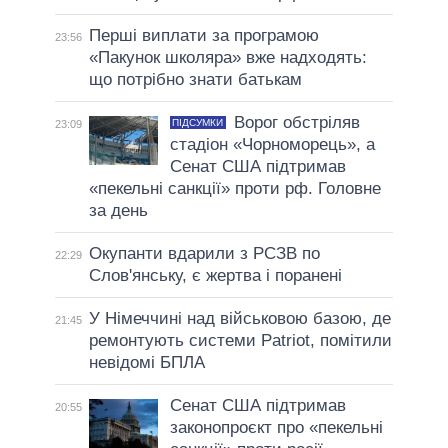
Перші виплати за програмою
23:56
«Пакунок школяра» вже надходять:
що потрібно знати батькам
Ворог обстріляв
ПІДСУМКИ
23:09
стадіон «Чорноморець», а
Сенат США підтримав
«пекельні санкції» проти рф. Головне
за день
Окупанти вдарили з РСЗВ по
22:29
Слов'янську, є жертва і поранені
У Німеччині над військовою базою, де
21:45
ремонтують системи Patriot, помітили
невідомі БПЛА
Сенат США підтримав
20:55
законопроєкт про «пекельні