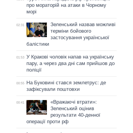
про мораторій на атаки в Чорному
морі
Зеленський назвав можливі
02:31
терміни бойового
застосування української
балістики
У Кракові чоловік напав на українську
01:53
пару, а через два дні сам прийшов до
поліції
На Буковині стався землетрус: де
00:55
зафіксували поштовхи
«Вражаючі втрати»:
00:41
Зеленський оцінив
результати 40-денної
операції проти рф