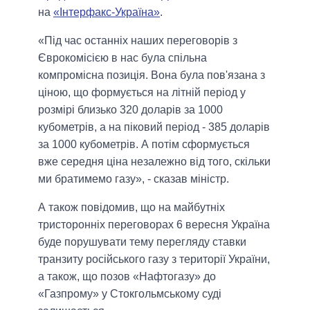
на
«Інтерфакс-Україна»
.
«Під час останніх наших переговорів з
Єврокомісією в нас була спільна
компромісна позиція. Вона була пов'язана з
ціною, що формується на літній період у
розмірі близько 320 доларів за 1000
кубометрів, а на піковий період - 385 доларів
за 1000 кубометрів. А потім сформується
вже середня ціна незалежно від того, скільки
ми братимемо газу», - сказав міністр.
А також повідомив, що на майбутніх
тристоронніх переговорах 6 вересня Україна
буде порушувати тему перегляду ставки
транзиту російського газу з території України,
а також, що позов «Нафтогазу» до
«Газпрому» у Стокгольмському суді