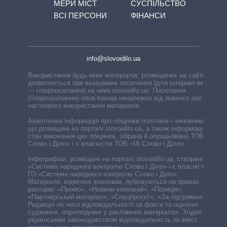
МЕРИ МІСТ
СУСПІЛЬСТВО
ВСІ ПЕРСОНИ
ФІНАНСИ
info@slovoidilo.ua
Використання будь-яких матеріалів, розміщених на сайті,
дозволяється при вказуванні посилання (для інтернет-видань
— гіперпосилання) на www.slovoidilo.ua. Посилання
(гіперпосилання) обов’язкове незалежно від повного або
часткового використання матеріалів.
Аналітична інформація про обіцянки політиків і чиновників,
що розміщені на порталі slovoidilo.ua, а також інформація про
стан виконання цих обіцянок, зібрана й опрацьована ТОВ «ІА
Слово і Діло» і є власністю ТОВ «ІА Слово і Діло».
Інфографіки, розміщені на порталі slovoidilo.ua, створені ГО
«Система народного контролю Слово і Діло» і є власністю
ГО «Система народного контролю Слово і Діло».
Матеріали, відмічені значками, публікуються на правах
реклами: «Промо», «Новини компаній», «Позиція»,
«Партнерський матеріал», «Спецпроєкт», «За підтримки».
Редакція не несе відповідальності за факти та оціночні
судження, оприлюднені у рекламних матеріалах. Згідно з
українським законодавством відповідальність за зміст