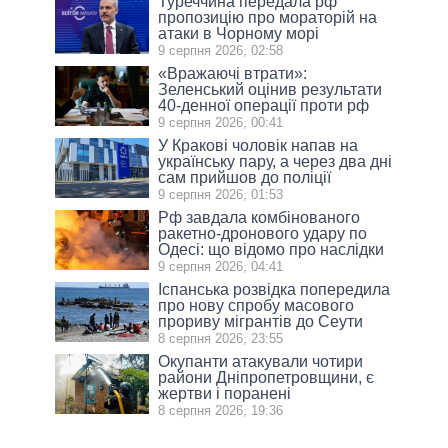
Туреччина передала рф
пропозицію про мораторій на
атаки в Чорному морі
9 серпня 2026, 02:58
«Вражаючі втрати»:
Зеленський оцінив результати
40-денної операції проти рф
9 серпня 2026, 00:41
У Кракові чоловік напав на
українську пару, а через два дні
сам прийшов до поліції
9 серпня 2026, 01:53
Рф завдала комбінованого
ракетно-дронового удару по
Одесі: що відомо про наслідки
9 серпня 2026, 04:41
Іспанська розвідка попередила
про нову спробу масового
прориву мігрантів до Сеути
8 серпня 2026, 23:55
Окупанти атакували чотири
райони Дніпропетровщини, є
жертви і поранені
8 серпня 2026, 19:36