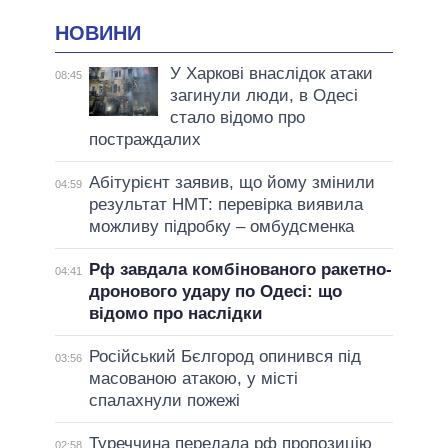
НОВИНИ
У Харкові внаслідок атаки
08:45
загинули люди, в Одесі
стало відомо про
постраждалих
Абітурієнт заявив, що йому змінили
04:59
результат НМТ: перевірка виявила
можливу підробку – омбудсменка
Рф завдала комбінованого ракетно-
04:41
дронового удару по Одесі: що
відомо про наслідки
Російський Бєлгород опинився під
03:56
масованою атакою, у місті
спалахнули пожежі
Туреччина передала рф пропозицію
02:58