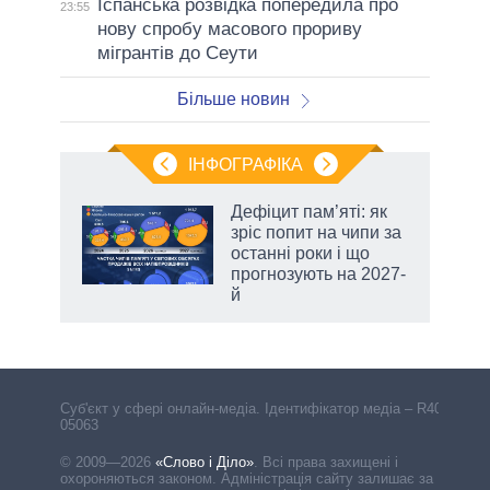
Іспанська розвідка попередила про
23:55
нову спробу масового прориву
мігрантів до Сеути
Більше новин
ІНФОГРАФІКА
 5
Дефіцит пам’яті: як
вго
зріс попит на чипи за
останні роки і що
прогнозують на 2027-
й
Cуб'єкт у сфері онлайн-медіа. Ідентифікатор медіа – R40-
05063
© 2009—2026
«Слово і Діло»
.
Всі права захищені і
охороняються законом. Адміністрація сайту залишає за