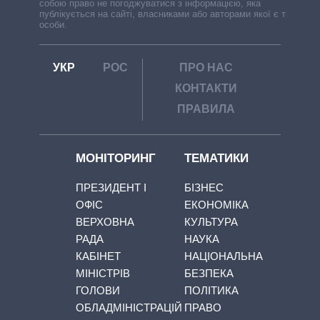
собою право не погоджуватися з інформацією, яка
публікується на сайті, власниками або авторами якої є треті
особи.
УКР
РОС
ПРО НАС
КОНТАКТИ
ПРАВИЛА
МОНІТОРИНГ
ТЕМАТИКИ
ПРЕЗИДЕНТ І
БІЗНЕС
ОФІС
ЕКОНОМІКА
ВЕРХОВНА
КУЛЬТУРА
РАДА
НАУКА
КАБІНЕТ
НАЦІОНАЛЬНА
МІНІСТРІВ
БЕЗПЕКА
ГОЛОВИ
ПОЛІТИКА
ОБЛАДМІНІСТРАЦІЙ
ПРАВО