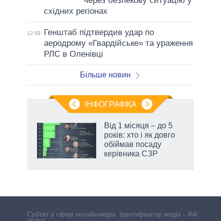
через безпекову ситуацію у
східних регіонах
Генштаб підтвердив удар по
12:49
аеродрому «Гвардійське» та ураження
РЛС в Оленівці
Більше новин
ІНФОГРАФІКА
Від 1 місяця – до 5
ть
років: хто і як довго
обіймав посаду
керівника СЗР
Cуб'єкт у сфері онлайн-медіа. Ідентифікатор медіа – R40-