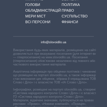
ГОЛОВИ
ПОЛІТИКА
ОБЛАДМІНІСТРАЦІЙ
ПРАВО
МЕРИ МІСТ
СУСПІЛЬСТВО
ВСІ ПЕРСОНИ
ФІНАНСИ
info@slovoidilo.ua
Використання будь-яких матеріалів, розміщених на сайті,
дозволяється при вказуванні посилання (для інтернет-видань
— гіперпосилання) на www.slovoidilo.ua. Посилання
(гіперпосилання) обов’язкове незалежно від повного або
часткового використання матеріалів.
Аналітична інформація про обіцянки політиків і чиновників,
що розміщені на порталі slovoidilo.ua, а також інформація про
стан виконання цих обіцянок, зібрана й опрацьована ТОВ «ІА
Слово і Діло» і є власністю ТОВ «ІА Слово і Діло».
Інфографіки, розміщені на порталі slovoidilo.ua, створені ГО
«Система народного контролю Слово і Діло» і є власністю
ГО «Система народного контролю Слово і Діло».
Матеріали, відмічені значками, публікуються на правах
реклами: «Промо», «Новини компаній», «Позиція»,