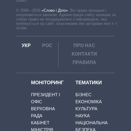
05063
© 2009—2026
«Слово і Діло»
.
Всі права захищені і
охороняються законом. Адміністрація сайту залишає за
собою право не погоджуватися з інформацією, яка
публікується на сайті, власниками або авторами якої є треті
особи.
УКР
РОС
ПРО НАС
КОНТАКТИ
ПРАВИЛА
МОНІТОРИНГ
ТЕМАТИКИ
ПРЕЗИДЕНТ І
БІЗНЕС
ОФІС
ЕКОНОМІКА
ВЕРХОВНА
КУЛЬТУРА
РАДА
НАУКА
КАБІНЕТ
НАЦІОНАЛЬНА
МІНІСТРІВ
БЕЗПЕКА