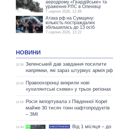
аеродрому «Гвардійське» та
ураження РЛС в Оленівці
7 серпня 2026, 12:49
Атака рф на Сумщину:
кількість постраждалих
збільшилась до 13 осіб
7 серпня 2026, 13:22
НОВИНИ
Зеленський дав завдання посилити
15:36
напрямки, які зараз штурмує армія рф
Правоохоронці викрили нові
15:00
«ухилянтські схеми» у трьох регіонах
Росія імпортувала з Південної Кореї
14:58
майже 30 тисяч тонн нафтопродуктів
– ЗМІ
Від 1 місяця – до
ІНФОГРАФІКА
14:44