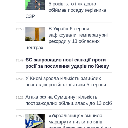
5 років: хто і як довго
обіймав посаду керівника
СЗР
В Україні 6 серпня
13:58
зафіксували температурні
рекорди у 13 обласних
центрах
ЄС запровадив нові санкції проти
13:49
росії за посилення ударів по Києву
У Києві зросла кількість загиблих
13:33
внаслідок російської атаки 5 серпня
Атака рф на Сумщину: кількість
13:22
постраждалих збільшилась до 13 осіб
«Укрзалізниця» змінила
12:58
маршрути низки потягів