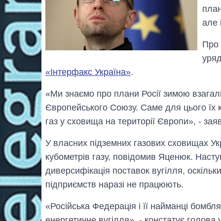
план
але 
Про 
уря
«Інтерфакс Україна»
.
«Ми знаємо про плани Росії зимою взагалі
Європейського Союзу. Саме для цього їх 
газ у сховища на території Європи», - зая
У власних підземних газових сховищах Ук
кубометрів газу, повідомив Яценюк. Наст
диверсифікація поставок вугілля, оскільк
підприємств наразі не працюють.
«Російська Федерація і її найманці бомбл
енергетичне вугілля», - констатує голова 