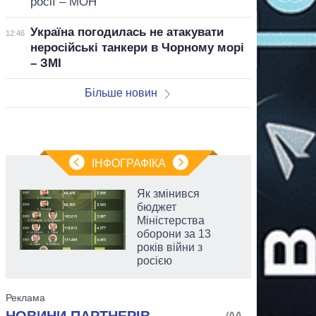
росії – МОН
Україна погодилась не атакувати
12:46
неросійські танкери в Чорному морі
– ЗМІ
Більше новин
ІНФОГРАФІКА
Як змінився
бюджет
Міністерства
оборони за 13
років війни з
росією