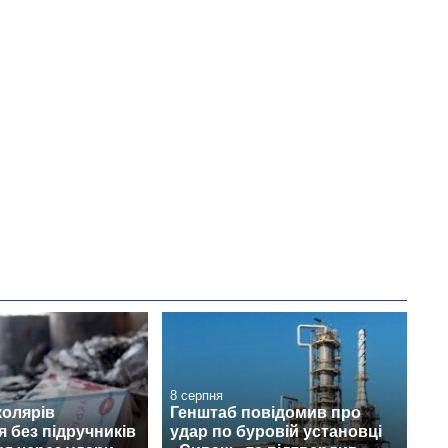
8 серпня
колярів
Генштаб повідомив про
 без підручників
удар по буровій установці