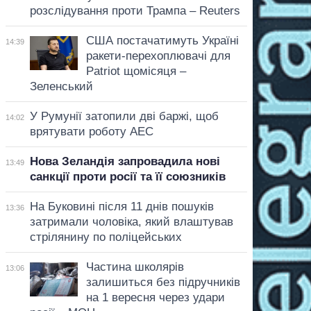
розслідування проти Трампа – Reuters
США постачатимуть Україні
14:39
ракети-перехоплювачі для
Patriot щомісяця –
Зеленський
У Румунії затопили дві баржі, щоб
14:02
врятувати роботу АЕС
Нова Зеландія запровадила нові
13:49
санкції проти росії та її союзників
На Буковині після 11 днів пошуків
13:36
затримали чоловіка, який влаштував
стрілянину по поліцейських
Частина школярів
13:06
залишиться без підручників
на 1 вересня через удари