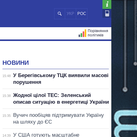
УКР
РОС
Порівняння
політиків
ЦІЙ
МЕРИ МІСТ
ВСІ ПЕРСОНИ
НОВИНИ
У Берегівському ТЦК виявили масові
15:48
порушення
Жодної цілої ТЕС: Зеленський
15:38
описав ситуацію в енергетиці України
Вучич пообіцяв підтримувати Україну
15:35
на шляху до ЄС
У США готують масштабне
14:39