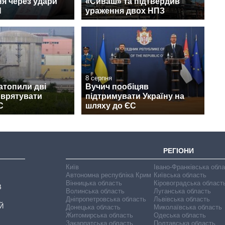
ня через удари
«Сиваш» та підтвердив
Н
ураження двох НПЗ
8 серпня
затопили дві
Вучич пообіцяв
 врятувати
підтримувати Україну на
С
шляху до ЄС
РЕГІОНИ
Київ
Івано-Франківська обл
Автономна республіка Крим
Київська область
Вінницька область
Кіровоградська област
В
Волинська область
Луганська область
Дніпропетровська область
Львівська область
Й
Донецька область
Миколаївська область
Житомирська область
Одеська область
Закарпатська область
Полтавська область