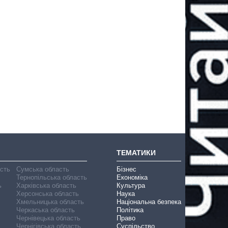
ТЕМАТИКИ
асть
Сумська область
Бізнес
Тернопільська область
Економіка
ь
Харківська область
Культура
Херсонська область
Наука
Хмельницька область
Національна безпека
Черкаська область
Політика
Чернівецька область
Право
Чернігівська область
Суспільство