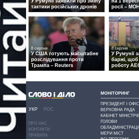
У Румунії заявили про зміну
на 1 верес
тактики російських дронів
росії – МО
8 серпня
8 серпня
У США готують масштабне
У Румунії 
розслідування проти
баржі, щоб
Трампа – Reuters
роботу АЕ
МОНІТОРИНГ
ПРЕЗИДЕНТ І ОФІС
УКР
РОС
ВЕРХОВНА РАДА
КАБІНЕТ МІНІСТРІ
ГОЛОВИ
ПРО НАС
ОБЛАДМІНІСТРАЦІ
КОНТАКТИ
МЕРИ МІСТ
ПРАВИЛА