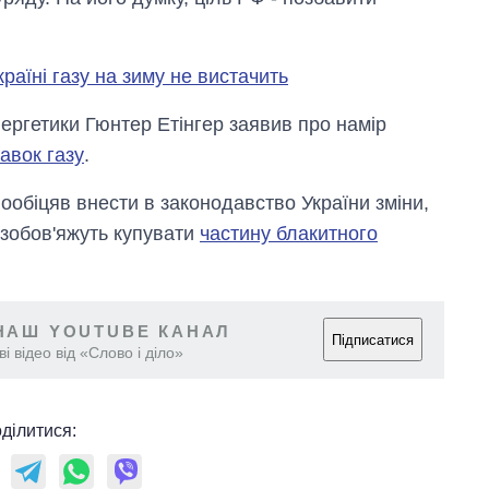
раїні газу на зиму не вистачить
ергетики Гюнтер Етінгер заявив про намір
авок газу
.
ообіцяв внести в законодавство України зміни,
в зобов'яжуть купувати
частину блакитного
Вісім масованих
ударів по Україні
НАШ YOUTUBE КАНАЛ
за літо: Київ та
Підписатися
і відео від «Слово і діло»
область стали
головною ціллю
рф
ділитися: