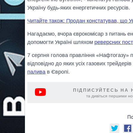
Україну будь-яких енергетичних ресурсів.
Читайте також: Продан констатував, що Ук
Нагадаємо, вчора єврокомісар з питань ен
допомогти Україні шляхом
реверсних пост
7 серпня голова правління «Нафтогазу» п
відповідно до яких усіх газових трейдері
палива
в Європі.
ПІДПИСУЙТЕСЬ НА 
та дивіться першими нов
По