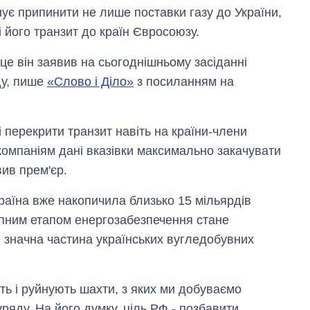
ує припинити не лише поставки газу до України,
і його транзит до країн Євросоюзу.
це він заявив на сьогоднішньому засіданні
ду, пише
«Слово і Діло»
з посиланням на
 перекрити транзит навіть на країни-члени
компаніям дані вказівки максимально закачувати
вив прем'єр.
раїна вже накопичила близько 15 мільярдів
упним етапом енергозабезпечення стане
и значна частина українських вугледобувних
ять і руйнують шахти, з яких ми добуваємо
уряду. На його думку, ціль РФ - позбавити