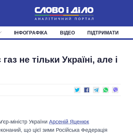
ІНФОГРАФІКА
ВІДЕО
ПІДТРИМАТИ
ІС
СТРІЧКА
ВЕРХОВНА РАДА
ПОДІЇ
СТАТТІ
КАБІНЕТ МІНІСТРІВ
ДУМКИ
ОГЛЯДИ
ГОЛОВИ ОБЛАДМІНІСТРА
ДАЙДЖЕСТИ
аз не тільки Україні, але і
ПОЛІТИКА
ДЕПУТАТИ
ЕКОНОМІКА
КОМІТЕТИ
СУСПІЛЬСТВО
ФРАКЦІЇ
ОКРУГИ
СВІТ
'єр-міністр України
Арсеній Яценюк
конаний, що цієї зими Російська Федерація