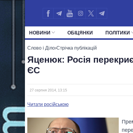
НОВИНИ
ОБIЦЯНКИ
ПОЛIТИКИ
УСІ ПОЛІТИКИ
ПРЕЗИДЕНТ І ОФ
Слово і Діло
›
Стрічка публікацій
Яценюк: Росія перекриє г
ЄС
27 серпня 2014, 13:15
Читати російською
Прем
пере