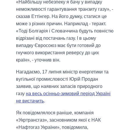
«Найбільшу небезпеку я бачу у випадку
неможливості гарантування транзиту газу», -
сказав Еттінгер. На його думку, статися це
може з різних причин. Наприклад - теракт.
«Тоді Болгарія і Словаччина будуть повністю
відрізані від постачань газу. І в цьому
випадку Євросоюз має бути готовий до
гнучкого використання реверсу до цих
країн», - уточнив він.
Нагадаємо, 17 липня міністр енергетики та
вугільної промисловості Юрій Продан
заявив, що наявних запасів природного
газу
на весь осінньо-зимовий період Україні
не вистачить
.
Як повідомлялося раніше, компанія
«Укртрансгаз», засновником якої є НАК
«Нафтогаз України», повідомила,