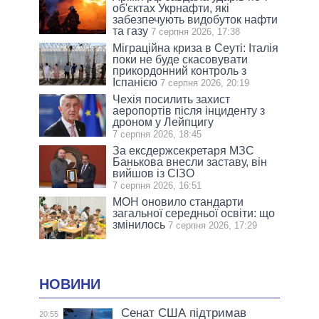
об'єктах Укрнафти, які
забезпечують видобуток нафти
та газу
7 серпня 2026, 17:38
Міграційна криза в Сеуті: Італія
поки не буде скасовувати
прикордонний контроль з
Іспанією
7 серпня 2026, 20:19
Чехія посилить захист
аеропортів після інциденту з
дроном у Лейпцигу
7 серпня 2026, 18:45
За ексдержсекретаря МЗС
Банькова внесли заставу, він
вийшов із СІЗО
7 серпня 2026, 16:51
МОН оновило стандарти
загальної середньої освіти: що
змінилось
7 серпня 2026, 17:29
НОВИНИ
Сенат США підтримав
20:55