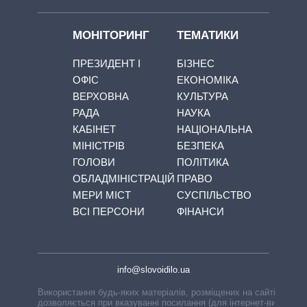
МОНІТОРИНГ
ТЕМАТИКИ
ПРЕЗИДЕНТ І
БІЗНЕС
ОФІС
ЕКОНОМІКА
ВЕРХОВНА
КУЛЬТУРА
РАДА
НАУКА
КАБІНЕТ
НАЦІОНАЛЬНА
МІНІСТРІВ
БЕЗПЕКА
ГОЛОВИ
ПОЛІТИКА
ОБЛАДМІНІСТРАЦІЙ
ПРАВО
МЕРИ МІСТ
СУСПІЛЬСТВО
ВСІ ПЕРСОНИ
ФІНАНСИ
info@slovoidilo.ua
Використання будь-яких матеріалів, розміщених на сайті,
дозволяється при вказуванні посилання (для інтернет-видань