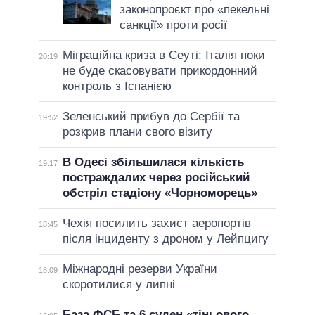
законопроєкт про «пекельні
санкції» проти росії
Міграційна криза в Сеуті: Італія поки
20:19
не буде скасовувати прикордонний
контроль з Іспанією
Зеленський прибув до Сербії та
19:52
розкрив плани свого візиту
В Одесі збільшилася кількість
19:17
постраждалих через російський
обстріл стадіону «Чорноморець»
Чехія посилить захист аеропортів
18:45
після інциденту з дроном у Лейпцигу
Міжнародні резерви України
18:09
скоротилися у липні
База ФСБ та 6 суден «тіньового