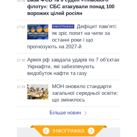
18:05
флоту»: СБС атакували понад 100
ворожих цілей росіян
Дефіцит пам’яті:
ІНФОГРАФІКА
17:52
як зріс попит на чипи за
останні роки і що
прогнозують на 2027-й
Армія рф завдала ударів по 7 об'єктах
17:38
Укрнафти, які забезпечують
видобуток нафти та газу
МОН оновило стандарти
17:29
загальної середньої освіти:
що змінилось
Більше новин
ІНФОГРАФІКА