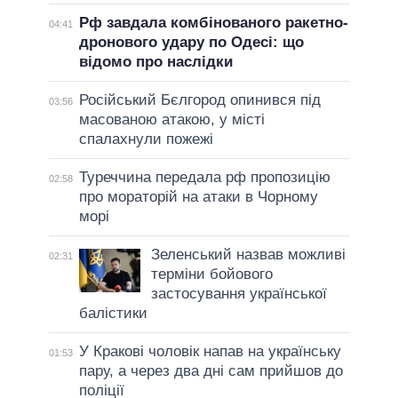
Рф завдала комбінованого ракетно-
04:41
дронового удару по Одесі: що
відомо про наслідки
Російський Бєлгород опинився під
03:56
масованою атакою, у місті
спалахнули пожежі
Туреччина передала рф пропозицію
02:58
про мораторій на атаки в Чорному
морі
Зеленський назвав можливі
02:31
терміни бойового
застосування української
балістики
У Кракові чоловік напав на українську
01:53
пару, а через два дні сам прийшов до
поліції