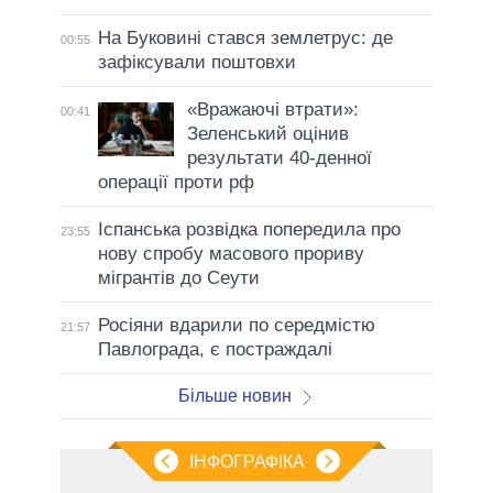
На Буковині стався землетрус: де
00:55
зафіксували поштовхи
«Вражаючі втрати»:
00:41
Зеленський оцінив
результати 40-денної
операції проти рф
Іспанська розвідка попередила про
23:55
нову спробу масового прориву
мігрантів до Сеути
Росіяни вдарили по середмістю
21:57
Павлограда, є постраждалі
Більше новин
ІНФОГРАФІКА