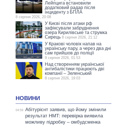
Лейпцига встановили
додатковий радар після
інциденту з БПЛА
8 серпня 2026, 20:08
У Києві після атаки рф
зафіксували забруднення
озера Кирилівське та струмка
Сирець
8 серпня 2026, 21:12
У Кракові чоловік напав на
українську пару, а через два дні
сам прийшов до поліції
9 серпня 2026, 01:53
Над створенням української
антибалістики працюють дві
компанії – Зеленський
8 серпня 2026, 19:03
НОВИНИ
Абітурієнт заявив, що йому змінили
04:59
результат НМТ: перевірка виявила
можливу підробку – омбудсменка