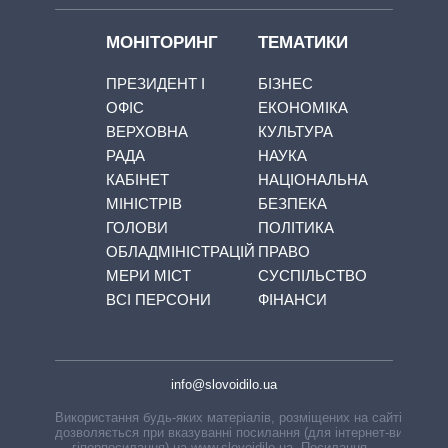
МОНІТОРИНГ
ТЕМАТИКИ
ПРЕЗИДЕНТ І
БІЗНЕС
ОФІС
ЕКОНОМІКА
ВЕРХОВНА
КУЛЬТУРА
РАДА
НАУКА
КАБІНЕТ
НАЦІОНАЛЬНА
МІНІСТРІВ
БЕЗПЕКА
ГОЛОВИ
ПОЛІТИКА
ОБЛАДМІНІСТРАЦІЙ
ПРАВО
МЕРИ МІСТ
СУСПІЛЬСТВО
ВСІ ПЕРСОНИ
ФІНАНСИ
info@slovoidilo.ua
Використання будь-яких матеріалів, розміщених на сайті,
дозволяється при вказуванні посилання (для інтернет-видань
— гіперпосилання) на www.slovoidilo.ua. Посилання