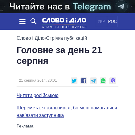
УКР
РОС
НОВИНИ
Слово і Діло
›
Стрічка публікацій
Головне за день 21
ОБIЦЯНКИ
СТРІЧКА
ПОЛІТИКА
серпня
ПОДІЇ
ЕКОНОМІКА
ПОЛIТИКИ
СТАТТІ
СУСПІЛЬСТВО
ІНФОГРАФІКА
ДУМКИ
СВІТ
УСІ ПОЛІТИКИ
21 серпня 2014, 20:01
ОГЛЯДИ
ПРЕЗИДЕНТ І ОФІС
ВІДЕО
Читати російською
ДАЙДЖЕСТИ
ВЕРХОВНА РАДА
ПІДТРИМАТИ
КАБІНЕТ МІНІСТРІВ
Шеремета: я звільнився, бо мені намагалися
ГОЛОВИ ОБЛАДМІНІСТРАЦІЙ
нав'язати заступника
ПОРІВНЯННЯ ПОЛІТИКІВ
МЕРИ МІСТ
ВСІ ПЕРСОНИ