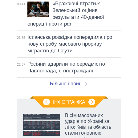
«Вражаючі втрати»:
00:41
Зеленський оцінив
результати 40-денної
операції проти рф
Іспанська розвідка попередила про
23:55
нову спробу масового прориву
мігрантів до Сеути
Росіяни вдарили по середмістю
21:57
Павлограда, є постраждалі
Більше новин
ІНФОГРАФІКА
жет
Вісім масованих
ударів по Україні за
ків
літо: Київ та область
стали головною