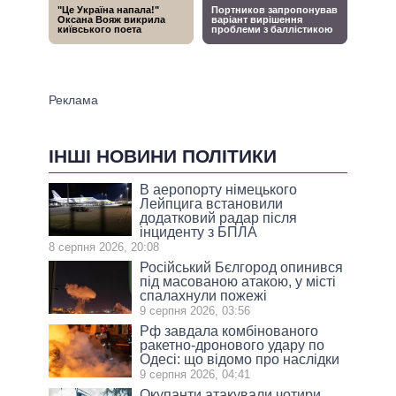
ІНШІ НОВИНИ ПОЛІТИКИ
В аеропорту німецького
Лейпцига встановили
додатковий радар після
інциденту з БПЛА
8 серпня 2026, 20:08
Російський Бєлгород опинився
під масованою атакою, у місті
спалахнули пожежі
9 серпня 2026, 03:56
Рф завдала комбінованого
ракетно-дронового удару по
Одесі: що відомо про наслідки
9 серпня 2026, 04:41
Окупанти атакували чотири