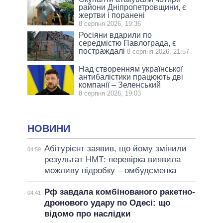
райони Дніпропетровщини, є
жертви і поранені
8 серпня 2026, 19:36
Росіяни вдарили по
середмістю Павлограда, є
постраждалі
8 серпня 2026, 21:57
Над створенням української
антибалістики працюють дві
компанії – Зеленський
8 серпня 2026, 19:03
НОВИНИ
Абітурієнт заявив, що йому змінили
04:59
результат НМТ: перевірка виявила
можливу підробку – омбудсменка
Рф завдала комбінованого ракетно-
04:41
дронового удару по Одесі: що
відомо про наслідки