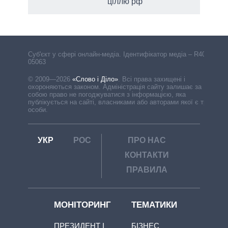
ціллю рф
Cуб'єкт у сфері онлайн-медіа. Ідентифікатор медіа – R40-
05063
© 2009—2026
«Слово і Діло»
.
Всі права захищені і
охороняються законом. Адміністрація сайту залишає за
собою право не погоджуватися з інформацією, яка
публікується на сайті, власниками або авторами якої є треті
особи.
УКР
РОС
ПРО НАС
КОНТАКТИ
ПРАВИЛА
МОНІТОРИНГ
ТЕМАТИКИ
ПРЕЗИДЕНТ І
БІЗНЕС