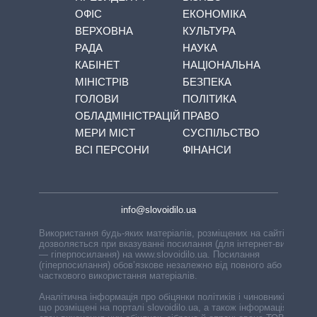
ОФІС
ЕКОНОМІКА
ВЕРХОВНА
КУЛЬТУРА
РАДА
НАУКА
КАБІНЕТ
НАЦІОНАЛЬНА
МІНІСТРІВ
БЕЗПЕКА
ГОЛОВИ
ПОЛІТИКА
ОБЛАДМІНІСТРАЦІЙ
ПРАВО
МЕРИ МІСТ
СУСПІЛЬСТВО
ВСІ ПЕРСОНИ
ФІНАНСИ
info@slovoidilo.ua
Використання будь-яких матеріалів, розміщених на сайті,
дозволяється при вказуванні посилання (для інтернет-видань
— гіперпосилання) на www.slovoidilo.ua. Посилання
(гіперпосилання) обов’язкове незалежно від повного або
часткового використання матеріалів.
Аналітична інформація про обіцянки політиків і чиновників,
що розміщені на порталі slovoidilo.ua, а також інформація про