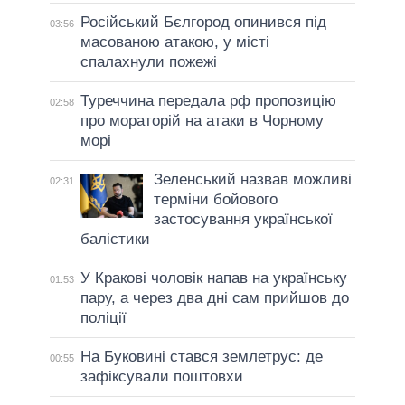
Російський Бєлгород опинився під
03:56
масованою атакою, у місті
спалахнули пожежі
Туреччина передала рф пропозицію
02:58
про мораторій на атаки в Чорному
морі
Зеленський назвав можливі
02:31
терміни бойового
застосування української
балістики
У Кракові чоловік напав на українську
01:53
пару, а через два дні сам прийшов до
поліції
На Буковині стався землетрус: де
00:55
зафіксували поштовхи